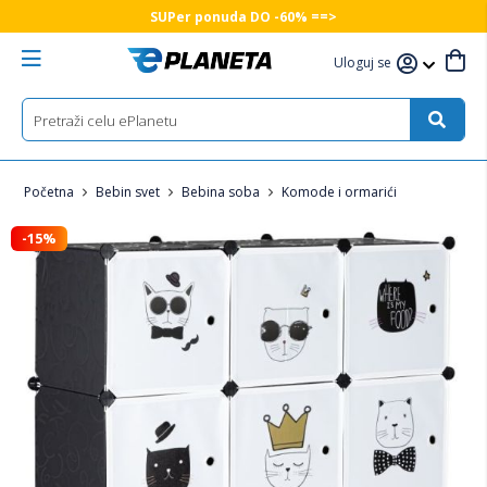
SUPer ponuda DO -60% ==>
Uloguj se
Početna
Bebin svet
Bebina soba
Komode i ormarići
-15%