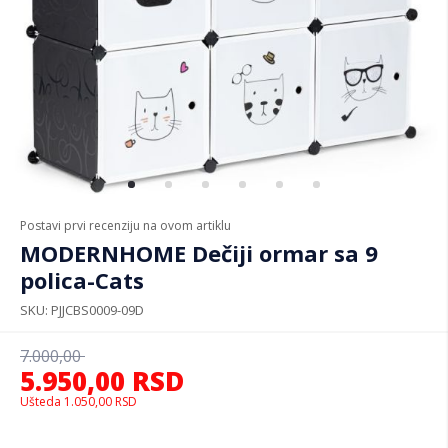
Postavi prvi recenziju na ovom artiklu
MODERNHOME Dečiji ormar sa 9
polica-Cats
SKU
PJJCBS0009-09D
7.000,00
5.950,00
RSD
Ušteda
1.050,00
RSD