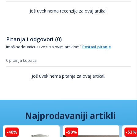
Još uvek nema recenzija za ovaj artikal.
Pitanja i odgovori (0)
Imaš nedoumicu u vezi sa ovim artiklom?
Postavi pitanje
0 pitanja kupaca
Još uvek nema pitanja za ovaj artikal.
Najprodavaniji artikli
-46%
-50%
-53%