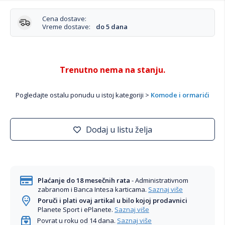
Cena dostave:
Vreme dostave:
do 5 dana
Trenutno nema na stanju.
Pogledajte ostalu ponudu u istoj kategoriji >
Komode i ormarići
Dodaj u listu želja
Plaćanje do 18 mesečnih rata
- Administrativnom
zabranom i Banca Intesa karticama.
Saznaj više
Poruči i plati ovaj artikal u bilo kojoj prodavnici
Planete Sport i ePlanete.
Saznaj više
Povrat u roku od 14 dana.
Saznaj više