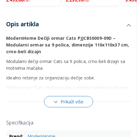
RSD
RSD
Opis artikla
ModernHome Dečiji ormar Cats PJJCBS0009-09D –
Modularni ormar sa 9 polica, dimenzije 110x110x37 cm,
crno-beli dizajn
Modularni dečiji ormar Cats sa 9 polica, crno-beli dizajn sa
motivima mačaka.
Idealno rešenje za organizaciju dečije sobe.
Dečiji ormar "Cats" funkcionalno i estetski privlačno rešenje
za organizaciju dečije sobe.
Prikaži više
Sa 9 modularnih polica dimenzija 35x35 cm, pruža dovoljno
prostora za odlaganje odeće, igračaka i knjiga.
Crno-beli dizajn sa simpatičnim motivima mačaka unosi
Specifikacija
vedrinu i šarm u prostor.
Više
ModernHome