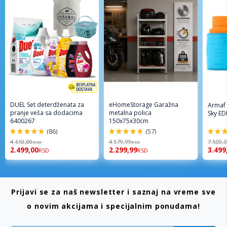
DUEL Set deterdženata za
eHomeStorage Garažna
Armaf
pranje veša sa dodacima
metalna polica
Sky ED
6400267
150x75x30cm
(86)
(57)
98%
96%
94%
4.610,00
4.579,99
7.500,
RSD
RSD
2.499,00
2.299,99
3.499
RSD
RSD
Prijavi se za naš newsletter i saznaj na vreme sve
o novim akcijama i specijalnim ponudama!