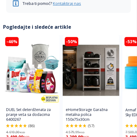
Treba ti pomoć?
Kontaktiraj nas
Pogledajte i sledeće artikle
-46%
-50%
-53%
DUEL Set deterdženata za
eHomeStorage Garažna
Armaf
pranje veša sa dodacima
metalna polica
Sky ED
6400267
150x75x30cm
(86)
(57)
98%
96%
94%
4.610,00
4.579,99
7.500,
RSD
RSD
2.499,00
2.299,99
3.499