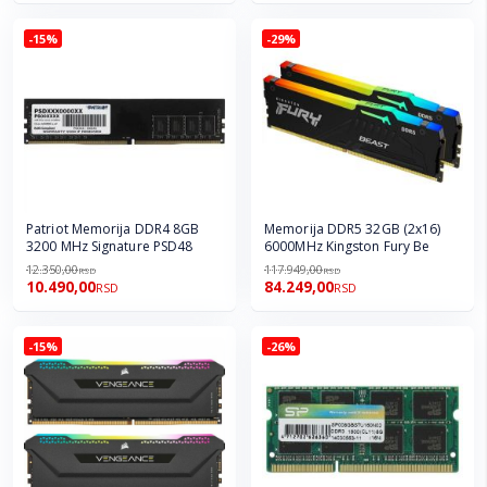
-15%
-29%
Patriot Memorija DDR4 8GB
Memorija DDR5 32GB (2x16)
3200 MHz Signature PSD48
6000MHz Kingston Fury Be
12.350,00
117.949,00
RSD
RSD
10.490,00
84.249,00
RSD
RSD
-15%
-26%