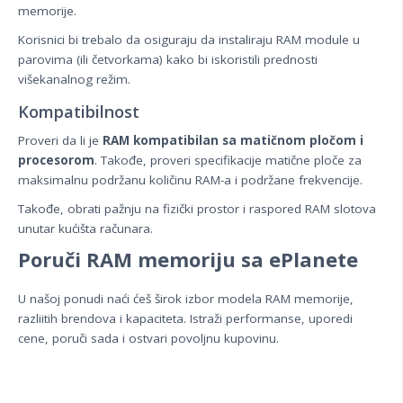
memorije.
Korisnici bi trebalo da osiguraju da instaliraju RAM module u
parovima (ili četvorkama) kako bi iskoristili prednosti
višekanalnog režim.
Kompatibilnost
Proveri da li je
RAM kompatibilan sa matičnom pločom i
procesorom
. Takođe, proveri specifikacije matične ploče za
maksimalnu podržanu količinu RAM-a i podržane frekvencije.
Takođe, obrati pažnju na fizički prostor i raspored RAM slotova
unutar kućišta računara.
Poruči RAM memoriju sa ePlanete
U našoj ponudi naći ćeš širok izbor modela RAM memorije,
razliitih brendova i kapaciteta. Istraži performanse, uporedi
cene, poruči sada i ostvari povoljnu kupovinu.