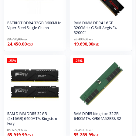
PATRIOT DDR4 32GB 3600MHz
RAM DIMM DDR4 16GB
Viper Steel Single Chann
3200MHz G.Skill Aegis F4-
3200C1
28.790,00
23.190,00
RSD
RSD
24.450,00
19.690,00
RSD
RSD
-23%
-26%
RAM DIMM DDR5 32GB
RAM DDR5 Kingston 32GB
(2x16GB) 6400MT/s Kingston
6400MT/s KVR64A52BS8-32
Fury
85.699,99
74.450,00
RSD
RSD
65.919,99
55.289,99
RSD
RSD