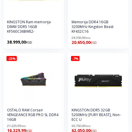
KINGSTON Ram memorija
Memorija DDR4 16GB
DIMM DDR5 16GB
3200MHz Kingston Beast
KF560C36BWE2-
KF432C16
24.350,00
RSD
38.999,00
20.650,00
RSD
RSD
-23%
-7%
OSTALO RAM Corsair
KINGSTON DDR5 32GB
VENGEANCE RGB PRO SL DDR4
5200MHz [FURY BEAST], Non-
16GB
ECC U
21.229,99
66.750,00
RSD
RSD
16.329,99
62.050,00
RSD
RSD