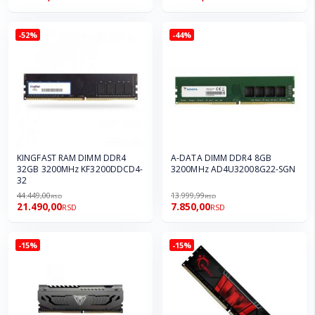
-52%
-44%
KINGFAST RAM DIMM DDR4
A-DATA DIMM DDR4 8GB
32GB 3200MHz KF3200DDCD4-
3200MHz AD4U32008G22-SGN
32
44.449,00
13.999,99
RSD
RSD
21.490,00
7.850,00
RSD
RSD
-15%
-15%