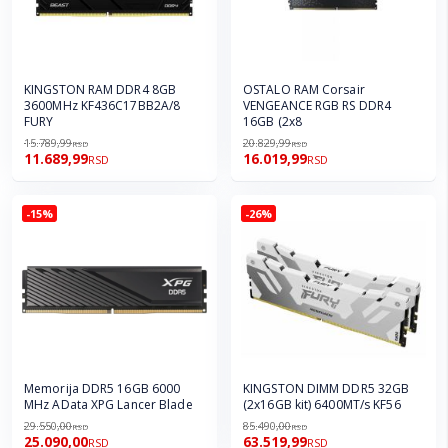
KINGSTON RAM DDR4 8GB
OSTALO RAM Corsair
3600MHz KF436C17BB2A/8
VENGEANCE RGB RS DDR4
FURY
16GB (2x8
15.789,99
20.829,99
RSD
RSD
11.689,99
16.019,99
RSD
RSD
-15%
-26%
Memorija DDR5 16GB 6000
KINGSTON DIMM DDR5 32GB
MHz AData XPG Lancer Blade
(2x16GB kit) 6400MT/s KF56
29.550,00
85.490,00
RSD
RSD
25.090,00
63.519,99
RSD
RSD