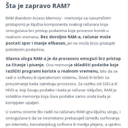
Šta je zapravo RAM?
RAM (Random Access Memory - memorija sa nasumičnim
pristupom) je ključna komponenta svakog računara koja
omogućava brz pristup podacima koje procesor koristi u
realnom vremenu.
Bez dovoljno RAM-a, računar može
postati spor i manje efikasan,
jer ne može brzo pristupiti
potrebnim podacima.
Glavna uloga RAM-a je da procesoru omogući brz pristup
za čitanje i pisanje.
Ova memorij
a skladišti podatke koje
različiti programi koriste u realnom vremenu,
bilo da se
radi o softveru ili operativnom sistemu, čineći ih bržim za
preuzimanje kada zatrebaju procesoru. Za razliku od SSD-a ili
HDD-a, koji čuvaju podatke i kada je računar isključen, RAM je
volatilna memorija koja čuva podatke samo onda kada je
kompjuter upaljen.
U svemu onome što radiš na računaru RAM igra ključnu ulogu, i
omogućava ti da se nesmetano prebacuješ između surfovanja
po internetu, kancelarijskog softvera ili medija plejera, a ujedno