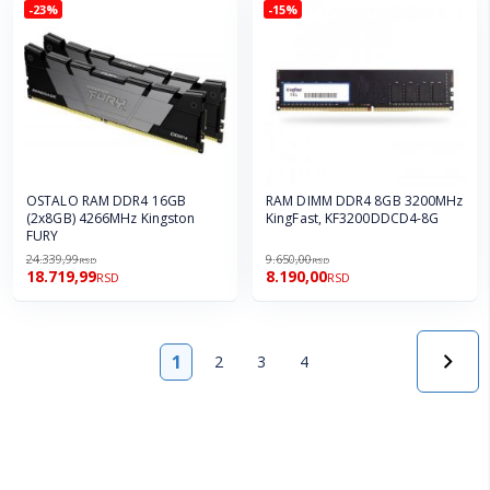
-23%
-15%
OSTALO RAM DDR4 16GB
RAM DIMM DDR4 8GB 3200MHz
(2x8GB) 4266MHz Kingston
KingFast, KF3200DDCD4-8G
FURY
24.339,99
9.650,00
RSD
RSD
18.719,99
8.190,00
RSD
RSD
Strana
1
2
3
4