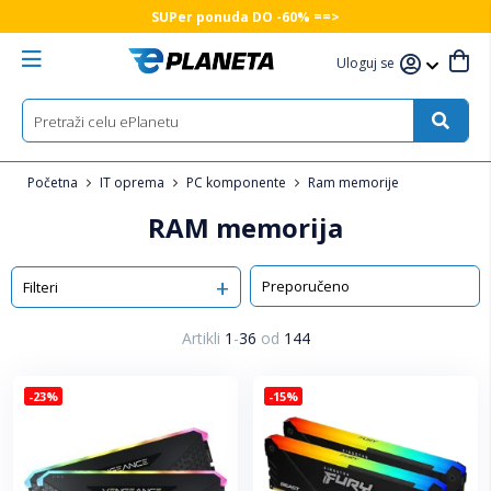
SUPer ponuda DO -60% ==>
Uloguj se
Početna
IT oprema
PC komponente
Ram memorije
RAM memorija
Sortiraj
Filteri
Artikli
1
-
36
od
144
-23%
-15%