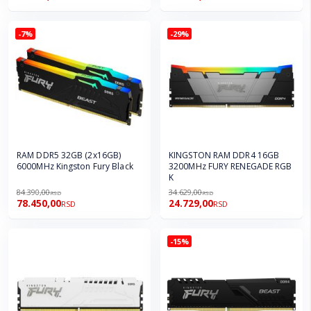
-7%
-29%
RAM DDR5 32GB (2x16GB)
KINGSTON RAM DDR4 16GB
6000MHz Kingston Fury Black
3200MHz FURY RENEGADE RGB
K
84.390,00
34.629,00
RSD
RSD
78.450,00
24.729,00
RSD
RSD
-15%