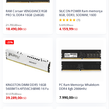
RAM Corsair VENGEANCE RGB
SILICON POWER Ram memorija
PRO SL DDR4 16GB (2x8GB)
8GB, DDR3, SODIMM, 1600
(1)
100.0%
21.790,00
5.619,99
RSD
RSD
18.490,00
4.159,99
RSD
RSD
-23%
KINGSTON DIMM DDR5 16GB
PC Ram Memorija Whalekom
5600MT/s KF556C36BWE-16 Fu
DDR4 8gb 2666mhz
51.079,00
RSD
7.990,00
39.289,00
RSD
RSD