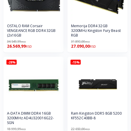
OSTALO RAM Corsair
Memorija DDR4 32GB
VENGEANCE RGB DDR4 32GB
3200MHz Kingston Fury Beast
(2x16GB
RGB
34.549,99
31.890,00
RSD
RSD
26.569,99
27.090,00
RSD
RSD
-28%
-15%
A-DATA DIMM DDR4 16GB
Ram Kingston DDR5 8GB 5200
3200MHz AD4U320016G22-
KF552C40BB-8
SGN
18.999,99
22.650,00
RSD
RSD