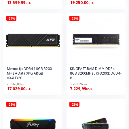
13.599,99
19.250,00
RSD
RSD
-27%
-26%
Memorija DDR4 16GB 3200
KINGFAST RAM DIMM DDR4
MHz AData XPG ARGB
8GB 3200MHz , KF3200DDCD4-
AX4U320
8
23.169,00
9.769,99
RSD
RSD
17.029,00
7.229,99
RSD
RSD
-26%
-23%