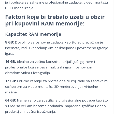
je i podrška za zahtevne profesionalne zadatke, video montažu
ili 3D modeliranje.
Faktori koje bi trebalo uzeti u obzir
pri kupovini RAM memorije:
Kapacitet RAM memorije
8 GB:
Dovoljno za osnovne zadatke kao što su pretraživanje
interneta, rad u kancelarijskim aplikacijama i povremeno igranje
igara.
16 GB:
Idealno za većinu korisnika, uključujući gejmere i
profesionalce koji se bave multitaskingom, osnovnom
obradom videa i fotografija.
32 GB:
Odlično rešenje za profesionalce koji rade sa zahtevnim
softverom za video montažu, 3D renderovanje i virtuelne
mašine.
64 GB:
Namenjeno za specifične profesionalne potrebe kao što
su rad sa velikim bazama podataka, napredna grafička i video
produkcija i naučna istraživanja.