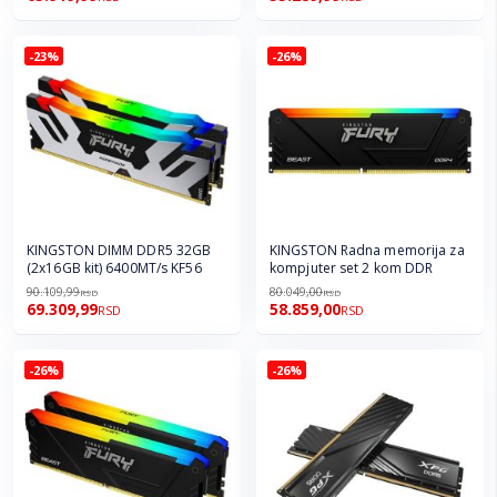
-23%
-26%
KINGSTON DIMM DDR5 32GB
KINGSTON Radna memorija za
(2x16GB kit) 6400MT/s KF56
kompjuter set 2 kom DDR
90.109,99
80.049,00
RSD
RSD
69.309,99
58.859,00
RSD
RSD
-26%
-26%