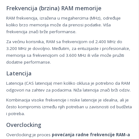
Frekvencija (brzina) RAM memorije
RAM frekvencija, izražena u megahercima (MHz), određuje
koliko brzo memorija može da prenosi podatke. Viša
frekvencija znači brže performanse.
Za većinu korisnika, RAM sa frekvencijom od 2.400 MHz do
3.200 MHz je dovoljno. Međutim, za entuzijaste i profesionalce,
memorija sa frekvencijom od 3.600 MHz ili više može pružiti
dodatne performanse.
Latencija
Latencija (CAS latencija) meri koliko ciklusa je potrebno da RAM
odgovori na zahtev za podacima. Niža latencija znači brži odziv.
Kombinacija visoke frekvencije i niske latencije je idealna, ali je
često kompromis između njih potreban u zavisnosti od budžeta
i potreba.
Overclocking
Overclocking je proces
povećanja radne frekvencije RAM-a