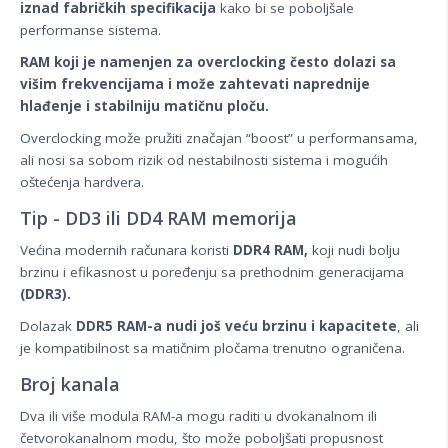
iznad fabričkih specifikacija
kako bi se poboljšale
performanse sistema.
RAM koji je namenjen za overclocking često dolazi sa
višim frekvencijama i može zahtevati naprednije
hlađenje i stabilniju matičnu ploču.
Overclocking može pružiti značajan “boost” u performansama,
ali nosi sa sobom rizik od nestabilnosti sistema i mogućih
oštećenja hardvera.
Tip - DD3 ili DD4 RAM memorija
Većina modernih računara koristi
DDR4 RAM,
koji nudi bolju
brzinu i efikasnost u poređenju sa prethodnim generacijama
(DDR3).
Dolazak
DDR5 RAM-a nudi još veću brzinu i kapacitete
, ali
je kompatibilnost sa matičnim pločama trenutno ograničena.
Broj kanala
Dva ili više modula RAM-a mogu raditi u dvokanalnom ili
četvorokanalnom modu, što može poboljšati propusnost