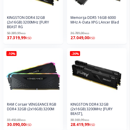
KINGSTON DDR4 32GB
Memorija DDR5 16GB 6000
(2x16GB) 3200MHz [FURY
MHz A-Data XPG LAncer Blad
BEAST RG
50.389,99
36.789,00
RSD
RSD
37.319,99
27.049,00
RSD
RSD
-10%
-26%
RAM Corsair VENGEANCE RGB
KINGSTON DDR4 32GB
DDR4 32GB (2x16GB) 3200M
(2x16GB) 3200MHz [FURY
BEAST],
33.450,00
38.369,99
RSD
RSD
30.090,00
28.419,99
RSD
RSD