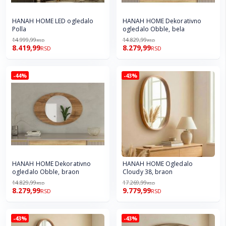
HANAH HOME LED ogledalo
HANAH HOME Dekorativno
Polla
ogledalo Obble, bela
14.999,99
14.829,99
RSD
RSD
8.419,99
8.279,99
RSD
RSD
-44%
-43%
HANAH HOME Dekorativno
HANAH HOME Ogledalo
ogledalo Obble, braon
Cloudy 38, braon
14.829,99
17.269,99
RSD
RSD
8.279,99
9.779,99
RSD
RSD
-43%
-43%