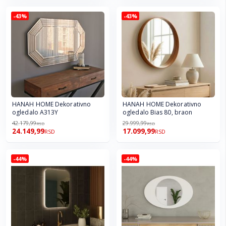
-43%
-43%
HANAH HOME Dekorativno
HANAH HOME Dekorativno
ogledalo A313Y
ogledalo Bias 80, braon
42.179,99
29.999,99
RSD
RSD
24.149,99
17.099,99
RSD
RSD
-44%
-44%