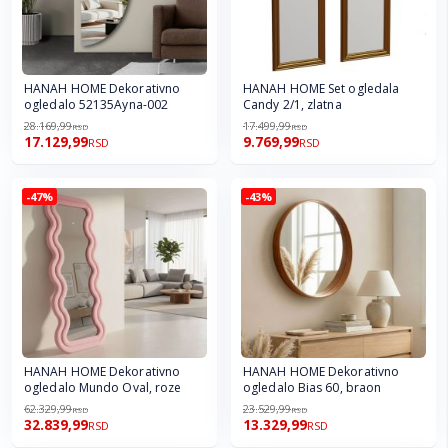
HANAH HOME Dekorativno
HANAH HOME Set ogledala
ogledalo 52135Ayna-002
Candy 2/1, zlatna
28.169,99
17.499,99
RSD
RSD
17.129,99
9.769,99
RSD
RSD
-47%
-43%
HANAH HOME Dekorativno
HANAH HOME Dekorativno
ogledalo Mundo Oval, roze
ogledalo Bias 60, braon
62.329,99
23.529,99
RSD
RSD
32.839,99
13.329,99
RSD
RSD