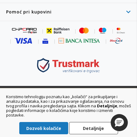
Pomoć pri kupovini
011 6355 550
Koristimo tehnologiju poznatu kao „kolačići“ za prikupljanje i
analizu podataka, kao i za prikazivanje oglašavanja, na osnovu
Ponedeljak - Petak 08:00 - 20:00h
tvog profila i navika pregledanja sajta. Klikom na
Detaljnije
, možeš
pogledati informacije o kolačićima koje koristimo i izmeniti
postavke.
Dozvoli kolačiće
Detaljnije
ePlaneta© 2021-2026 Planeta Sport d.o.o. Sva prava zadržana.