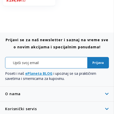
9.299,99
RSD
Prijavi se za naš newsletter i saznaj na vreme sve
o novim akcijama i specijalnim ponudama!
Prijava
Poseti i naš
ePlaneta BLOG
i upoznaj se sa praktičnim
savetima i smernicama za kupovinu.
O nama
Korisnički servis