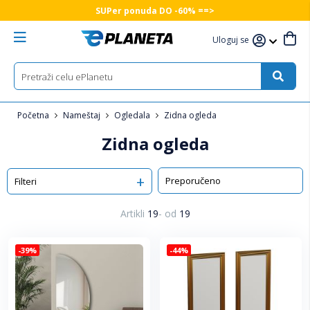
SUPer ponuda DO -60% ==>
Uloguj se
Početna
Nameštaj
Ogledala
Zidna ogleda
Zidna ogleda
Sortiraj
Filteri
Artikli
19
-
od
19
-39%
-44%