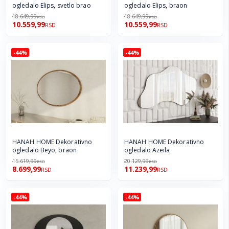
ogledalo Elips, svetlo brao
ogledalo Elips, braon
18.649,99
18.649,99
RSD
RSD
10.559,99
10.559,99
RSD
RSD
-44%
-44%
HANAH HOME Dekorativno
HANAH HOME Dekorativno
ogledalo Beyo, braon
ogledalo Azeila
15.619,99
20.129,99
RSD
RSD
8.699,99
11.239,99
RSD
RSD
-44%
-44%