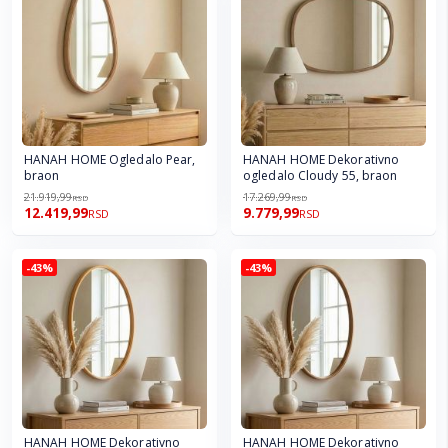
HANAH HOME Ogledalo Pear,
HANAH HOME Dekorativno
braon
ogledalo Cloudy 55, braon
21.919,99
17.269,99
RSD
RSD
12.419,99
9.779,99
RSD
RSD
-43%
-43%
HANAH HOME Dekorativno
HANAH HOME Dekorativno