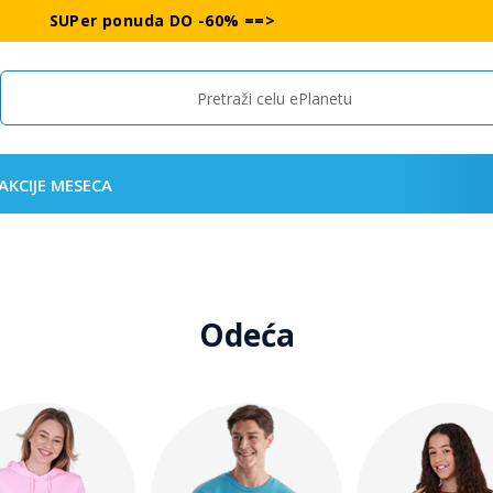
SUPer ponuda DO -60% ==>
Search
AKCIJE MESECA
Odeća