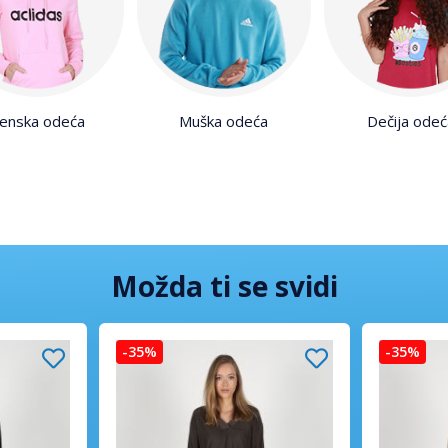
enska odeća
Muška odeća
Dečija odeć
Možda ti se svidi
-35%
-35%