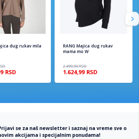
jica dug rukav mila
RANG Majica dug rukav
mama mo W
RSD
2.499,99
RSD
99
RSD
1.624,99
RSD
Prijavi se za naš newsletter i saznaj na vreme sve o
novim akcijama i specijalnim ponudama!