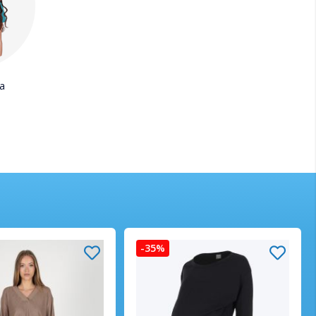
a
-35%