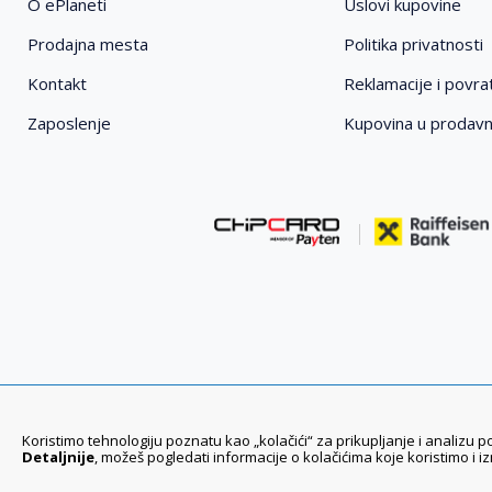
O ePlaneti
Uslovi kupovine
Prodajna mesta
Politika privatnosti
Kontakt
Reklamacije i povrat
Zaposlenje
Kupovina u prodav
Koristimo tehnologiju poznatu kao „kolačići“ za prikupljanje i analizu 
Detaljnije
, možeš pogledati informacije o kolačićima koje koristimo i i
011 6355 550
Ponedeljak - Petak 08:00 - 20:00h