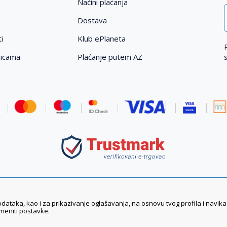
Načini plaćanja
Dostava
i
Klub ePlaneta
nicama
Plaćanje putem AZ
podataka, kao i za prikazivanje oglašavanja, na osnovu tvog profila i navik
zmeniti postavke.