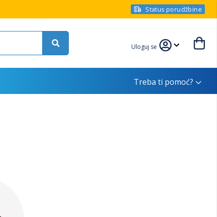
Status porudžbine
Uloguj se
Treba ti pomoć?