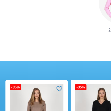
Ž
-35%
-35%