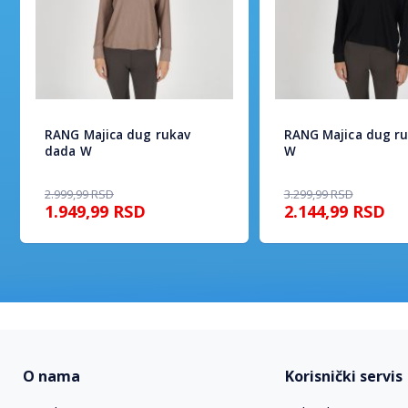
RANG Majica dug rukav
RANG Majica dug ru
dada W
W
2.999,99
RSD
3.299,99
RSD
1.949,99
RSD
2.144,99
RSD
O nama
Korisnički servis