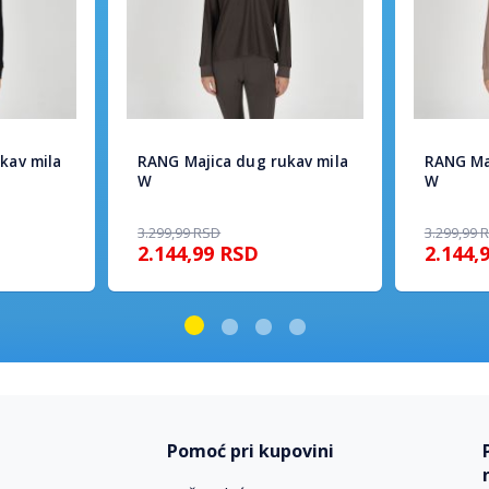
kav mila
RANG Majica dug rukav mila
RANG Ma
W
W
3.299,99
RSD
3.299,99
2.144,99
RSD
2.144,
Pomoć pri kupovini