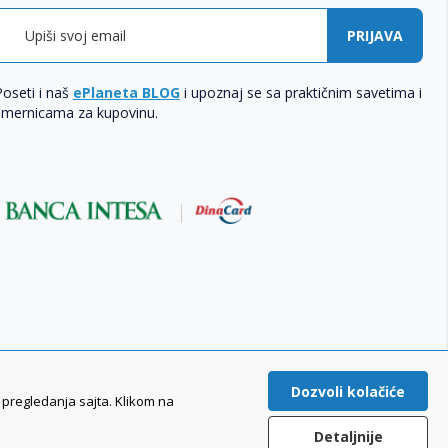
PRIJAVA
Poseti i naš
ePlaneta BLOG
i upoznaj se sa praktičnim savetima i
smernicama za kupovinu.
Dozvoli kolačiće
a pregledanja sajta. Klikom na
ePlaneta© 2021-2026 Planeta Sport d.o.o. Sva prava zadržana.
Detaljnije