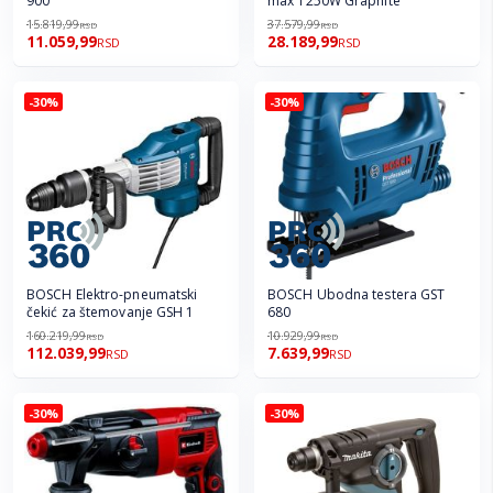
900
max 1250W Graphite
15.819,99
37.579,99
RSD
RSD
11.059,99
28.189,99
RSD
RSD
-30%
-30%
BOSCH Elektro-pneumatski
BOSCH Ubodna testera GST
čekić za štemovanje GSH 1
680
160.219,99
10.929,99
RSD
RSD
112.039,99
7.639,99
RSD
RSD
-30%
-30%