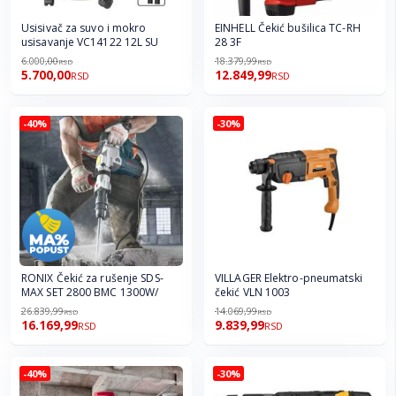
Usisivač za suvo i mokro
EINHELL Čekić bušilica TC-RH
usisavanje VC14122 12L SU
28 3F
6.000,00
18.379,99
RSD
RSD
5.700,00
12.849,99
RSD
RSD
-40%
-30%
RONIX Čekić za rušenje SDS-
VILLAGER Elektro-pneumatski
MAX SET 2800 BMC 1300W/
čekić VLN 1003
26.839,99
14.069,99
RSD
RSD
16.169,99
9.839,99
RSD
RSD
-40%
-30%