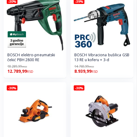
-30%
-39%
BOSCH elektro-pneumatski
BOSCH Vibraciona bušilica GSB
čekić PBH 2800 RE
13 RE u koferu + 3-d
18.289,99
14.769,99
RSD
RSD
12.789,99
8.939,99
RSD
RSD
-30%
-30%