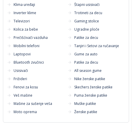
Klima uređaji
Štapni usisivači
Inverter klime
Trotineti za decu
Televizori
Gaming stolice
Kolica za bebe
Ugradne ploče
Prečišćivači vazduha
Patike za decu
Mobilni telefoni
Tanjiri i Setovi za ručavanje
Laptopovi
Gume za auto
Bluetooth zvučnici
Patike za decu
Usisivači
All season gume
Frižideri
Nike ženske patike
Fenovi za kosu
Skechers ženske patike
Veš mašine
Puma ženske patike
Mašine za sušenje veša
Muške patike
Moto oprema
Ženske patike