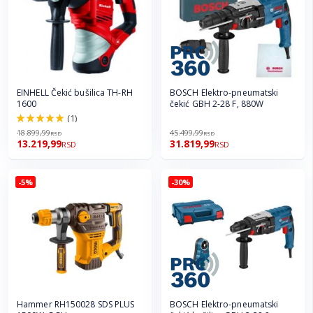
EINHELL Čekić bušilica TH-RH
BOSCH Elektro-pneumatski
1600
čekić GBH 2-28 F, 880W
(1)
100.0%
18.899,99
45.499,99
RSD
RSD
13.219,99
31.819,99
RSD
RSD
-5%
-30%
Hammer RH150028 SDS PLUS
BOSCH Elektro-pneumatski