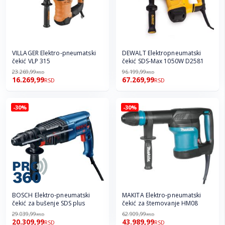
VILLAGER Elektro-pneumatski
DEWALT Elektropneumatski
čekić VLP 315
čekić SDS-Max 1050W D2581
23.269,99
96.199,99
RSD
RSD
16.269,99
67.269,99
RSD
RSD
-30%
-30%
BOSCH Elektro-pneumatski
MAKITA Elektro-pneumatski
čekić za bušenje SDS plus
čekić za štemovanje HM08
29.039,99
62.909,99
RSD
RSD
20.309,99
43.989,99
RSD
RSD