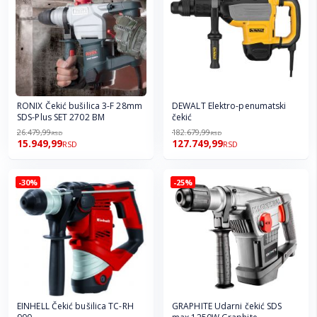
RONIX Čekić bušilica 3-F 28mm
DEWALT Elektro-penumatski
SDS-Plus SET 2702 BM
čekić
26.479,99
182.679,99
RSD
RSD
15.949,99
127.749,99
RSD
RSD
-30%
-25%
EINHELL Čekić bušilica TC-RH
GRAPHITE Udarni čekić SDS