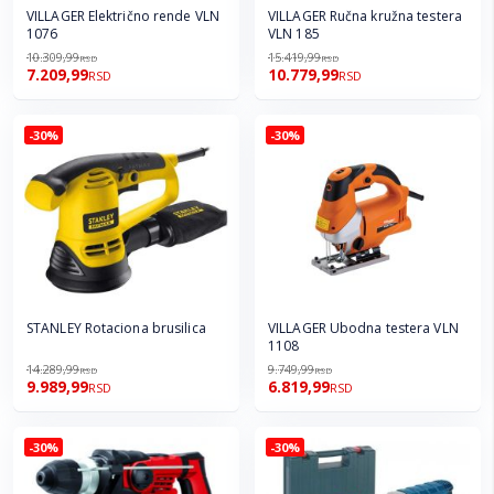
VILLAGER Električno rende VLN
VILLAGER Ručna kružna testera
1076
VLN 185
10.309,99
15.419,99
RSD
RSD
7.209,99
10.779,99
RSD
RSD
-30%
-30%
STANLEY Rotaciona brusilica
VILLAGER Ubodna testera VLN
1108
14.289,99
9.749,99
RSD
RSD
9.989,99
6.819,99
RSD
RSD
-30%
-30%