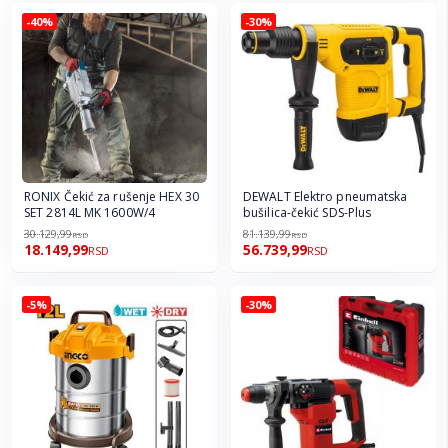
-40%
-30%
RONIX Čekić za rušenje HEX 30
DEWALT Elektro pneumatska
SET 2814L MK 1600W/4
bušilica-čekić SDS-Plus
30.129,99
81.139,99
RSD
RSD
18.149,99
56.739,99
RSD
RSD
-5%
-30%