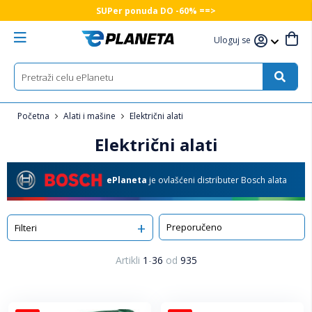
SUPer ponuda DO -60% ==>
Uloguj se
Početna
Alati i mašine
Električni alati
Električni alati
ePlaneta
je ovlašćeni distributer Bosch alata
Sortiraj
Filteri
Artikli
1
-
36
od
935