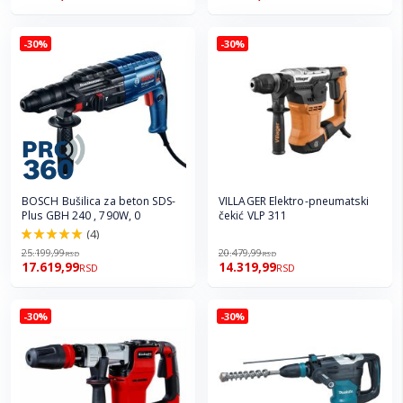
-30%
-30%
BOSCH Bušilica za beton SDS-
VILLAGER Elektro-pneumatski
Plus GBH 240 , 790W, 0
čekić VLP 311
(4)
100.0%
25.199,99
20.479,99
RSD
RSD
17.619,99
14.319,99
RSD
RSD
-30%
-30%