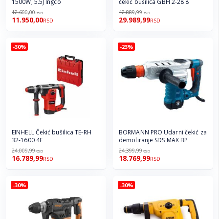
1500W; 5.5J Ingco
čekić bušilica GBH 2-28 8
12.600,00
42.889,99
RSD
RSD
11.950,00
29.989,99
RSD
RSD
-30%
-23%
EINHELL Čekić bušilica TE-RH
BORMANN PRO Udarni čekić za
32-1600 4F
demoliranje SDS MAX BP
24.009,99
24.399,99
RSD
RSD
16.789,99
18.769,99
RSD
RSD
-30%
-30%