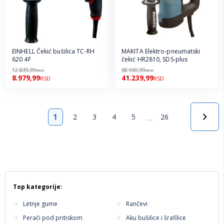
EINHELL Čekić bušilica TC-RH
MAKITA Elektro-pneumatski
620 4F
čekić HR2810, SDS-plus
12.839,99
58.969,99
RSD
RSD
8.979,99
41.239,99
RSD
RSD
Strana
…
1
2
3
4
5
26
Top kategorije:
Letnje gume
Rančevi
Perači pod pritiskom
Aku bušilice i šrafilice