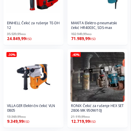
EINHELL Čekić za rušenje TE-DH
MAKITA Elektro-pneumatski
12
čekić HR4003C, SDS-max
35.539,99
102.949,99
RSD
RSD
24.849,99
71.989,99
RSD
RSD
-30%
-40%
VILLAGER Električni čekić VLN
RONIX Čekić za rušenje HEX SET
0805
2806 MK 950W/10J
13.369,99
21.119,99
RSD
RSD
9.349,99
12.719,99
RSD
RSD