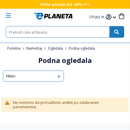
SUPer ponuda DO -60% ==>
Uloguj se
Početna
Nameštaj
Ogledala
Podna ogledala
Podna ogledala
Filteri
Ne možemo da pronađemo artikle po odabranim
parametrima.