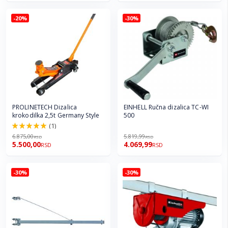
-20%
-30%
PROLINETECH Dizalica
EINHELL Ručna dizalica TC-WI
krokodilka 2,5t Germany Style
500
(1)
100.0%
6.875,00
5.819,99
RSD
RSD
5.500,00
4.069,99
RSD
RSD
-30%
-30%