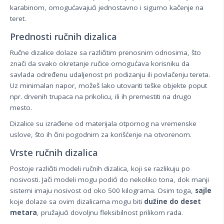
karabinom, omogućavajući jednostavno i sigurno kačenje na
teret.
Prednosti ručnih dizalica
Ručne dizalice dolaze sa različitim prenosnim odnosima, što
znači da svako okretanje ručice omogućava korisniku da
savlada određenu udaljenost pri podizanju ili povlačenju tereta.
Uz minimalan napor, možeš lako utovariti teške objekte poput
npr. drvenih trupaca na prikolicu, ili ih premestiti na drugo
mesto.
Dizalice su izrađene od materijala otpornog na vremenske
uslove, što ih čini pogodnim za korišćenje na otvorenom.
Vrste ručnih dizalica
Postoje različiti modeli ručnih dizalica, koji se razlikuju po
nosivosti. Jači modeli mogu podići do nekoliko tona, dok manji
sistemi imaju nosivost od oko 500 kilograma. Osim toga,
sajle
koje dolaze sa ovim dizalicama mogu biti
dužine do deset
metara
, pružajući dovoljnu fleksibilnost prilikom rada.