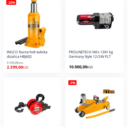
-23%
INGCO Rucna hidraulicka
PROLINETECH Vitlo 1361 kg
dizalica HBJ602
Germany Style 12/24V PLT
3.130,00
RSD
10.000,00
2.399,00
RSD
RSD
-5%