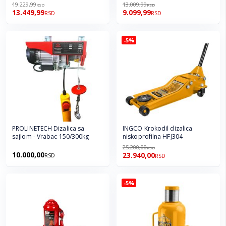
19.229,99
13.009,99
RSD
RSD
13.449,99
9.099,99
RSD
RSD
-5%
PROLINETECH Dizalica sa
INGCO Krokodil dizalica
sajlom - Vrabac 150/300kg
niskoprofilna HFJ304
25.200,00
RSD
10.000,00
23.940,00
RSD
RSD
-5%