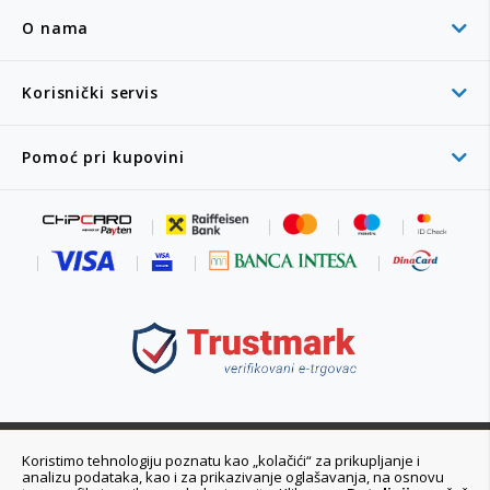
O nama
Korisnički servis
Pomoć pri kupovini
011 6355 550
Koristimo tehnologiju poznatu kao „kolačići“ za prikupljanje i
analizu podataka, kao i za prikazivanje oglašavanja, na osnovu
Ponedeljak - Petak 08:00 - 20:00h