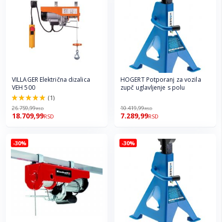
VILLAGER Električna dizalica
HOGERT Potporanj za vozila
VEH 500
zupč uglavljenje s polu
(1)
100.0%
26.759,99
10.419,99
RSD
RSD
18.709,99
7.289,99
RSD
RSD
-30%
-30%