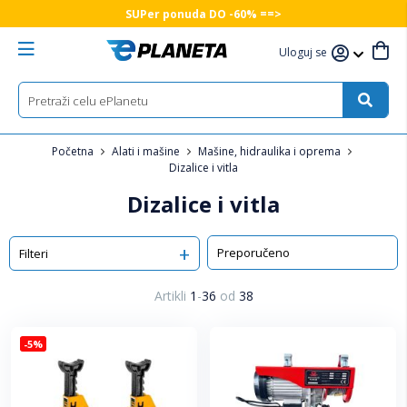
SUPer ponuda DO -60% ==>
Uloguj se
Početna
Alati i mašine
Mašine, hidraulika i oprema
Dizalice i vitla
Dizalice i vitla
Sortiraj
Filteri
Artikli
1
-
36
od
38
-5%