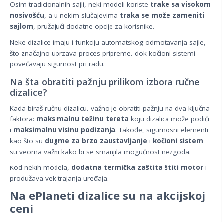
Osim tradicionalnih sajli, neki modeli koriste
trake sa visokom
nosivošću
, a u nekim slučajevima
traka se može zameniti
sajlom
, pružajući dodatne opcije za korisnike.
Neke dizalice imaju i funkciju automatskog odmotavanja sajle,
što značajno ubrzava proces pripreme, dok kočioni sistemi
povećavaju sigurnost pri radu.
Na šta obratiti pažnju prilikom izbora ručne
dizalice?
Kada biraš ručnu dizalicu, važno je obratiti pažnju na dva ključna
faktora:
maksimalnu težinu tereta
koju dizalica može podići
i
maksimalnu visinu podizanja
. Takođe, sigurnosni elementi
kao što su
dugme za brzo zaustavljanje
i
kočioni sistem
su veoma važni kako bi se smanjila mogućnost nezgoda.
Kod nekih modela,
dodatna termička zaštita štiti motor
i
produžava vek trajanja uređaja.
Na ePlaneti dizalice su na akcijskoj
ceni