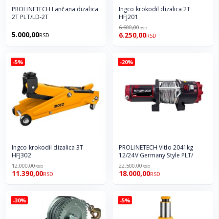
PROLINETECH Lančana dizalica
Ingco krokodil dizalica 2T
2T PLT/LD-2T
HFJ201
6.600,00
RSD
5.000,00
6.250,00
RSD
RSD
-5%
-20%
Ingco krokodil dizalica 3T
PROLINETECH Vitlo 2041kg
HFJ302
12/24V Germany Style PLT/
12.000,00
22.500,00
RSD
RSD
11.390,00
18.000,00
RSD
RSD
-30%
-5%