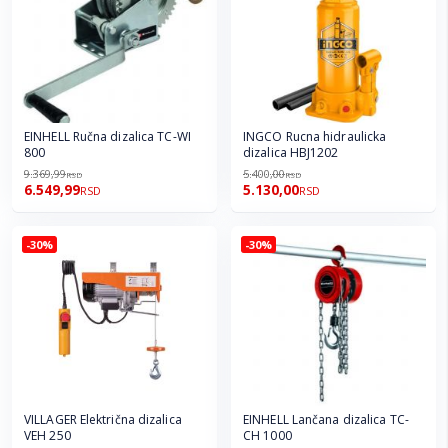
EINHELL Ručna dizalica TC-WI
INGCO Rucna hidraulicka
800
dizalica HBJ1202
9.369,99
5.400,00
RSD
RSD
6.549,99
5.130,00
RSD
RSD
-30%
-30%
VILLAGER Električna dizalica
EINHELL Lančana dizalica TC-
VEH 250
CH 1000