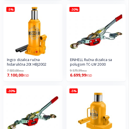
-5%
-30%
Ingco dizalica ručna
EINHELL Ručna dizalica sa
hidarulična 20t HBJ2002
polugom TC-LW 2000
7.500,00
9.579,99
RSD
RSD
7.100,00
6.699,99
RSD
RSD
-30%
-5%