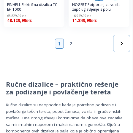
EINHELL Električna dizalica TC-
HOGERT Potporanj za vozila
EH 1000
zupč uglavljenje s polu
68.829,99
16.949,99
RSD
RSD
48.129,99
11.849,99
RSD
RSD
Strana
1
2
Ručne dizalice – praktično rešenje
za podizanje i povlačenje tereta
Ručne dizalice su neophodne kada je potrebno podizanje i
povlačenje teških tereta, poput čamaca, vozila ili građevinskih
mašina. One omogućavaju korisnicima da obave ove zadatke
sa minimalnim naporom i maksimalnom sigurnošću. Ključna
komponenta ovih dizalica je sajla koja je obično opremljena