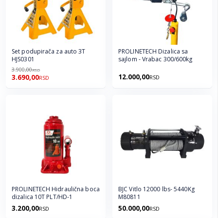
Set podupirača za auto 3T
PROLINETECH Dizalica sa
HJS0301
sajlom - Vrabac 300/600kg
3.900,00
RSD
12.000,00
3.690,00
RSD
RSD
PROLINETECH Hidraulična boca
BJC Vitlo 12000 lbs- 5440Kg
dizalica 10T PLT/HD-1
M80811
3.200,00
50.000,00
RSD
RSD