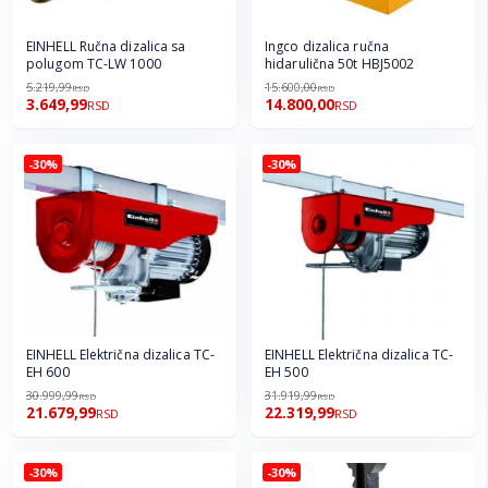
EINHELL Ručna dizalica sa
Ingco dizalica ručna
polugom TC-LW 1000
hidarulična 50t HBJ5002
5.219,99
15.600,00
RSD
RSD
3.649,99
14.800,00
RSD
RSD
-30%
-30%
EINHELL Električna dizalica TC-
EINHELL Električna dizalica TC-
EH 600
EH 500
30.999,99
31.919,99
RSD
RSD
21.679,99
22.319,99
RSD
RSD
-30%
-30%