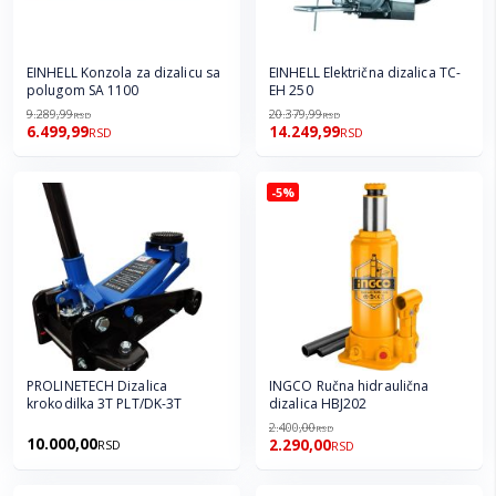
EINHELL Konzola za dizalicu sa
EINHELL Električna dizalica TC-
polugom SA 1100
EH 250
9.289,99
20.379,99
RSD
RSD
6.499,99
14.249,99
RSD
RSD
-5%
PROLINETECH Dizalica
INGCO Ručna hidraulična
krokodilka 3T PLT/DK-3T
dizalica HBJ202
2.400,00
RSD
10.000,00
2.290,00
RSD
RSD