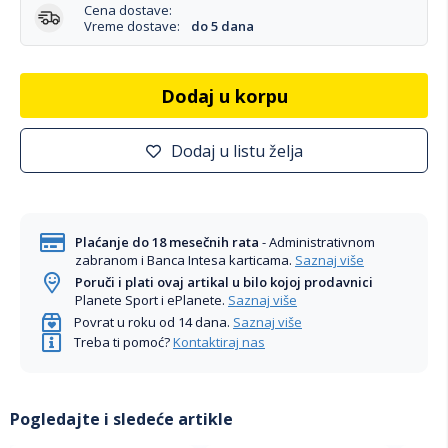
Cena dostave:
Vreme dostave:
do 5 dana
Dodaj u korpu
Dodaj u listu želja
Plaćanje do 18 mesečnih rata
- Administrativnom
zabranom i Banca Intesa karticama.
Saznaj više
Poruči i plati ovaj artikal u bilo kojoj prodavnici
Planete Sport i ePlanete.
Saznaj više
Povrat u roku od 14 dana.
Saznaj više
Treba ti pomoć?
Kontaktiraj nas
Pogledajte i sledeće artikle