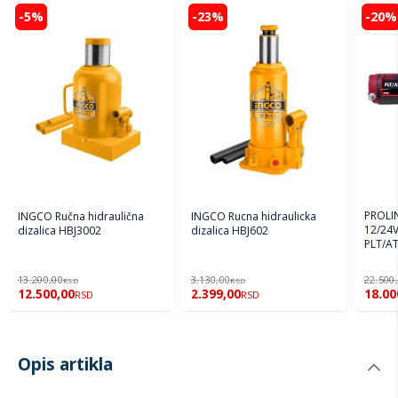
-5%
-23%
-20%
PROLIN
INGCO Ručna hidraulična
INGCO Rucna hidraulicka
12/24V
dizalica HBJ3002
dizalica HBJ602
PLT/A
13.200,00
3.130,00
22.500
RSD
RSD
12.500,00
2.399,00
18.00
RSD
RSD
Opis artikla