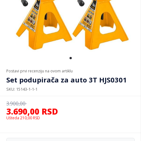
Postavi prvi recenziju na ovom artiklu
Set podupirača za auto 3T HJS0301
SKU
15143-1-1-1
3.900,00
3.690,00
RSD
Ušteda
210,00
RSD