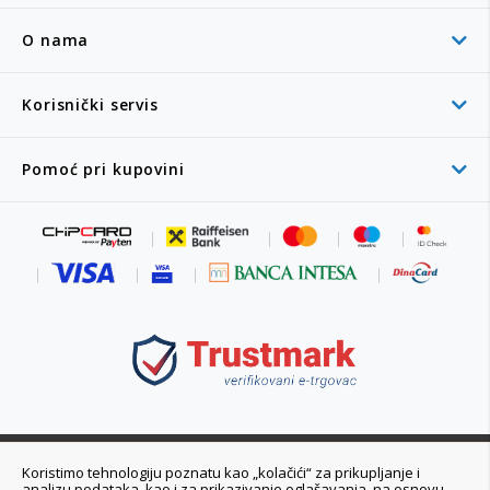
O nama
Korisnički servis
Pomoć pri kupovini
011 6355 550
Koristimo tehnologiju poznatu kao „kolačići“ za prikupljanje i
analizu podataka, kao i za prikazivanje oglašavanja, na osnovu