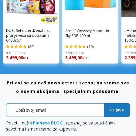
DUEL Set deterdženata za
eHome
Armaf Odyssey Mandarin
pranje veša sa dodacima
metaln
Sky EDP 100ml
6400267
150x7
(86)
(10)
98%
94%
96%
4.610,00
7.500,00
4.579,
RSD
RSD
2.499,00
3.499,00
2.299
RSD
RSD
Prijavi se za naš newsletter i saznaj na vreme sve
o novim akcijama i specijalnim ponudama!
Prijava
Poseti i naš
ePlaneta BLOG
i upoznaj se sa praktičnim
savetima i smernicama za kupovinu.