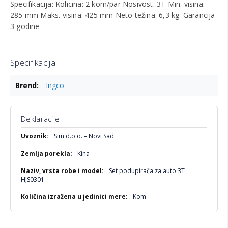
Specifikacija: Kolicina: 2 kom/par Nosivost: 3T Min. visina:
285 mm Maks. visina: 425 mm Neto težina: 6,3 kg. Garancija
3 godine
Specifikacija
Više
Ingco
informacija
Deklaracije
Više
Sim d.o.o. – Novi Sad
informacija
Kina
Set podupirača za auto 3T
HJS0301
Kom