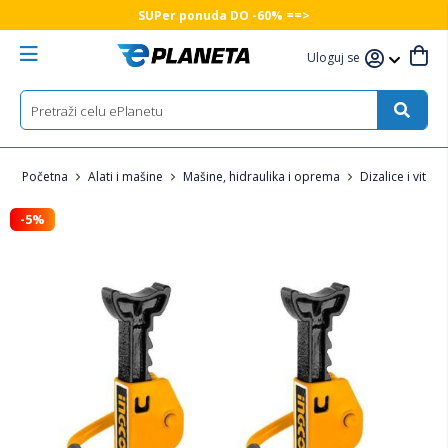
SUPer ponuda DO -60% ==>
Uloguj se
Početna
Alati i mašine
Mašine, hidraulika i oprema
Dizalice i vitla
-5%