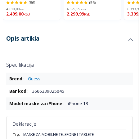
(86)
(56)
98%
96%
92%
4.610,00
4.579,99
6.999,
RSD
RSD
2.499,00
2.299,99
3.399
RSD
RSD
Opis artikla
Specifikacija
Više
Guess
informacija
3666339025045
iPhone 13
Deklaracije
Više
MASKE ZA MOBILNE TELEFONE I TABLETE
informacija