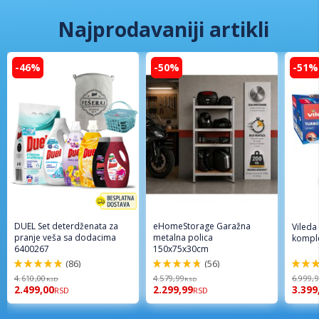
Najprodavaniji artikli
-46%
-50%
-51%
DUEL Set deterdženata za
eHomeStorage Garažna
Vileda
pranje veša sa dodacima
metalna polica
komple
6400267
150x75x30cm
(86)
(56)
98%
96%
92%
4.610,00
4.579,99
6.999,
RSD
RSD
2.499,00
2.299,99
3.399
RSD
RSD