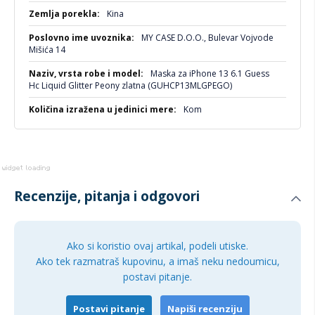
Kina
MY CASE D.O.O., Bulevar Vojvode
Mišića 14
Maska za iPhone 13 6.1 Guess
Hc Liquid Glitter Peony zlatna (GUHCP13MLGPEGO)
Kom
Recenzije, pitanja i odgovori
Ako si koristio ovaj artikal, podeli utiske.
Ako tek razmatraš kupovinu, a imaš neku nedoumicu,
postavi pitanje.
Postavi pitanje
Napiši recenziju