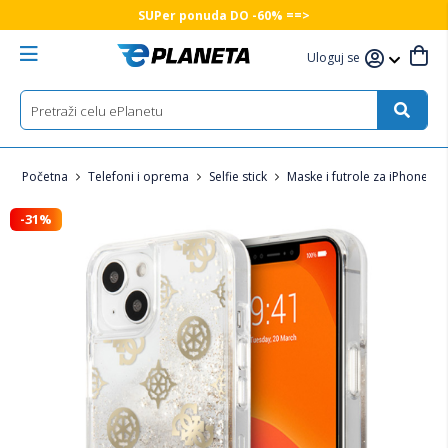
SUPer ponuda DO -60% ==>
Uloguj se
Početna
Telefoni i oprema
Selfie stick
Maske i futrole za iPhone
-31%