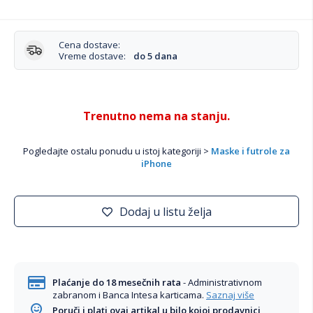
Cena dostave:
Vreme dostave:
do 5 dana
Trenutno nema na stanju.
Pogledajte ostalu ponudu u istoj kategoriji >
Maske i futrole za
iPhone
Dodaj u listu želja
Plaćanje do 18 mesečnih rata
- Administrativnom
zabranom i Banca Intesa karticama.
Saznaj više
Poruči i plati ovaj artikal u bilo kojoj prodavnici