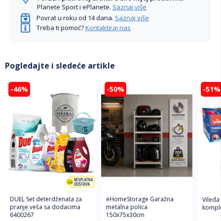
Planete Sport i ePlanete.
Saznaj više
Povrat u roku od 14 dana.
Saznaj više
Treba ti pomoć?
Kontaktiraj nas
Pogledajte i sledeće artikle
-46%
-50%
-51%
DUEL Set deterdženata za
eHomeStorage Garažna
Vileda
pranje veša sa dodacima
metalna polica
komple
6400267
150x75x30cm