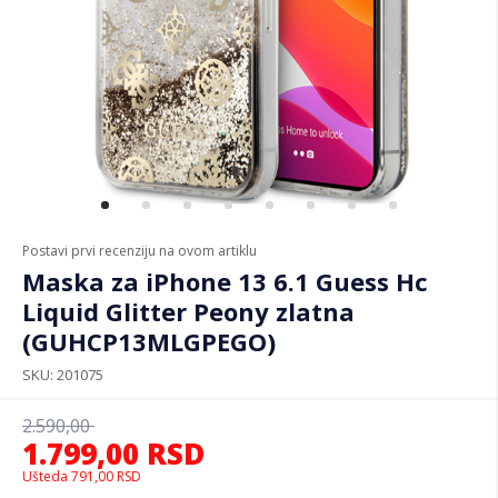
Postavi prvi recenziju na ovom artiklu
Maska za iPhone 13 6.1 Guess Hc
Liquid Glitter Peony zlatna
(GUHCP13MLGPEGO)
SKU
201075
2.590,00
1.799,00
RSD
Ušteda
791,00
RSD