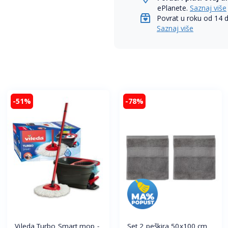
ePlanete.
Saznaj više
Povrat u roku od 14 
Saznaj više
-51%
-78%
Vileda Turbo Smart mop -
Set 2 peškira 50x100 cm