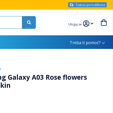
Status porudžbine
Uloguj se
Treba ti pomoć?
u
g Galaxy A03 Rose flowers
Skin