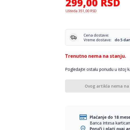
299,00
RSD
Ušteda
351,00
RSD
Cena dostave:
Vreme dostave:
do 5 da
Trenutno nema na stanju.
Pogledajte ostalu ponudu u istoj ka
Ovog artikla nema na
Plaćanje do 18 mes
Banca Intesa kartic
Poruči i plati ovaj a