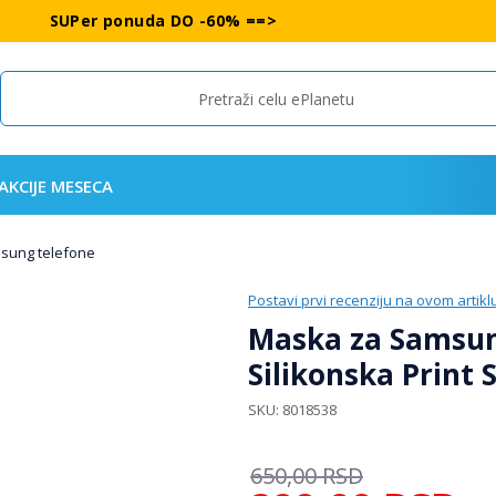
SUPer ponuda DO -60% ==>
Search
AKCIJE MESECA
msung telefone
Postavi prvi recenziju na ovom artikl
Maska za Samsun
Silikonska Print 
SKU
8018538
650,00
RSD