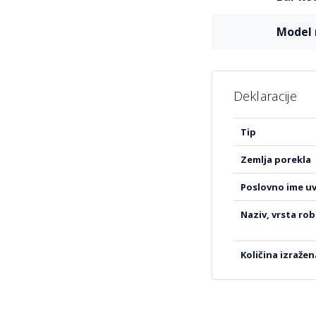
mode
Deklaracije
Više
tip
informacija
zemlja porekla
poslovno ime u
naziv, vrsta ro
količina izraže