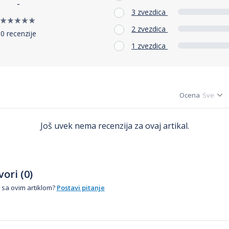
-
3 zvezdica
2 zvezdica
0 recenzije
1 zvezdica
Ocena
Još uvek nema recenzija za ovaj artikal.
ori (0)
 sa ovim artiklom?
Postavi pitanje