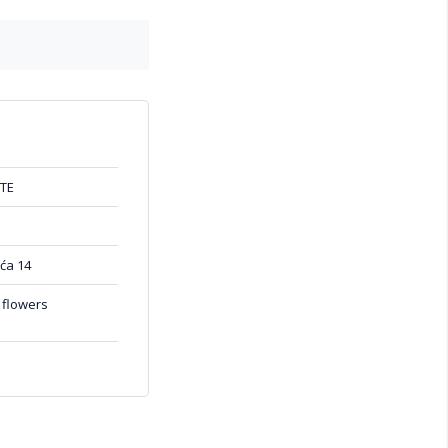
TE
ća 14
flowers