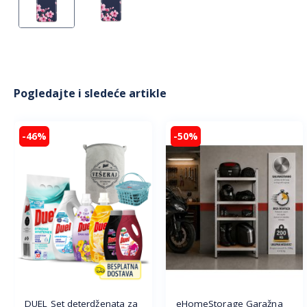
Pogledajte i sledeće artikle
-46%
-50%
DUEL Set deterdženata za
eHomeStorage Garažna