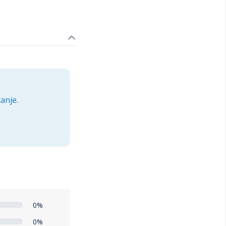
anje.
0%
0%