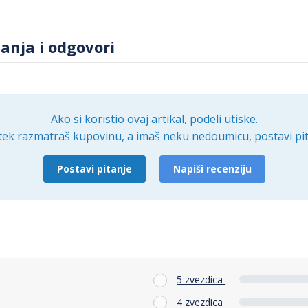
tanja i odgovori
Ako si koristio ovaj artikal, podeli utiske.
tek razmatraš kupovinu, a imaš neku nedoumicu, postavi pit
Postavi pitanje
Napiši recenziju
5 zvezdica
4 zvezdica