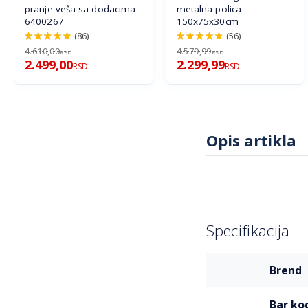
pranje veša sa dodacima
metalna polica
6400267
150x75x30cm
(86)
(56)
98%
96%
4.610,00
4.579,99
RSD
RSD
2.499,00
2.299,99
RSD
RSD
Opis artikla
Specifikacija
Više
brend
informacija
bar ko