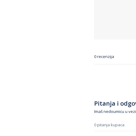
0 recenzija
Pitanja i odgov
Imaš nedoumicu u vezi
0 pitanja kupaca