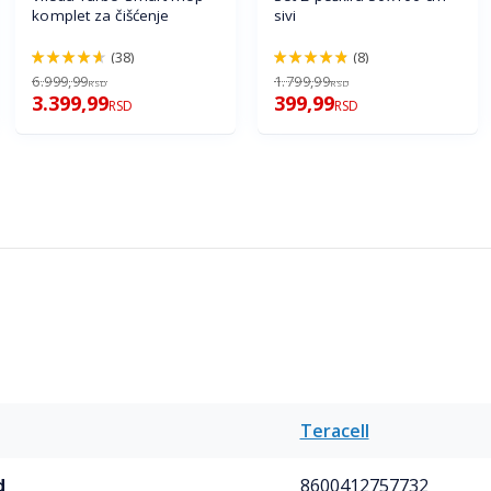
komplet za čišćenje
sivi
(38)
(8)
92%
96%
6.999,99
1.799,99
RSD
RSD
3.399,99
399,99
RSD
RSD
Teracell
d
8600412757732