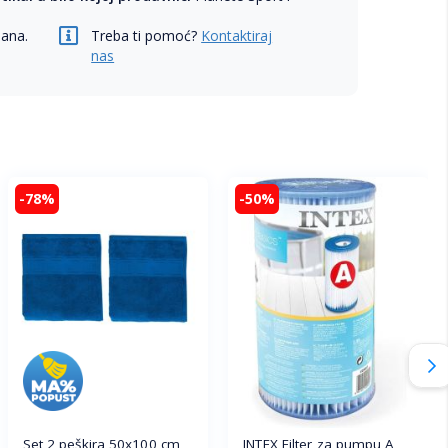
dana.
Treba ti pomoć?
Kontaktiraj
nas
-78%
-50%
Set 2 peškira 50x100 cm
INTEX Filter za pumpu A