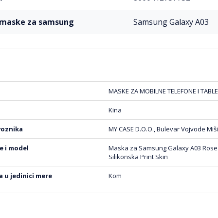
l maske za samsung
Samsung Galaxy A03
MASKE ZA MOBILNE TELEFONE I TABLE
Kina
voznika
MY CASE D.O.O., Bulevar Vojvode Miši
be i model
Maska za Samsung Galaxy A03 Rose 
Silikonska Print Skin
na u jedinici mere
Kom