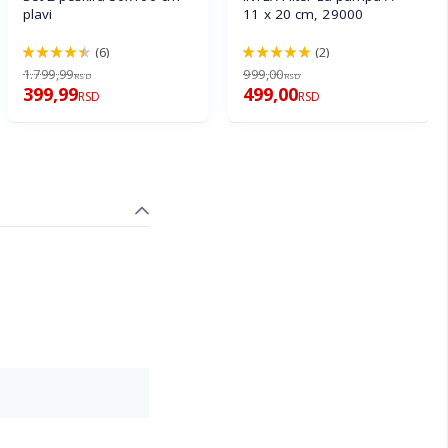
plavi
11 x 20 cm, 29000
(6)
(2)
90%
100%
1.799,99
999,00
RSD
RSD
399,99
499,00
RSD
RSD