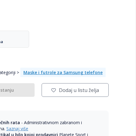
na
tegoriji >
Maske i futrole za Samsung telefone
Dodaj u listu želja
 stanju
ečnih rata
- Administrativnom zabranom i
ama.
Saznaj više
rtikal u bilo kojoj prodavnici
Planete Sport i