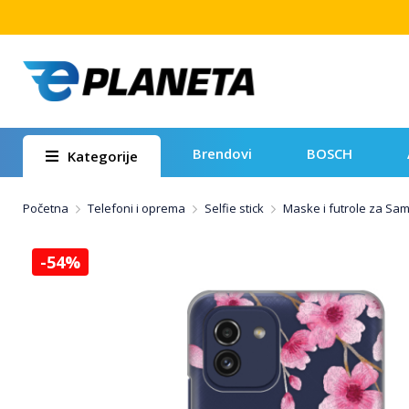
Brendovi
BOSCH
Kategorije
Početna
Telefoni i oprema
Selfie stick
Maske i futrole za Sa
-54%