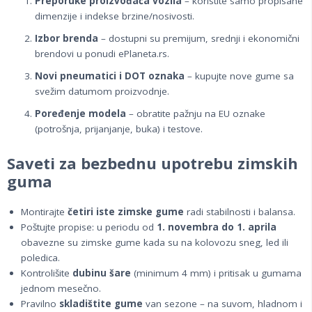
Preporuke proizvođača vozila
– koristite samo propisane
dimenzije i indekse brzine/nosivosti.
Izbor brenda
– dostupni su premijum, srednji i ekonomični
brendovi u ponudi ePlaneta.rs.
Novi pneumatici i DOT oznaka
– kupujte nove gume sa
svežim datumom proizvodnje.
Poređenje modela
– obratite pažnju na EU oznake
(potrošnja, prijanjanje, buka) i testove.
Saveti za bezbednu upotrebu zimskih
guma
Montirajte
četiri iste zimske gume
radi stabilnosti i balansa.
Poštujte propise: u periodu od
1. novembra do 1. aprila
obavezne su zimske gume kada su na kolovozu sneg, led ili
poledica.
Kontrolišite
dubinu šare
(minimum 4 mm) i pritisak u gumama
jednom mesečno.
Pravilno
skladištite gume
van sezone – na suvom, hladnom i