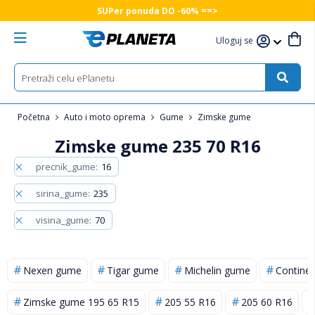
SUPer ponuda DO -60% ==>
Uloguj se
Početna
Auto i moto oprema
Gume
Zimske gume
Zimske gume 235 70 R16
precnik_gume
16
sirina_gume
235
visina_gume
70
Nexen gume
Tigar gume
Michelin gume
Contine
Zimske gume 195 65 R15
205 55 R16
205 60 R16