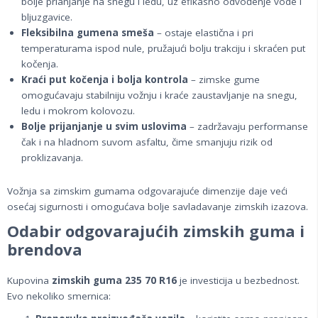
bolje prianjanje na snegu i ledu, uz efikasno odvođenje vode i
bljuzgavice.
Fleksibilna gumena smeša
– ostaje elastična i pri
temperaturama ispod nule, pružajući bolju trakciju i skraćen put
kočenja.
Kraći put kočenja i bolja kontrola
– zimske gume
omogućavaju stabilniju vožnju i kraće zaustavljanje na snegu,
ledu i mokrom kolovozu.
Bolje prijanjanje u svim uslovima
– zadržavaju performanse
čak i na hladnom suvom asfaltu, čime smanjuju rizik od
proklizavanja.
Vožnja sa zimskim gumama odgovarajuće dimenzije daje veći
osećaj sigurnosti i omogućava bolje savladavanje zimskih izazova.
Odabir odgovarajućih zimskih guma i
brendova
Kupovina
zimskih guma 235 70 R16
je investicija u bezbednost.
Evo nekoliko smernica: