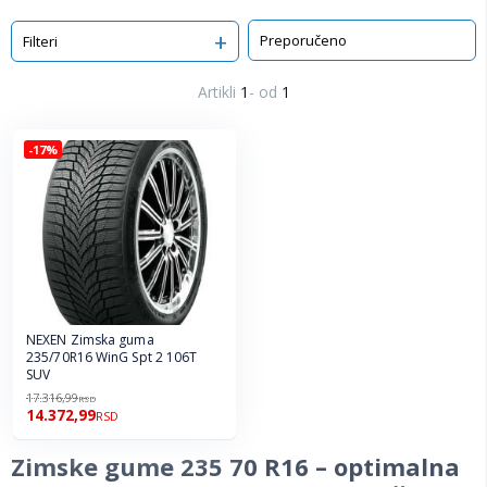
Sortiraj
Filteri
Artikli
1
-
od
1
-17%
NEXEN Zimska guma
235/70R16 WinG Spt 2 106T
SUV
17.316,99
RSD
14.372,99
RSD
Zimske gume 235 70 R16 – optimalna