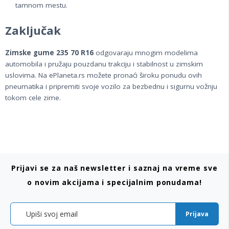
tamnom mestu.
Zaključak
Zimske gume 235 70 R16
odgovaraju mnogim modelima
automobila i pružaju pouzdanu trakciju i stabilnost u zimskim
uslovima. Na ePlaneta.rs možete pronaći široku ponudu ovih
pneumatika i pripremiti svoje vozilo za bezbednu i sigurnu vožnju
tokom cele zime.
Prijavi se za naš newsletter i saznaj na vreme sve
o novim akcijama i specijalnim ponudama!
Prijava