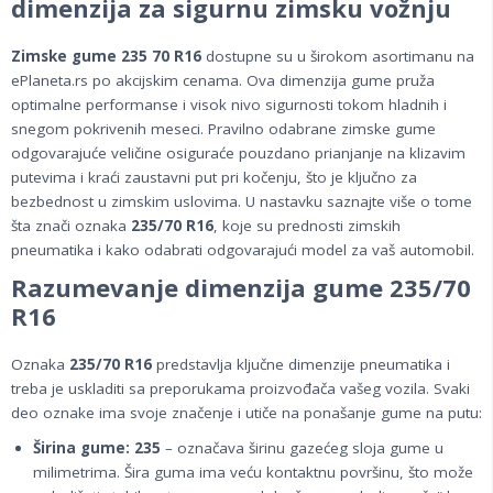
dimenzija za sigurnu zimsku vožnju
Zimske gume 235 70 R16
dostupne su u širokom asortimanu na
ePlaneta.rs po akcijskim cenama. Ova dimenzija gume pruža
optimalne performanse i visok nivo sigurnosti tokom hladnih i
snegom pokrivenih meseci. Pravilno odabrane zimske gume
odgovarajuće veličine osiguraće pouzdano prianjanje na klizavim
putevima i kraći zaustavni put pri kočenju, što je ključno za
bezbednost u zimskim uslovima. U nastavku saznajte više o tome
šta znači oznaka
235/70 R16
, koje su prednosti zimskih
pneumatika i kako odabrati odgovarajući model za vaš automobil.
Razumevanje dimenzija gume 235/70
R16
Oznaka
235/70 R16
predstavlja ključne dimenzije pneumatika i
treba je uskladiti sa preporukama proizvođača vašeg vozila. Svaki
deo oznake ima svoje značenje i utiče na ponašanje gume na putu:
Širina gume: 235
– označava širinu gazećeg sloja gume u
milimetrima. Šira guma ima veću kontaktnu površinu, što može