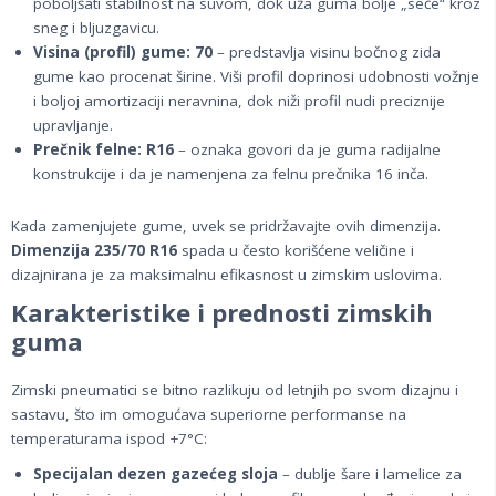
poboljšati stabilnost na suvom, dok uža guma bolje „seče“ kroz
sneg i bljuzgavicu.
Visina (profil) gume: 70
– predstavlja visinu bočnog zida
gume kao procenat širine. Viši profil doprinosi udobnosti vožnje
i boljoj amortizaciji neravnina, dok niži profil nudi preciznije
upravljanje.
Prečnik felne: R16
– oznaka govori da je guma radijalne
konstrukcije i da je namenjena za felnu prečnika 16 inča.
Kada zamenjujete gume, uvek se pridržavajte ovih dimenzija.
Dimenzija 235/70 R16
spada u često korišćene veličine i
dizajnirana je za maksimalnu efikasnost u zimskim uslovima.
Karakteristike i prednosti zimskih
guma
Zimski pneumatici se bitno razlikuju od letnjih po svom dizajnu i
sastavu, što im omogućava superiorne performanse na
temperaturama ispod +7°C:
Specijalan dezen gazećeg sloja
– dublje šare i lamelice za