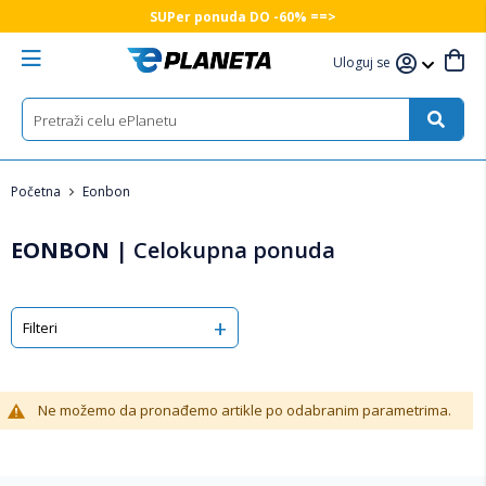
SUPer ponuda DO -60% ==>
Uloguj se
Početna
Eonbon
EONBON
|
Celokupna ponuda
Filteri
Ne možemo da pronađemo artikle po odabranim parametrima.