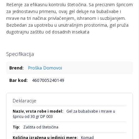
Rešenje za efikasnu kontrolu štetočina. Sa preciznim špricom
za jednostavnu primenu, ovaj gel deluje na bubašvabe i
mrave na tri načina: privlačenjem, ishranom i suzbijanjem.
Bezbedan za upotrebu u unutrašnjim prostorima, gel pruža
dugotrajnu zaštitu od dosadnih insekata
Specifikacija
Više
Proška Domovoi
informacija
4607005240149
Deklaracije
Više
Gel za bubašvabe i mrave u
informacija
špricu od 30 gr DP 003
Zaštita od štetočina
Komad