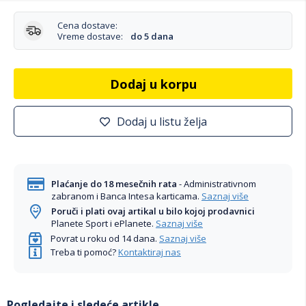
Cena dostave:
Vreme dostave:
do 5 dana
Dodaj u korpu
Dodaj u listu želja
Plaćanje do 18 mesečnih rata
- Administrativnom
zabranom i Banca Intesa karticama.
Saznaj više
Poruči i plati ovaj artikal u bilo kojoj prodavnici
Planete Sport i ePlanete.
Saznaj više
Povrat u roku od 14 dana.
Saznaj više
Treba ti pomoć?
Kontaktiraj nas
Pogledajte i sledeće artikle