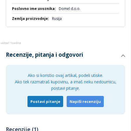
Domel d.o.o.
Rusija
Recenzije, pitanja i odgovori
Ako si koristio ovaj artikal, podeli utiske.
Ako tek razmatraš kupovinu, a imaš neku nedoumicu,
postavi pitanje.
Postavi pitanje
Napiši recenziju
Recenzije (1)