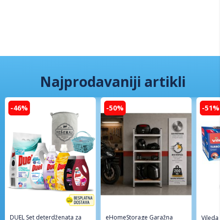
Najprodavaniji artikli
-46%
-50%
-51%
DUEL Set deterdženata za
eHomeStorage Garažna
Vileda