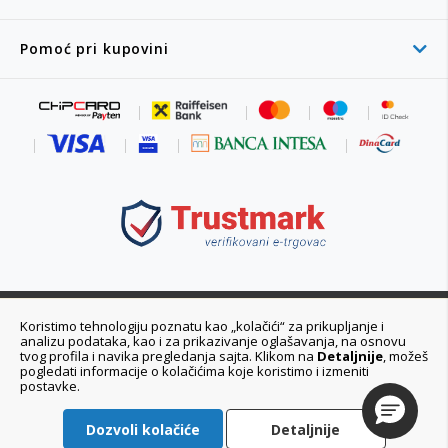
Pomoć pri kupovini
011 6355 550
Koristimo tehnologiju poznatu kao „kolačići“ za prikupljanje i
analizu podataka, kao i za prikazivanje oglašavanja, na osnovu
Ponedeljak - Petak 08:00 - 20:00h
tvog profila i navika pregledanja sajta. Klikom na
Detaljnije
, možeš
pogledati informacije o kolačićima koje koristimo i izmeniti
postavke.
Dozvoli kolačiće
Detaljnije
ePlaneta© 2021-2026 Planeta Sport d.o.o. Sva prava zadržana.