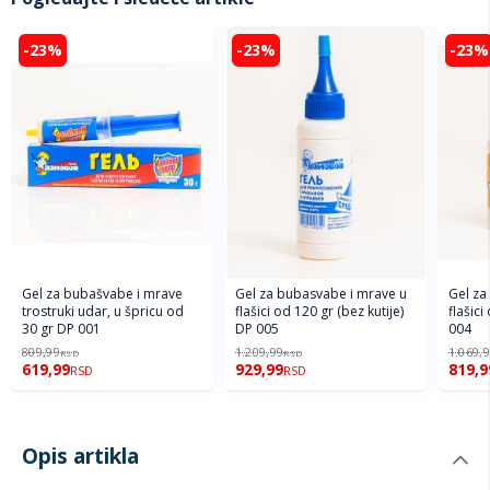
-23%
-23%
-23%
Gel za bubašvabe i mrave
Gel za bubasvabe i mrave u
Gel za
trostruki udar, u špricu od
flašici od 120 gr (bez kutije)
flašici
30 gr DP 001
DP 005
004
809,99
1.209,99
1.069,
RSD
RSD
619,99
929,99
819,9
RSD
RSD
Opis artikla