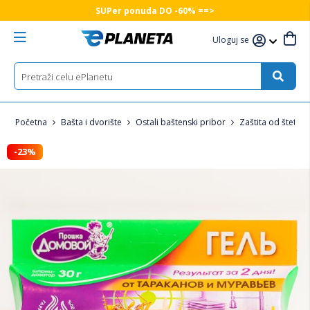
SUPer ponuda DO -60% ==>
Uloguj se
Početna
Bašta i dvorište
Ostali baštenski pribor
Zaštita od štetoč
-23%