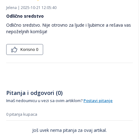
Jelena | 2025-10-21 12:05:40
Odlično sredstvo
Odlično sredstvo. Nije otrovno za ljude i ljubimce a rešava vas
nepoželjnih komšija!
Korisno
0
Pitanja i odgovori (0)
Imaš nedoumicu u vezi sa ovim artiklom?
Postavi pitanje
0 pitanja kupaca
Još uvek nema pitanja za ovaj artikal.