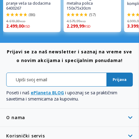
pranje veša sa dodacima
metalna polica
komple
6400267
150x75x30cm
(86)
(57)
98%
96%
92%
4.610,00
4.579,99
6.999,
RSD
RSD
2.499,00
2.299,99
3.399
RSD
RSD
Prijavi se za naš newsletter i saznaj na vreme sve
o novim akcijama i specijalnim ponudama!
Prijava
Poseti i naš
ePlaneta BLOG
i upoznaj se sa praktičnim
savetima i smernicama za kupovinu.
O nama
Korisnički servis