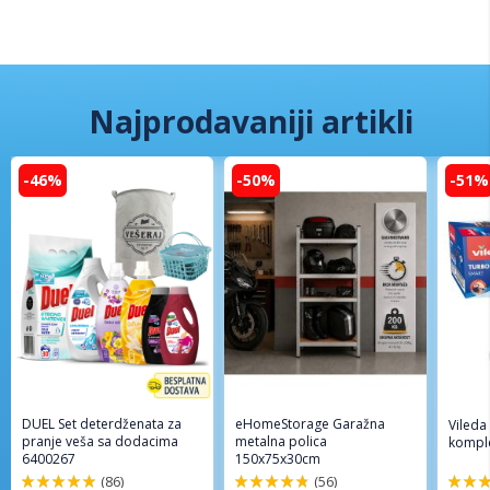
Najprodavaniji artikli
-46%
-50%
-51%
DUEL Set deterdženata za
eHomeStorage Garažna
Vileda
pranje veša sa dodacima
metalna polica
komple
6400267
150x75x30cm
(86)
(56)