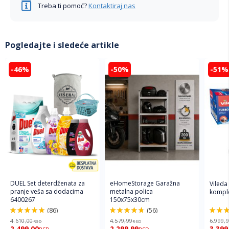
Treba ti pomoć?
Kontaktiraj nas
Pogledajte i sledeće artikle
-46%
-50%
-51%
DUEL Set deterdženata za
eHomeStorage Garažna
Vileda
pranje veša sa dodacima
metalna polica
komple
6400267
150x75x30cm
(86)
(56)
98%
96%
92%
4.610,00
4.579,99
6.999,
RSD
RSD
2.499,00
2.299,99
3.399