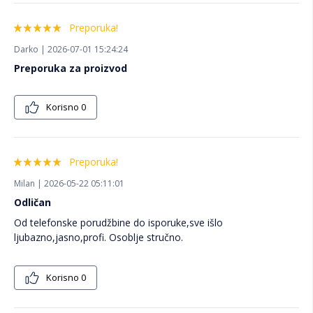
Preporuka!
Darko | 2026-07-01 15:24:24
Preporuka za proizvod
Korisno
0
Preporuka!
Milan | 2026-05-22 05:11:01
Odličan
Od telefonske porudžbine do isporuke,sve išlo
ljubazno,jasno,profi. Osoblje stručno.
Korisno
0