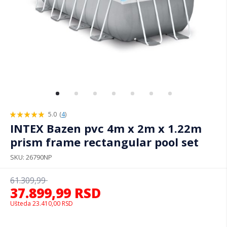
5.0
(
4
)
100%
INTEX Bazen pvc 4m x 2m x 1.22m
prism frame rectangular pool set
SKU
26790NP
61.309,99
37.899,99
RSD
Ušteda
23.410,00
RSD