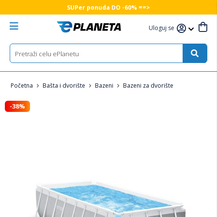
SUPer ponuda DO -60% ==>
Uloguj se
Početna
Bašta i dvorište
Bazeni
Bazeni za dvorište
-38%