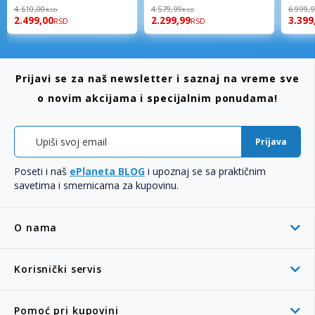
98%
96%
92%
4.610,00
4.579,99
6.999,
RSD
RSD
2.499,00
2.299,99
3.399
RSD
RSD
Prijavi se za naš newsletter i saznaj na vreme sve
o novim akcijama i specijalnim ponudama!
Prijava
Poseti i naš
ePlaneta BLOG
i upoznaj se sa praktičnim
savetima i smernicama za kupovinu.
O nama
Korisnički servis
Pomoć pri kupovini