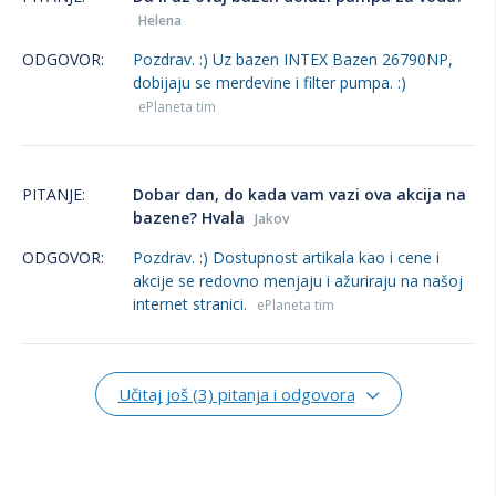
Helena
ODGOVOR:
Pozdrav. :) Uz bazen INTEX Bazen 26790NP,
dobijaju se merdevine i filter pumpa. :)
ePlaneta tim
PITANJE:
Dobar dan, do kada vam vazi ova akcija na
bazene? Hvala
Jakov
ODGOVOR:
Pozdrav. :) Dostupnost artikala kao i cene i
akcije se redovno menjaju i ažuriraju na našoj
internet stranici.
ePlaneta tim
Učitaj još (3) pitanja i odgovora