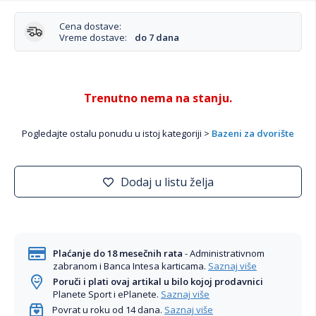
Cena dostave:
Vreme dostave:
do 7 dana
Trenutno nema na stanju.
Pogledajte ostalu ponudu u istoj kategoriji >
Bazeni za dvorište
Dodaj u listu želja
Plaćanje do 18 mesečnih rata
- Administrativnom
zabranom i Banca Intesa karticama.
Saznaj više
Poruči i plati ovaj artikal u bilo kojoj prodavnici
Planete Sport i ePlanete.
Saznaj više
Povrat u roku od 14 dana.
Saznaj više