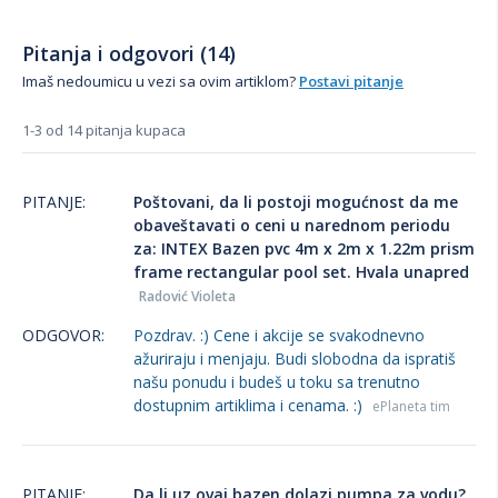
Pitanja i odgovori (14)
Imaš nedoumicu u vezi sa ovim artiklom?
Postavi pitanje
1-3 od 14 pitanja kupaca
PITANJE:
Poštovani, da li postoji mogućnost da me
obaveštavati o ceni u narednom periodu
za: INTEX Bazen pvc 4m x 2m x 1.22m prism
frame rectangular pool set. Hvala unapred
Radović Violeta
ODGOVOR:
Pozdrav. :) Cene i akcije se svakodnevno
ažuriraju i menjaju. Budi slobodna da ispratiš
našu ponudu i budeš u toku sa trenutno
dostupnim artiklima i cenama. :)
ePlaneta tim
PITANJE:
Da li uz ovaj bazen dolazi pumpa za vodu?