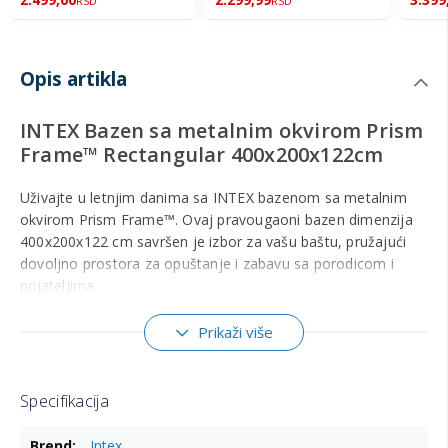
RSD
RSD
Opis artikla
INTEX Bazen sa metalnim okvirom Prism
Frame™ Rectangular 400x200x122cm
Uživajte u letnjim danima sa INTEX bazenom sa metalnim
okvirom Prism Frame™. Ovaj pravougaoni bazen dimenzija
400x200x122 cm savršen je izbor za vašu baštu, pružajući
dovoljno prostora za opuštanje i zabavu sa porodicom i
prijateljima.
Kapacitet vode i dimenzije
Prikaži više
Sa kapacitetom vode od 8,418 litara kada je napunjen do
90%, ovaj bazen omogućava osvežavajuće plivanje i
uživanje u vodi. Ukupne dimenzije bazena su 465x259 cm,
Specifikacija
što ga čini dovoljno velikim za različite aktivnosti na vodi.
Više
Intex