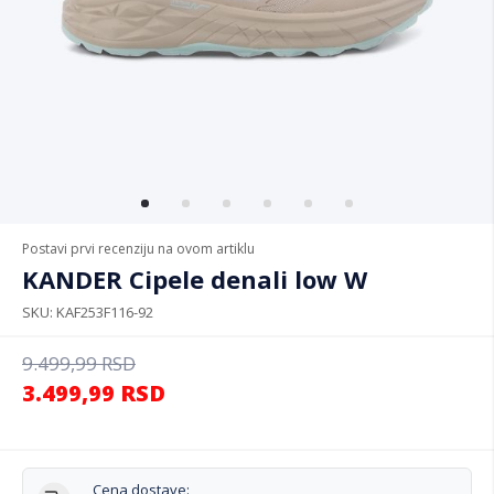
Postavi prvi recenziju na ovom artiklu
KANDER Cipele denali low W
SKU
KAF253F116-92
9.499,99
RSD
3.499,99
RSD
Cena dostave: