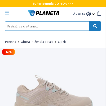
SUPer ponuda DO -60% ==>
Uloguj se
Početna
Obuća
Ženska obuća
Cipele
-63%