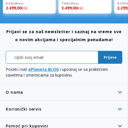
98%
94%
96%
4.610,00
7.500,00
4.579,
RSD
RSD
2.499,00
3.499,00
2.299
RSD
RSD
Prijavi se za naš newsletter i saznaj na vreme sve
o novim akcijama i specijalnim ponudama!
Prijava
Poseti i naš
ePlaneta BLOG
i upoznaj se sa praktičnim
savetima i smernicama za kupovinu.
O nama
Korisnički servis
Pomoć pri kupovini