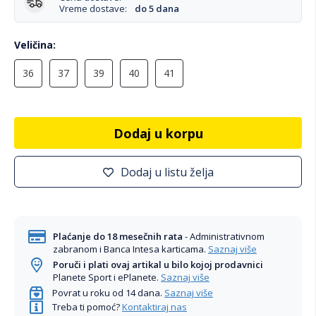
Vreme dostave:
do 5 dana
Veličina
36
37
39
40
41
Dodaj u korpu
Dodaj u listu želja
Plaćanje do 18 mesečnih rata
- Administrativnom
zabranom i Banca Intesa karticama.
Saznaj više
Poruči i plati ovaj artikal u bilo kojoj prodavnici
Planete Sport i ePlanete.
Saznaj više
Povrat u roku od 14 dana.
Saznaj više
Treba ti pomoć?
Kontaktiraj nas