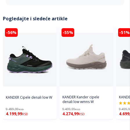
Pogledajte i sledeće artikle
-56%
-55%
-51%
KANDER
KANDER Kander cipele
KANDER Cipele denali low W
denali low wmns W
100%
9.499,99
9.499,99
9.499,
RSD
RSD
4.199,99
4.274,99
4.699
RSD
RSD