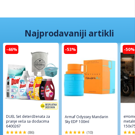
Najprodavaniji artikli
-46%
-53%
-50%
DUEL Set deterdženata za
eHome
Armaf Odyssey Mandarin
pranje veša sa dodacima
metaln
Sky EDP 100ml
6400267
150x7
(86)
(10)