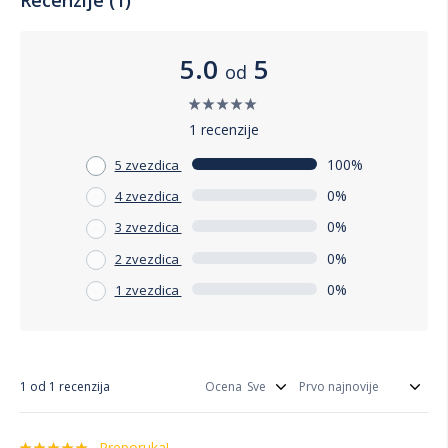
Sto: 59 x 59 x 39 cm
Bez kompromisa po pitanju kvaliteta, Keter Claire baštenski
5.0
5
od
set nudi prilagodljivu udobnost za svaki spoljašnji prostor.
Uživajte u trenucima opuštanja sa stilom i funkcionalnošću
koju ovaj set pruža.
1 recenzije
100%
5 zvezdica
0%
4 zvezdica
0%
3 zvezdica
0%
2 zvezdica
0%
1 zvezdica
1 od 1 recenzija
Ocena
Preporuka!