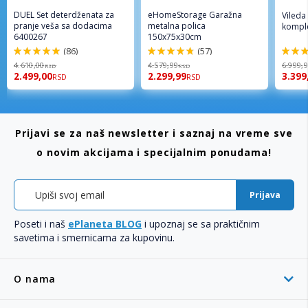
DUEL Set deterdženata za
eHomeStorage Garažna
Vileda
pranje veša sa dodacima
metalna polica
komple
6400267
150x75x30cm
(86)
(57)
98%
96%
92%
4.610,00
4.579,99
6.999,
RSD
RSD
2.499,00
2.299,99
3.399
RSD
RSD
Prijavi se za naš newsletter i saznaj na vreme sve
o novim akcijama i specijalnim ponudama!
Prijava
Poseti i naš
ePlaneta BLOG
i upoznaj se sa praktičnim
savetima i smernicama za kupovinu.
O nama