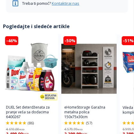
Treba ti pomoć?
Kontaktiraj nas
Pogledajte i sledeće artikle
-46%
-50%
-51%
DUEL Set deterdženata za
eHomeStorage Garažna
Vileda
pranje veša sa dodacima
metalna polica
komple
6400267
150x75x30cm
(86)
(57)
98%
96%
92%
4.610,00
4.579,99
6.999,
RSD
RSD
2.499,00
2.299,99
3.399