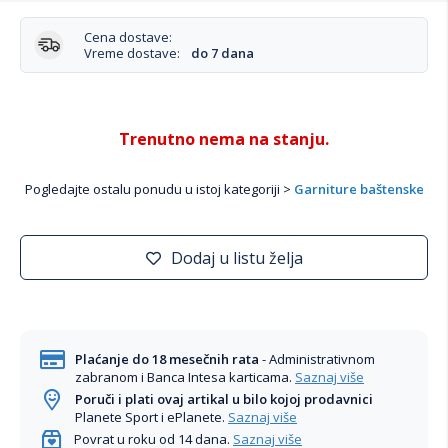
Cena dostave:
Vreme dostave:
do 7 dana
Trenutno nema na stanju.
Pogledajte ostalu ponudu u istoj kategoriji >
Garniture baštenske
Dodaj u listu želja
Plaćanje do 18 mesečnih rata
- Administrativnom
zabranom i Banca Intesa karticama.
Saznaj više
Poruči i plati ovaj artikal u bilo kojoj prodavnici
Planete Sport i ePlanete.
Saznaj više
Povrat u roku od 14 dana.
Saznaj više