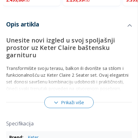
RSD
RSD
Opis artikla
Unesite novi izgled u svoj spoljašnji
prostor uz Keter Claire baštensku
garnituru
Transformišite svoju terasu, balkon ili dvorište sa stilom i
funkcionalnošću uz Keter Claire 2 Seater set. Ovaj elegantni
set donosi savršenu kombinaciju udobnosti i praktičnosti,
čineći svaki trenutak proveden na otvorenom posebnim.
Udobnost i praktičnost u jednom
Prikaži više
Uživajte u maksimalnom komforu zahvaljujući udobnim
jastucima koji dolaze sa setom. Ovi jastuci ne samo da
pružaju dodatnu udobnost, već se mogu lako odložiti u box
Specifikacija
sto kada se ne koriste. Ova funkcionalnost omogućava
Više
urednost i zaštitu jastuka od vremenskih uslova, čineći vaš
Keter