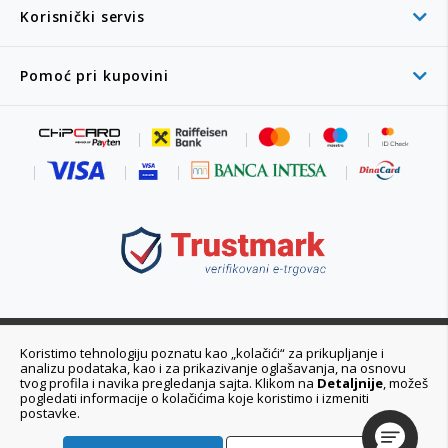
Korisnički servis
Pomoć pri kupovini
011 6355 550
Koristimo tehnologiju poznatu kao „kolačići“ za prikupljanje i
analizu podataka, kao i za prikazivanje oglašavanja, na osnovu
Ponedeljak - Petak 08:00 - 20:00h
tvog profila i navika pregledanja sajta. Klikom na
Detaljnije
, možeš
pogledati informacije o kolačićima koje koristimo i izmeniti
postavke.