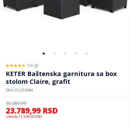
5.0
(
1
)
100%
KETER Baštenska garnitura sa box
stolom Claire, grafit
SKU
CU 253084
35.289,99
23.789,99
RSD
Ušteda
11.500,00
RSD