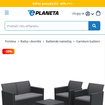
SUPer ponuda DO -60% ==>
Uloguj se
Početna
Bašta i dvorište
Baštenski nameštaj
Garniture baštenske
-33%