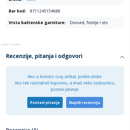
informacija
spoljašnji prostor uvek spremnim za upotrebu.
8711245154688
Kvalitetna izrada i materijali
Dvosed, fotelje i sto
Keter Claire baštenski set izrađen je od visokokvalitetne PP
plastike, što garantuje dugotrajnost i otpornost na
spoljašnje uticaje. Ovaj materijal je poznat po svojoj
izdržljivosti i lakoći održavanja, što znači da će vaš set
izgledati kao nov i nakon dugogodišnje upotrebe.
Recenzije, pitanja i odgovori
Jednostavna montaža
Sa jednostavnim „klik“ sistemom, montaža Keter Claire
garniture je brza i laka. Bez potrebe za dodatnim alatom, vaš
Ako si koristio ovaj artikal, podeli utiske.
set će biti spreman za korišćenje za samo 20 minuta. Ovo
Ako tek razmatraš kupovinu, a imaš neku nedoumicu,
čini Keter Claire idealnim izborom za sve koji žele brzo i lako
postavi pitanje.
rešenje za svoj spoljašnji prostor.
Postavi pitanje
Napiši recenziju
Dimenzije garniture
Fotelja (x2): 65 x 63 x 74 cm
Dvosed: 65 x 113 x 74 cm
Recenzije (1)