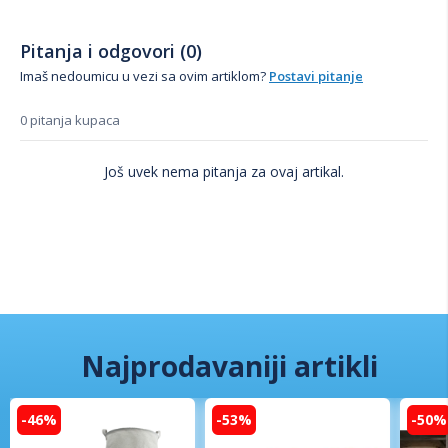
Pitanja i odgovori (0)
Imaš nedoumicu u vezi sa ovim artiklom?
Postavi pitanje
0 pitanja kupaca
Još uvek nema pitanja za ovaj artikal.
Najprodavaniji artikli
-46%
-53%
-50%