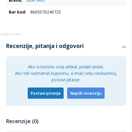
Blue Reef
informacija
Full face dizajn za prirodno disanje kroz nos i usta
8605070240725
Široko panoramsko vidno polje
Vrh disaljke koji sprečava ulazak vode
Podesive elastične trake za sigurno prijanjanje
Integrisan nosač za GoPro kameru
Recenzije, pitanja i odgovori
Kvalitetni i udobni silikonski zaptivači
Laka i jednostavna za korišćenje
Ako si koristio ovaj artikal, podeli utiske.
Dostupne veličine:
Ako tek razmatraš kupovinu, a imaš neku nedoumicu,
postavi pitanje.
XS
S/M
Postavi pitanje
Napiši recenziju
L/XL
Idealna za:
Recenzije (0)
Ronjenje na plićim dubinama