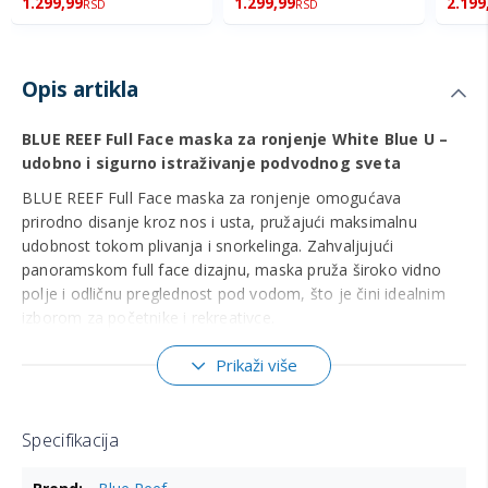
1.299,99
1.299,99
2.199
RSD
RSD
Opis artikla
BLUE REEF Full Face maska za ronjenje White Blue U –
udobno i sigurno istraživanje podvodnog sveta
BLUE REEF Full Face maska za ronjenje omogućava
prirodno disanje kroz nos i usta, pružajući maksimalnu
udobnost tokom plivanja i snorkelinga. Zahvaljujući
panoramskom full face dizajnu, maska pruža široko vidno
polje i odličnu preglednost pod vodom, što je čini idealnim
izborom za početnike i rekreativce.
Model White Blue U dolazi u atraktivnoj belo-plavoj
Prikaži više
kombinaciji i izrađen je od kvalitetnih materijala koji
obezbeđuju dobro prijanjanje i udobnost tokom dužeg
korišćenja.
Specifikacija
Glavne karakteristike:
Više