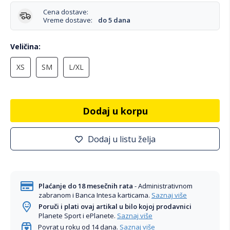
Cena dostave:
Vreme dostave:
do 5 dana
Veličina
XS
SM
L/XL
Dodaj u korpu
Dodaj u listu želja
Plaćanje do 18 mesečnih rata
- Administrativnom
zabranom i Banca Intesa karticama.
Saznaj više
Poruči i plati ovaj artikal u bilo kojoj prodavnici
Planete Sport i ePlanete.
Saznaj više
Povrat u roku od 14 dana.
Saznaj više