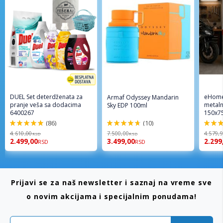
DUEL Set deterdženata za
eHome
Armaf Odyssey Mandarin
pranje veša sa dodacima
metaln
Sky EDP 100ml
6400267
150x7
(86)
(10)
98%
94%
96%
4.610,00
7.500,00
4.579,
RSD
RSD
2.499,00
3.499,00
2.299
RSD
RSD
Prijavi se za naš newsletter i saznaj na vreme sve
o novim akcijama i specijalnim ponudama!