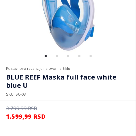
Postavi prvi recenziju na ovom artiklu
BLUE REEF Maska full face white
blue U
SKU
SC-03
3.799,99
RSD
1.599,99
RSD