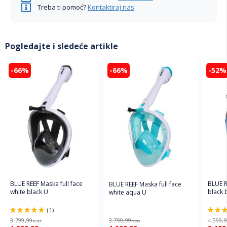
Treba ti pomoć?
Kontaktiraj nas
Pogledajte i sledeće artikle
-66%
-66%
-52%
BLUE REEF Maska full face
BLUE R
BLUE REEF Maska full face
white black U
black 
white aqua U
(1)
100%
100%
3.799,99
3.799,99
4.599,
RSD
RSD