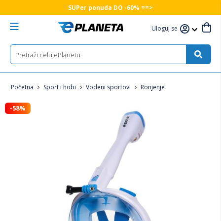
SUPer ponuda DO -60% ==>
Uloguj se
Početna
Sport i hobi
Vodeni sportovi
Ronjenje
-58%