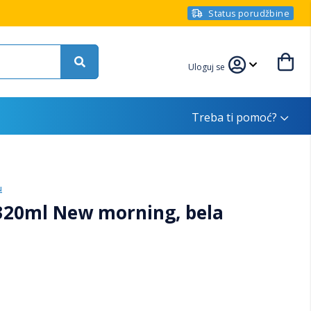
Status porudžbine
Uloguj se
Treba ti pomoć?
u
320ml New morning, bela