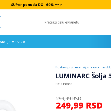
SUPer ponuda DO -60% ==>
Search
AKCIJE MESECA
Postavi prvi recenziju na ovom artikl
LUMINARC Šolja 
SKU
P8858
299,99
RSD
249,99
RSD