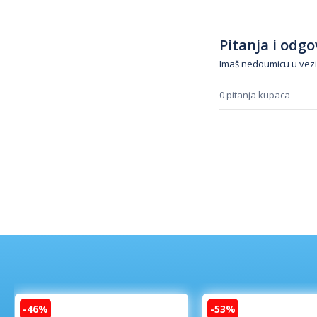
Pitanja i odgov
Imaš nedoumicu u vezi
0 pitanja kupaca
-46%
-53%