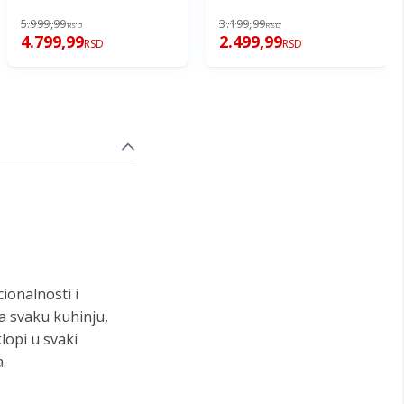
5.999,99
3.199,99
RSD
RSD
4.799,99
2.499,99
RSD
RSD
ionalnosti i
za svaku kuhinju,
klopi u svaki
.