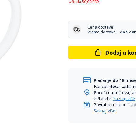
Ušteda
50,00
RSD
Cena dostave:
Vreme dostave:
do 5 da
Dodaj u ko
Plaćanje do 18 mes
Banca Intesa kartic
Poruči i plati ovaj a
ePlanete.
Saznaj više
Povrat u roku od 14 
Saznaj više