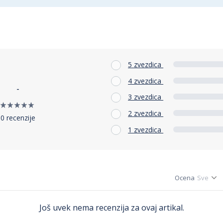
5 zvezdica
4 zvezdica
-
3 zvezdica
2 zvezdica
0 recenzije
1 zvezdica
Ocena
Još uvek nema recenzija za ovaj artikal.