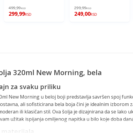
499,99
299,99
RSD
RSD
299,99
249,00
RSD
RSD
lja 320ml New Morning, bela
ajn za svaku priliku
l New Morning u beloj boji predstavlja savršen spoj funkc
ostavna, ali sofisticirana bela boja čini je idealnim izborom 
moderan ili klasičan stil. Ova šolja je dizajnirana da se lako u
 vam užitak ispijanja omiljenog napitka u bilo koje doba dana
 materijala