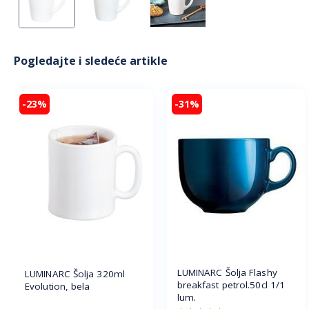
Pogledajte i sledeće artikle
-23%
-31%
LUMINARC Šolja Flashy
LUMINARC Šolja 320ml
breakfast petrol.50cl 1/1
Evolution, bela
lum.