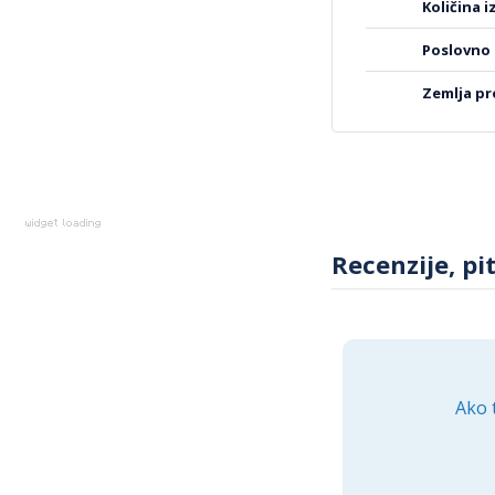
količina 
LUMINARC Šolja 320m
praktičnosti. Njen
poslovno
svake kuhinje. Uživa
u svim vašim dnevni
zemlja p
Recenzije, pi
Ako 