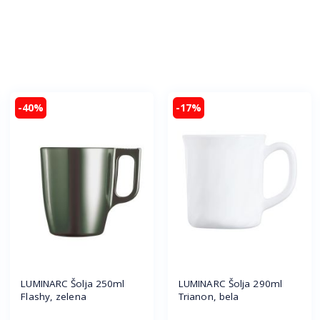
-40%
-17%
LUMINARC Šolja 250ml
LUMINARC Šolja 290ml
Flashy, zelena
Trianon, bela