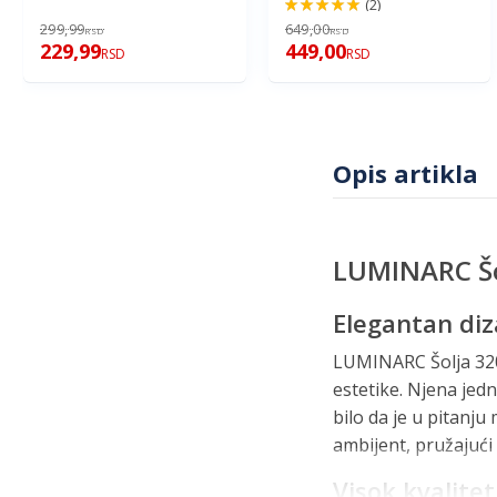
(2)
100%
299,99
649,00
RSD
RSD
229,99
449,00
RSD
RSD
Opis artikla
LUMINARC Šo
Elegantan diz
LUMINARC Šolja 320m
estetike. Njena jedn
bilo da je u pitanju 
ambijent, pružajući
Visok kvalitet