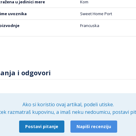
izražena u jedinici mere
Kom
l New Morning, bela, predstavlja savršen spoj elegancije, k
a univerzalna primena i jednostavno održavanje čine je ne
 ime uvoznika
Sweet Home Port
jte u svakom gutljaju omiljenog napitka uz ovu prelepu šolju
m ritualima.
roizvodnje
Francuska
tanja i odgovori
Ako si koristio ovaj artikal, podeli utiske.
tek razmatraš kupovinu, a imaš neku nedoumicu, postavi pit
Postavi pitanje
Napiši recenziju