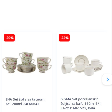
-20%
-22%
SIGMA Set porcelanskih
ENA Set šolja sa tacnom
šoljica za kafu 160ml 6/1
6/1 200ml 24EN0643
JH-ZYH160-1522, bela