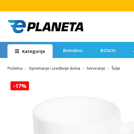
Brendovi
BOSCH
Kategorije
Početna
Opremanje i uređenje doma
Serviranje
Šolje
-17%