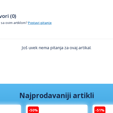
ori (0)
 sa ovim artiklom?
Postavi pitanje
Još uvek nema pitanja za ovaj artikal.
Najprodavaniji artikli
-50%
-51%