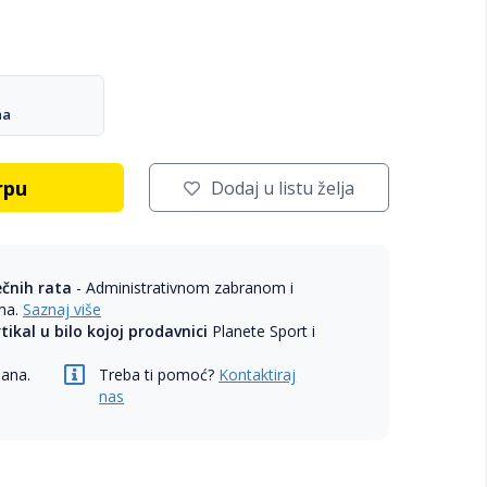
na
rpu
Dodaj u listu želja
ečnih rata
- Administrativnom zabranom i
ama.
Saznaj više
rtikal u bilo kojoj prodavnici
Planete Sport i
dana.
Treba ti pomoć?
Kontaktiraj
nas