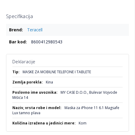
Specifikacija
Više
Teracell
informacija
8600412980543
Deklaracije
Više
MASKE ZA MOBILNE TELEFONE I TABLETE
informacija
Kina
MY CASE D.O.O., Bulevar Vojvode
Mišića 14
Maska za iPhone 11 6.1 Magsafe
Lux tamno plava
Kom