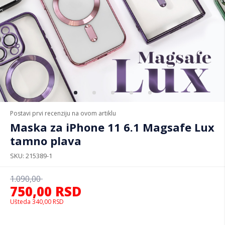
Postavi prvi recenziju na ovom artiklu
Maska za iPhone 11 6.1 Magsafe Lux
tamno plava
SKU
215389-1
1.090,00
750,00
RSD
Ušteda
340,00
RSD