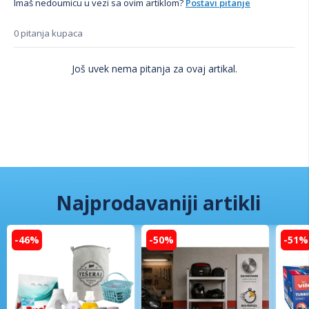
Imaš nedoumicu u vezi sa ovim artiklom?
Postavi pitanje
0 pitanja kupaca
Još uvek nema pitanja za ovaj artikal.
Najprodavaniji artikli
-46%
-50%
-51%