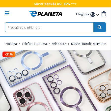
SUPer ponuda DO -60% ==>
Uloguj se
Početna
Telefoni i oprema
Selfie stick
Maske i futrole za iPhone
-31%