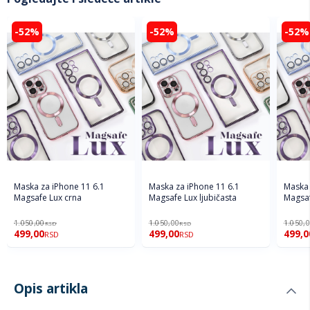
-52%
-52%
-52%
Maska za iPhone 11 6.1
Maska za iPhone 11 6.1
Maska 
Magsafe Lux crna
Magsafe Lux ljubičasta
Magsaf
1.050,00
1.050,00
1.050,
RSD
RSD
499,00
499,00
499,0
RSD
RSD
Opis artikla