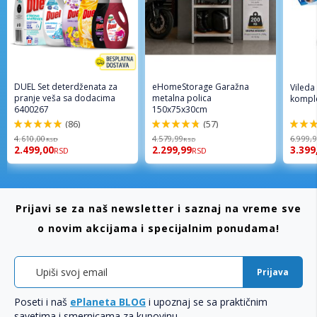
DUEL Set deterdženata za
eHomeStorage Garažna
Vileda
pranje veša sa dodacima
metalna polica
komple
6400267
150x75x30cm
(86)
(57)
98%
96%
92%
4.610,00
4.579,99
6.999,
RSD
RSD
2.499,00
2.299,99
3.399
RSD
RSD
Prijavi se za naš newsletter i saznaj na vreme sve
o novim akcijama i specijalnim ponudama!
Prijava
Poseti i naš
ePlaneta BLOG
i upoznaj se sa praktičnim
savetima i smernicama za kupovinu.