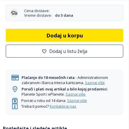
Cena dostave:
Vreme dostave:
do 5 dana
Dodaj u korpu
Dodaj u listu želja
Plaćanje do 18 mesečnih rata
- Administrativnom
zabranom i Banca Intesa karticama.
Saznaj više
Poruči i plati ovaj artikal u bilo kojoj prodavnici
Planete Sport i ePlanete.
Saznaj više
Povrat u roku od 14 dana.
Saznaj više
Treba ti pomoć?
Kontaktiraj nas
Pogledajte i sledeće artikle