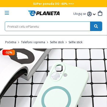
SUPer ponuda DO -60% ==>
Uloguj se
Početna
Telefoni i oprema
Selfie stick
Selfie stick
-52%