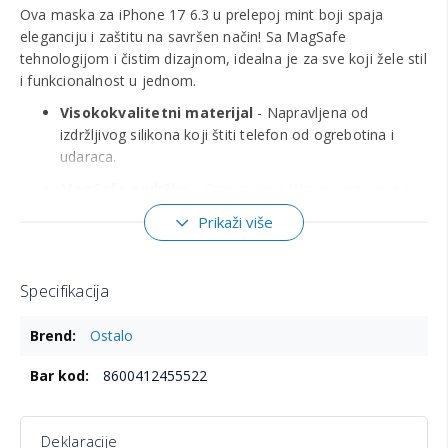
Ova maska za iPhone 17 6.3 u prelepoj mint boji spaja
eleganciju i zaštitu na savršen način! Sa MagSafe
tehnologijom i čistim dizajnom, idealna je za sve koji žele stil
i funkcionalnost u jednom.
Visokokvalitetni materijal
- Napravljena od
izdržljivog silikona koji štiti telefon od ogrebotina i
udaraca.
MagSafe podrška
- Omogućava lako povezivanje sa
MagSafe dodacima i bežičnim punjačima.
Prikaži više
Precizan dizajn
- Savršeno se uklapa uz iPhone 17
6.3, sa tačnim izrezima za dugmad i portove.
Specifikacija
Protivklizna površina
- Pruža čvrst hvat i sprečava
slučajne padove.
Više
Ostalo
informacija
Elegantna mint boja
- Dodaje svež i moderan izgled
tvom uređaju.
8600412455522
Kompatibilna isključivo sa iPhone 17 6.3.
Deklaracije