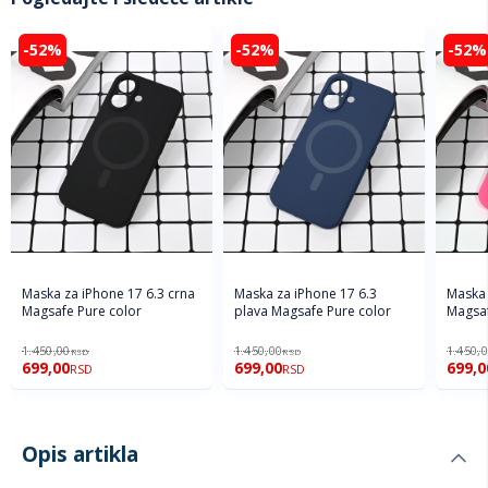
-52%
-52%
-52%
Maska za iPhone 17 6.3 crna
Maska za iPhone 17 6.3
Maska 
Magsafe Pure color
plava Magsafe Pure color
Magsaf
1.450,00
1.450,00
1.450,
RSD
RSD
699,00
699,00
699,0
RSD
RSD
Opis artikla