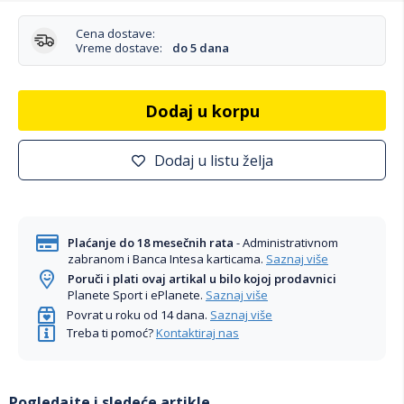
Cena dostave:
Vreme dostave:
do 5 dana
Dodaj u korpu
Dodaj u listu želja
Plaćanje do 18 mesečnih rata
- Administrativnom
zabranom i Banca Intesa karticama.
Saznaj više
Poruči i plati ovaj artikal u bilo kojoj prodavnici
Planete Sport i ePlanete.
Saznaj više
Povrat u roku od 14 dana.
Saznaj više
Treba ti pomoć?
Kontaktiraj nas
Pogledajte i sledeće artikle