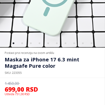
Postavi prvi recenziju na ovom artiklu
Maska za iPhone 17 6.3 mint
Magsafe Pure color
SKU
223355
1.450,00
699,00
RSD
Ušteda
751,00
RSD