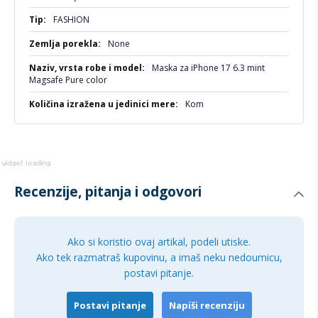
Idealna za:
Više
FASHION
Sve koji vole minimalistički stil i pastelne boje
informacija
None
Korisnike koji koriste MagSafe dodatke
Maska za iPhone 17 6.3 mint
One koji žele pouzdanu zaštitu uz dozu šarma
Magsafe Pure color
Kom
Recenzije, pitanja i odgovori
Ako si koristio ovaj artikal, podeli utiske.
Ako tek razmatraš kupovinu, a imaš neku nedoumicu,
postavi pitanje.
Postavi pitanje
Napiši recenziju