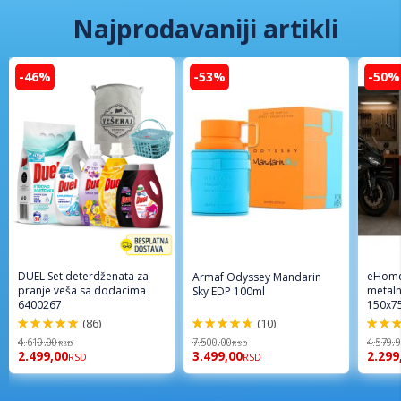
Najprodavaniji artikli
-46%
-53%
-50%
DUEL Set deterdženata za
eHome
Armaf Odyssey Mandarin
pranje veša sa dodacima
metaln
Sky EDP 100ml
6400267
150x7
(86)
(10)
98%
94%
96%
4.610,00
7.500,00
4.579,
RSD
RSD
2.499,00
3.499,00
2.299
RSD
RSD