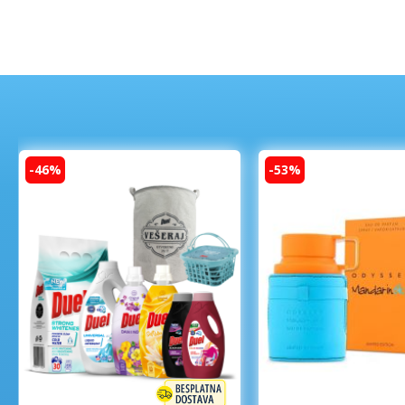
-46%
-53%