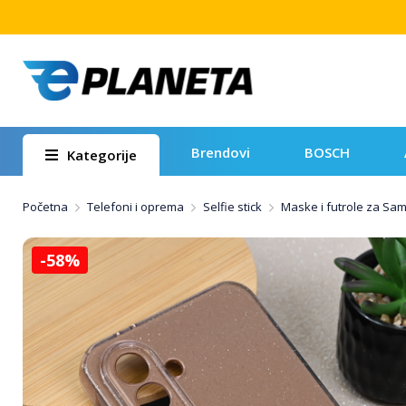
Brendovi
BOSCH
Kategorije
Početna
Telefoni i oprema
Selfie stick
Maske i futrole za Sa
-58%