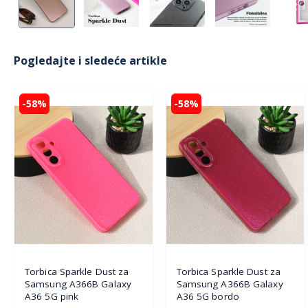
Pogledajte i sledeće artikle
-58%
-58%
Torbica Sparkle Dust za
Torbica Sparkle Dust za
Samsung A366B Galaxy
Samsung A366B Galaxy
A36 5G pink
A36 5G bordo