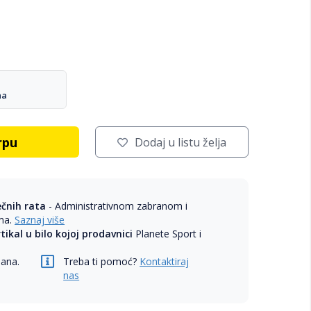
na
rpu
Dodaj u listu želja
ečnih rata
- Administrativnom zabranom i
ama.
Saznaj više
rtikal u bilo kojoj prodavnici
Planete Sport i
dana.
Treba ti pomoć?
Kontaktiraj
nas