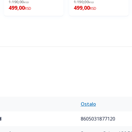
1.190,00
1.190,00
RSD
RSD
499,00
499,00
RSD
RSD
Ostalo
d
8605031877120