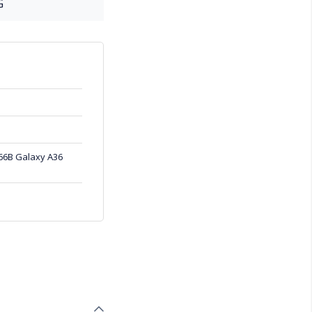
G
66B Galaxy A36