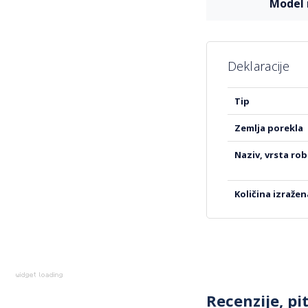
mode
Deklaracije
Više
tip
informacija
zemlja porekla
naziv, vrsta ro
količina izraže
Recenzije, pi