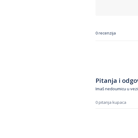
0 recenzija
Pitanja i odgov
Imaš nedoumicu u vezi
0 pitanja kupaca