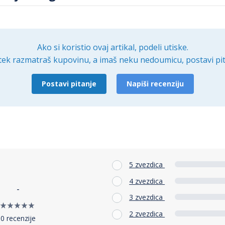
Ako si koristio ovaj artikal, podeli utiske.
tek razmatraš kupovinu, a imaš neku nedoumicu, postavi pit
Postavi pitanje
Napiši recenziju
5 zvezdica
4 zvezdica
-
3 zvezdica
2 zvezdica
0 recenzije