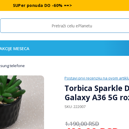
SUPer ponuda DO -60% ==>
Search
AKCIJE MESECA
msung telefone
Postavi prvi recenziju na ovom artikl
Torbica Sparkle
Galaxy A36 5G ro
SKU
222007
1.190,00
RSD