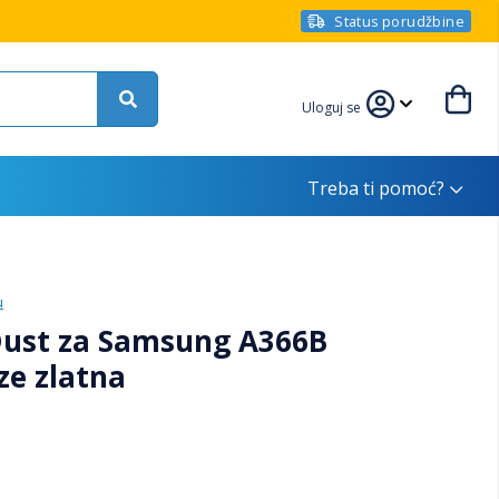
Status porudžbine
Uloguj se
Treba ti pomoć?
u
 Dust za Samsung A366B
ze zlatna