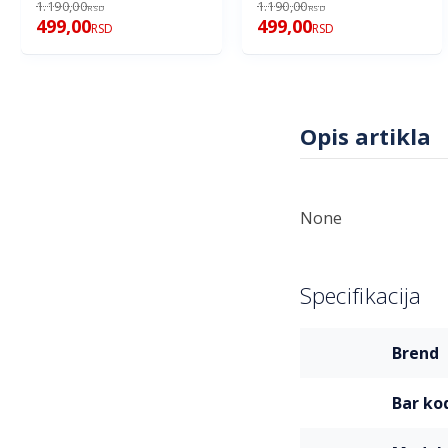
1.190,00
1.190,00
RSD
RSD
499,00
499,00
RSD
RSD
Opis artikla
None
Specifikacija
Više
brend
informacija
bar ko