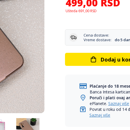
499,00
RSD
Ušteda
691,00
RSD
Cena dostave:
Vreme dostave:
do 5 da
Dodaj u ko
Plaćanje do 18 mes
Banca Intesa kartic
Poruči i plati ovaj a
ePlanete.
Saznaj više
Povrat u roku od 14 
Saznaj više