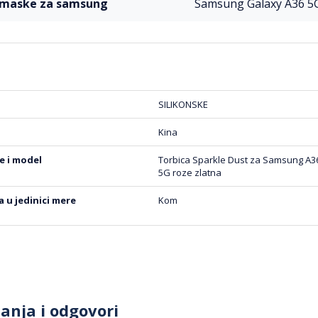
l maske za samsung
Samsung Galaxy A36 5
SILIKONSKE
Kina
be i model
Torbica Sparkle Dust za Samsung A3
5G roze zlatna
na u jedinici mere
Kom
tanja i odgovori