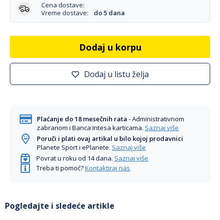
Cena dostave:
Vreme dostave:
do 5 dana
Dodaj u korpu
Dodaj u listu želja
Plaćanje do 18 mesečnih rata
- Administrativnom
zabranom i Banca Intesa karticama.
Saznaj više
Poruči i plati ovaj artikal u bilo kojoj prodavnici
Planete Sport i ePlanete.
Saznaj više
Povrat u roku od 14 dana.
Saznaj više
Treba ti pomoć?
Kontaktiraj nas
Pogledajte i sledeće artikle