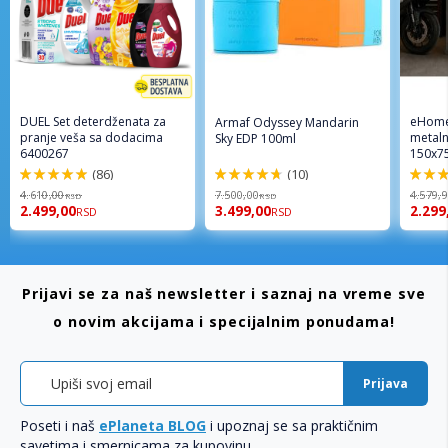
DUEL Set deterdženata za
eHome
Armaf Odyssey Mandarin
pranje veša sa dodacima
metaln
Sky EDP 100ml
6400267
150x7
(86)
(10)
98%
94%
96%
4.610,00
7.500,00
4.579,
RSD
RSD
2.499,00
3.499,00
2.299
RSD
RSD
Prijavi se za naš newsletter i saznaj na vreme sve
o novim akcijama i specijalnim ponudama!
Prijava
Poseti i naš
ePlaneta BLOG
i upoznaj se sa praktičnim
savetima i smernicama za kupovinu.