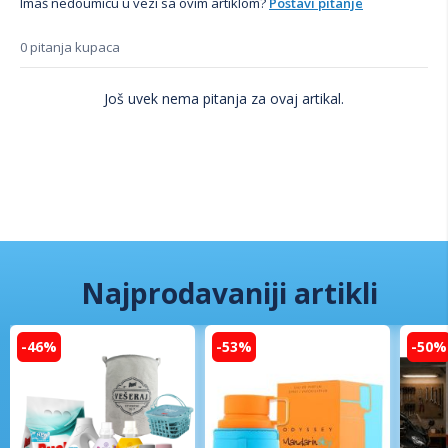
Imaš nedoumicu u vezi sa ovim artiklom?
Postavi pitanje
0 pitanja kupaca
Još uvek nema pitanja za ovaj artikal.
Najprodavaniji artikli
-46%
-53%
-50%