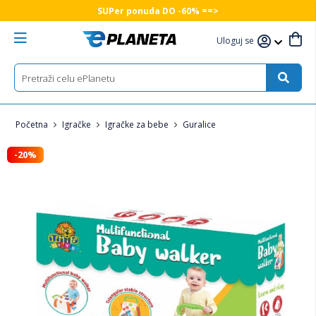
SUPer ponuda DO -60% ==>
Uloguj se
Početna
Igračke
Igračke za bebe
Guralice
-20%