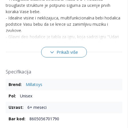
trouglaste strukture je potpuno sigurna za ucenje prvih
koraka Vase bebe.
- Idealne visine i neklizajuca, multifunkcionalna bebi hodalica
podstice Vasu bebu da se krece uz zanimljivu muziku i
zvukove.
- Glavni deo hodalice je tabla za igru, koja sadrzi igru "Udari
krticu", muzicki cekic sa svetlom, oblike za pogadjanje, slike
zivotinja i ostalo. Vasa beba naucice da prepozna zivotinje sa
Prikaži više
table dok razvija svoju inteligenciju i motoricke vestine.
- Bebi hodalica i tabla za igru podstice bebu na igru i ucenje.
Preporucljivo za uzrast: 6m+
Specifikacija
Više
Millatoys
informacija
Unisex
6+ meseci
8605056701790