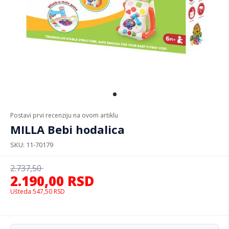
Postavi prvi recenziju na ovom artiklu
MILLA Bebi hodalica
SKU
11-70179
2.737,50
2.190,00
RSD
Ušteda
547,50
RSD