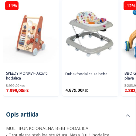
-11%
-12%
SPEEDY MONKEY- Aktiviti
BBO Gu
Dubak/hodalica za bebe
hodalica
plava
8.999,00
3.283,
RSD
4.879,00
7.999,00
2.882
RSD
RSD
Opis artikla
MULTIFUNKCIONALNA BEBI HODALICA
- Trouglasta stabilna struktura. Nasa 3 u 1 hodalica