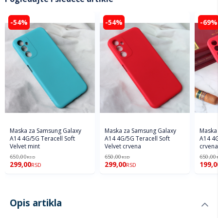
-54%
-54%
-69%
Maska za Samsung Galaxy
Maska za Samsung Galaxy
Maska 
A14 4G/5G Teracell Soft
A14 4G/5G Teracell Soft
A14 4G
Velvet mint
Velvet crvena
crvena
650,00
650,00
650,00
RSD
RSD
299,00
299,00
199,0
RSD
RSD
Opis artikla