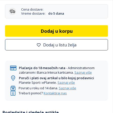
Cena dostave:
Vreme dostave:
do 5 dana
Dodaj u korpu
Dodaj u listu želja
Plaćanje do 18 mesečnih rata
- Administrativnom
zabranom i Banca Intesa karticama.
Saznaj više
Poruči i plati ovaj artikal u bilo kojoj prodavnici
Planete Sport i ePlanete.
Saznaj više
Povrat u roku od 14 dana.
Saznaj više
Treba ti pomoć?
Kontaktiraj nas
Pogledajte i sledeće artikle