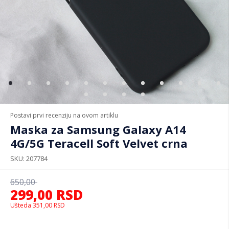
Postavi prvi recenziju na ovom artiklu
Maska za Samsung Galaxy A14
4G/5G Teracell Soft Velvet crna
SKU
207784
650,00
299,00
RSD
Ušteda
351,00
RSD