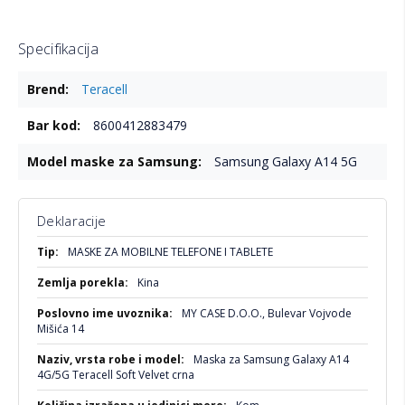
Specifikacija
Više
Teracell
informacija
8600412883479
Samsung Galaxy A14 5G
Deklaracije
Više
MASKE ZA MOBILNE TELEFONE I TABLETE
informacija
Kina
MY CASE D.O.O., Bulevar Vojvode
Mišića 14
Maska za Samsung Galaxy A14
4G/5G Teracell Soft Velvet crna