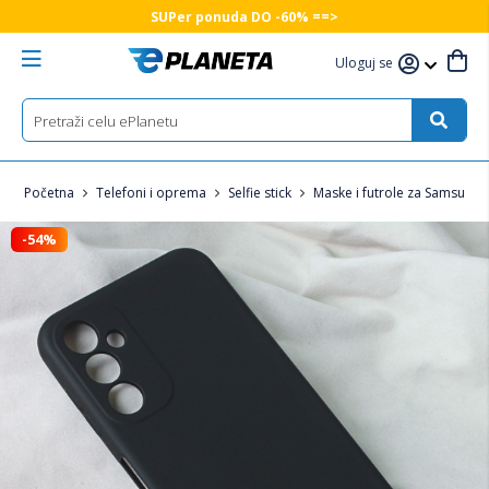
SUPer ponuda DO -60% ==>
Uloguj se
Početna
Telefoni i oprema
Selfie stick
Maske i futrole za Samsung 
-54%