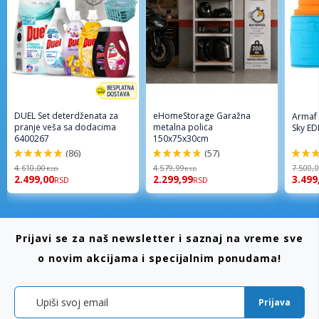
DUEL Set deterdženata za
eHomeStorage Garažna
Armaf
pranje veša sa dodacima
metalna polica
Sky ED
6400267
150x75x30cm
(86)
(57)
98%
96%
94%
4.610,00
4.579,99
7.500,
RSD
RSD
2.499,00
2.299,99
3.499
RSD
RSD
Prijavi se za naš newsletter i saznaj na vreme sve
o novim akcijama i specijalnim ponudama!
Prijava