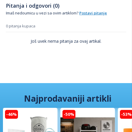
Pitanja i odgovori (0)
Imaš nedoumicu u vezi sa ovim artiklom?
Postavi pitanje
0 pitanja kupaca
Još uvek nema pitanja za ovaj artikal.
Najprodavaniji artikli
-46%
-50%
-53%