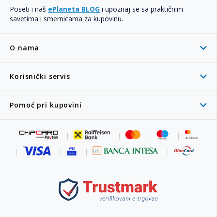
Poseti i naš
ePlaneta BLOG
i upoznaj se sa praktičnim
savetima i smernicama za kupovinu.
O nama
Korisnički servis
Pomoć pri kupovini