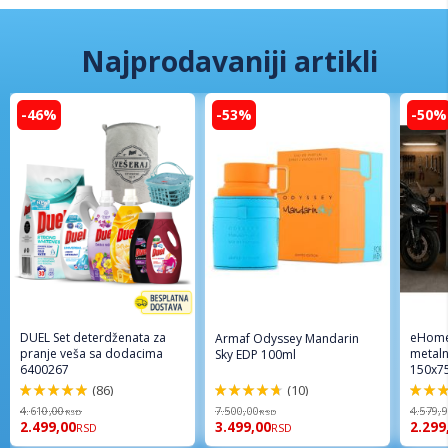
Najprodavaniji artikli
-46%
-53%
-50%
DUEL Set deterdženata za
eHome
Armaf Odyssey Mandarin
pranje veša sa dodacima
metaln
Sky EDP 100ml
6400267
150x7
(86)
(10)
98%
94%
96%
4.610,00
7.500,00
4.579,
RSD
RSD
2.499,00
3.499,00
2.299
RSD
RSD