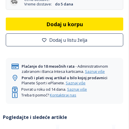
Vreme dostave:
do 5 dana
Dodaj u korpu
Dodaj u listu želja
Plaćanje do 18 mesečnih rata
- Administrativnom
zabranom i Banca Intesa karticama.
Saznaj više
Poruči i plati ovaj artikal u bilo kojoj prodavnici
Planete Sport i ePlanete.
Saznaj više
Povrat u roku od 14 dana.
Saznaj više
Treba ti pomoć?
Kontaktiraj nas
Pogledajte i sledeće artikle