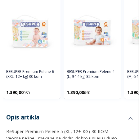
BESUPER Premium Pelene 6
BESUPER Premium Pelene 4
BESUP
(XXL, 12+ kg) 30 kom
(L, 9-14 kg) 32 kom
(M, 6-
1.390,00
1.390,00
1.390
RSD
RSD
Opis artikla
BeSuper Premium Pelene 5 (XL, 12+ KG) 30 KOM
Veoma nežne i mekane na dodir, dobro upijaju i dugo