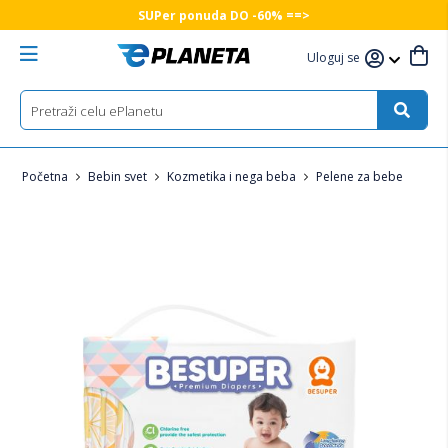
SUPer ponuda DO -60% ==>
Uloguj se
Početna
Bebin svet
Kozmetika i nega beba
Pelene za bebe