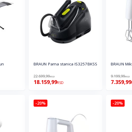
un
BRAUN Parna stanica IS3257BKSS
BRAUN Mi
22.699,99
9.199,99
RSD
RSD
18.159,99
7.359,99
RSD
-20%
-20%