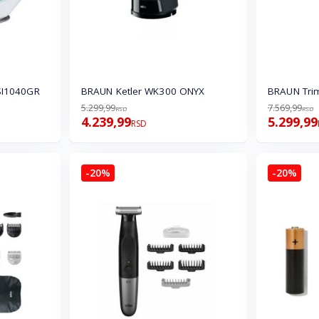
SI1040GR
BRAUN Ketler WK300 ONYX
BRAUN Tri
5.299,99
7.569,99
RSD
RSD
4.239,99
5.299,99
RSD
-20%
-20%