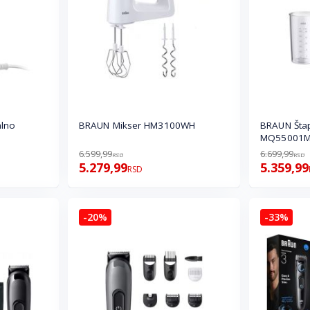
alno
BRAUN Mikser HM3100WH
BRAUN Štap
MQ55001
6.599,99
6.699,99
RSD
RSD
5.279,99
5.359,99
RSD
-20%
-33%