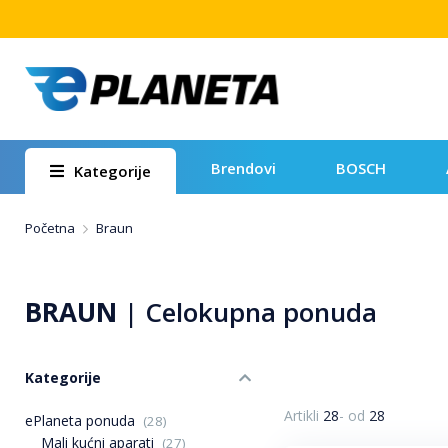
Brendovi
BOSCH
Kategorije
Početna
Braun
BRAUN
|
Celokupna ponuda
Kategorije
Artikli
28
-
od
28
ePlaneta ponuda
(28)
Mali kućni aparati
(27)