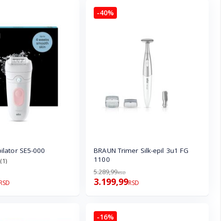
-40%
lator SE5-000
BRAUN Trimer Silk-epil 3u1 FG
1100
(1)
5.289,99
RSD
3.199,99
RSD
RSD
-16%