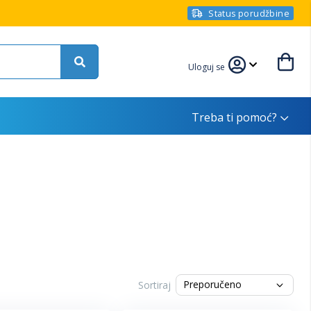
Status porudžbine
Uloguj se
Treba ti pomoć?
Sortiraj