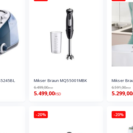
IS5245BL
Mikser Braun MQ55001MBK
Mikser Br
6.499,00
6.591,00
RSD
RSD
5.499,00
5.299,00
RSD
-20%
-20%