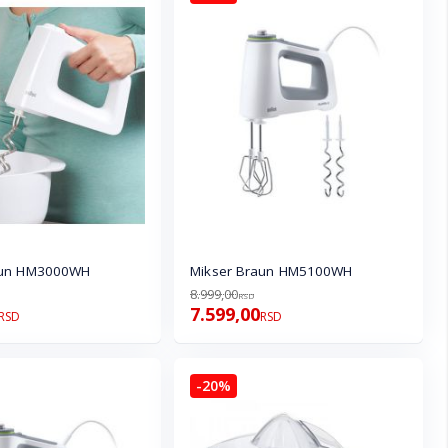
aun HM3000WH
Mikser Braun HM5100WH
8.999,00
RSD
7.599,00
RSD
RSD
-20%