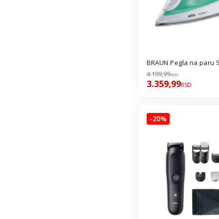
BRAUN Pegla na paru 
4.199,99
RSD
3.359,99
RSD
-20%