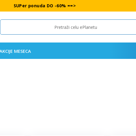
SUPer ponuda DO -60% ==>
Search
AKCIJE MESECA