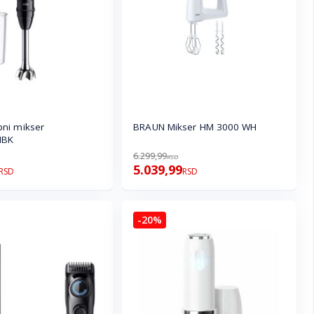
ni mikser
BRAUN Mikser HM 3000 WH
MBK
6.299,99
RSD
5.039,99
RSD
RSD
-20%