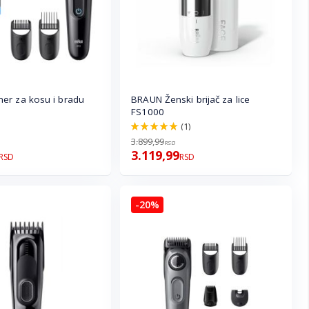
er za kosu i bradu
BRAUN Ženski brijač za lice
FS1000
(1)
100.0%
3.899,99
RSD
3.119,99
RSD
RSD
-20%