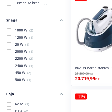
Trimeri za bradu
(3)
Snaga
1000 W
(2)
1200 W
(1)
20 W
(1)
2000 W
(1)
2200 W
(2)
2400 W
(1)
BRAUN Parna stanica 
450 W
(2)
25.899,99
RSD
20.719,99
RSD
500 W
(1)
750 W
(2)
Boja
-11%
Roze
(1)
Bela
(6)