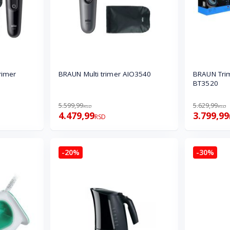
rimer
BRAUN Multi trimer AIO3540
BRAUN Trim
BT3520
5.599,99
5.629,99
RSD
RSD
4.479,99
3.799,99
RSD
-20%
-30%