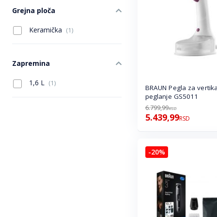
Grejna ploča
Keramička
(1)
Zapremina
1,6 L
(1)
BRAUN Pegla za vertik
peglanje GS5011
6.799,99
RSD
5.439,99
RSD
-20%