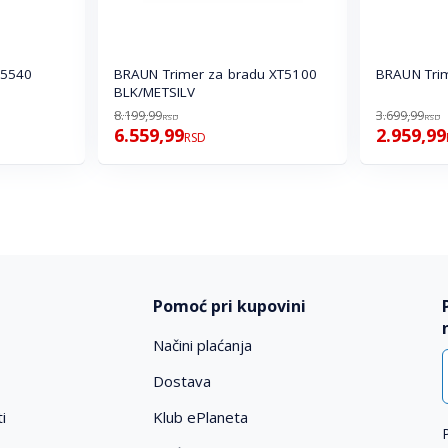
O5540
BRAUN Trimer za bradu XT5100
BRAUN Trim
BLK/METSILV
8.199,99
3.699,99
RSD
RSD
6.559,99
2.959,99
RSD
Pomoć pri kupovini
Načini plaćanja
Dostava
i
Klub ePlaneta