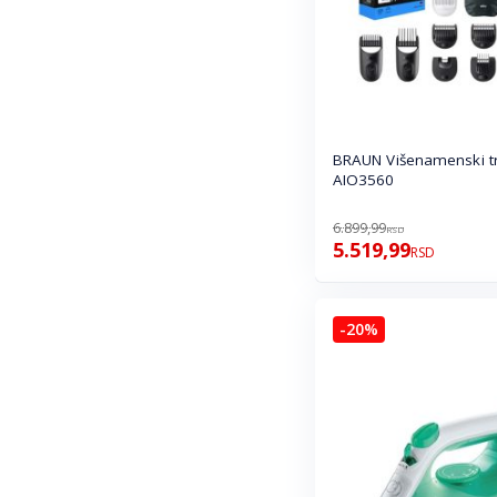
BRAUN Višenamenski t
AIO3560
6.899,99
RSD
5.519,99
RSD
-20%