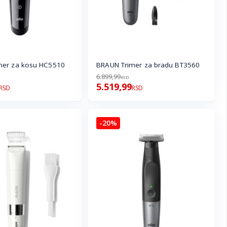
mer za kosu HC5510
BRAUN Trimer za bradu BT3560
6.899,99
RSD
5.519,99
RSD
RSD
-20%