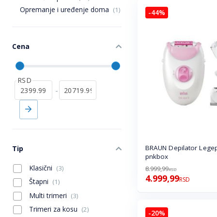
Opremanje i uređenje doma
(1)
-44%
Cena
RSD
-
BRAUN Depilator Legep
Tip
pnkbox
Klasični
(3)
8.999,99
RSD
4.999,99
RSD
Štapni
(1)
Multi trimeri
(3)
Trimeri za kosu
(2)
-20%