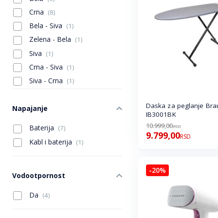
Crna
(8)
Bela - Siva
(1)
Zelena - Bela
(1)
Siva
(1)
Crna - Siva
(1)
Siva - Crna
(1)
Daska za peglanje Bra
Napajanje
IB3001BK
10.999,00
Baterija
RSD
(7)
9.799,00
RSD
Kabl i baterija
(1)
-20%
Vodootpornost
Da
(4)