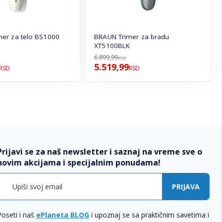
er za telo BS1000
BRAUN Trimer za bradu
XT5100BLK
6.899,99
RSD
5.519,99
RSD
RSD
Prijavi se za naš newsletter i saznaj na vreme sve o
novim akcijama i specijalnim ponudama!
PRIJAVA
Poseti i naš
ePlaneta BLOG
i upoznaj se sa praktičnim savetima i