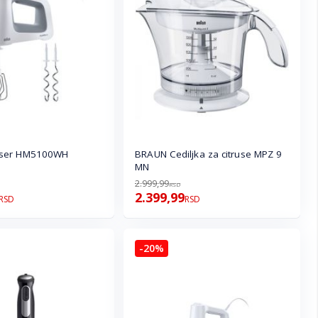
kser HM5100WH
BRAUN Cediljka za citruse MPZ 9
MN
2.999,99
RSD
2.399,99
RSD
RSD
-20%