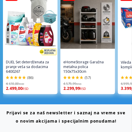
DUEL Set deterdženata za
eHomeStorage Garažna
Vileda
pranje veša sa dodacima
metalna polica
komple
6400267
150x75x30cm
(86)
(57)
98%
96%
92%
4.610,00
4.579,99
6.999,
RSD
RSD
2.499,00
2.299,99
3.399
RSD
RSD
Prijavi se za naš newsletter i saznaj na vreme sve
o novim akcijama i specijalnim ponudama!