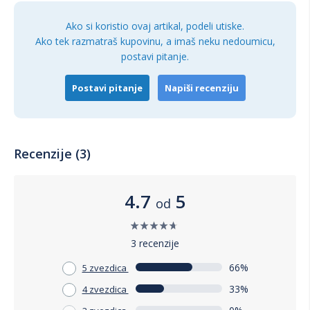
Ako si koristio ovaj artikal, podeli utiske.
Ako tek razmatraš kupovinu, a imaš neku nedoumicu,
postavi pitanje.
Postavi pitanje
Napiši recenziju
Recenzije (3)
4.7
5
od
3 recenzije
66%
5 zvezdica
33%
4 zvezdica