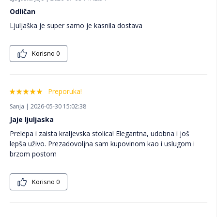
Odličan
Ljuljaška je super samo je kasnila dostava
Korisno
0
Preporuka!
Sanja | 2026-05-30 15:02:38
Jaje ljuljaska
Prelepa i zaista kraljevska stolica! Elegantna, udobna i još
lepša uživo. Prezadovoljna sam kupovinom kao i uslugom i
brzom postom
Korisno
0