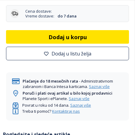
Cena dostave:
Vreme dostave:
do 7 dana
Dodaj u korpu
Dodaj u listu želja
Plaćanje do 18 mesečnih rata
- Administrativnom
zabranom i Banca Intesa karticama.
Saznaj više
Poruči i plati ovaj artikal u bilo kojoj prodavnici
Planete Sport i ePlanete.
Saznaj više
Povrat u roku od 14 dana.
Saznaj više
Treba ti pomoć?
Kontaktiraj nas
Pogledajte i sledeće artikle