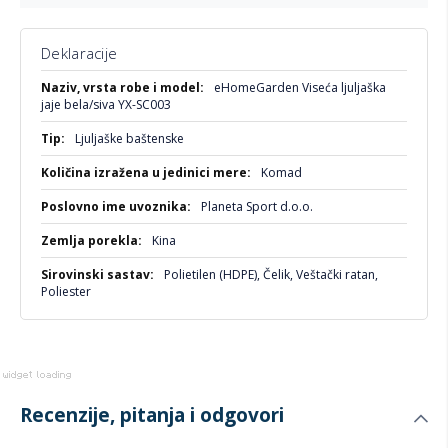
Jastuk:
100% poliester, bela/bež, mekan i udoban
Dizajn:
Elegantnog i savremenog izgleda
Deklaracije
Nosivost:
Do 120 kg
Više
eHomeGarden Viseća ljuljaška
informacija
Baza:
Stabilna čelična osnova
jaje bela/siva YX-SC003
Ljuljaške baštenske
Komad
Planeta Sport d.o.o.
Kina
Polietilen (HDPE), Čelik, Veštački ratan,
Poliester
Recenzije, pitanja i odgovori