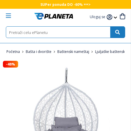
SUPer ponuda DO -60% ==>
Uloguj se
Početna
Bašta i dvorište
Baštenski nameštaj
Ljuljaške baštenske
-48%