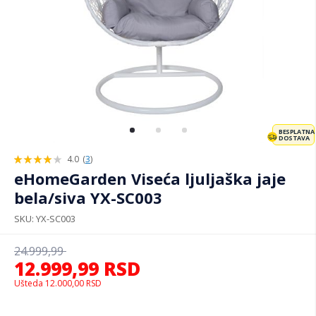
BESPLATNA
DOSTAVA
4.0
(
3
)
80%
eHomeGarden Viseća ljuljaška jaje
bela/siva YX-SC003
SKU
YX-SC003
24.999,99
12.999,99
RSD
Ušteda
12.000,00
RSD