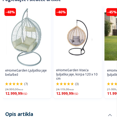
-48%
-46%
-45%
eHomeGarden Viseća
eHomeGarden Ljuljaška jaje
eHome
ljuljaška jaje, korpa 120 x 10
bela/bež
ljuljaš
cm
(7)
(3)
100%
100%
94%
24.999,99
24.119,99
21.999
RSD
RSD
12.999,99
12.999,99
11.99
RSD
RSD
Opis artikla