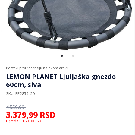
Postavi prvi recenziju na ovom artiklu
LEMON PLANET Ljuljaška gnezdo
60cm, siva
SKU
EP2859450
4.559,99
3.379,99
RSD
Ušteda
1.180,00
RSD