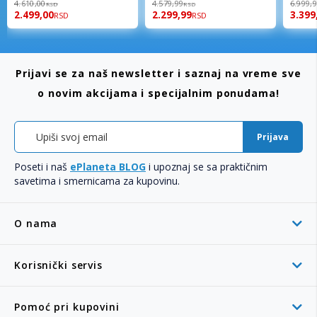
4.610,00
4.579,99
6.999,
RSD
RSD
2.499,00
2.299,99
3.399
RSD
RSD
Prijavi se za naš newsletter i saznaj na vreme sve
o novim akcijama i specijalnim ponudama!
Prijava
Poseti i naš
ePlaneta BLOG
i upoznaj se sa praktičnim
savetima i smernicama za kupovinu.
O nama
Korisnički servis
Pomoć pri kupovini