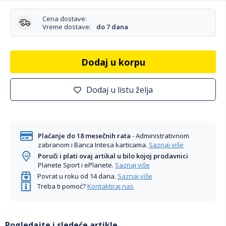
Cena dostave:
Vreme dostave:
do 7 dana
Dodaj u korpu
Dodaj u listu želja
Plaćanje do 18 mesečnih rata
- Administrativnom
zabranom i Banca Intesa karticama.
Saznaj više
Poruči i plati ovaj artikal u bilo kojoj prodavnici
Planete Sport i ePlanete.
Saznaj više
Povrat u roku od 14 dana.
Saznaj više
Treba ti pomoć?
Kontaktiraj nas
Pogledajte i sledeće artikle