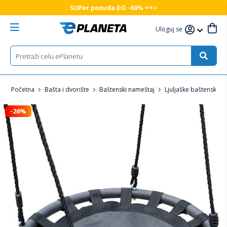
SUPer ponuda DO -60% ==>
Uloguj se
Početna
Bašta i dvorište
Baštenski nameštaj
Ljuljaške baštenske
-26%