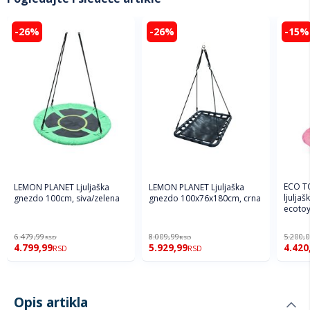
-26%
-26%
-15%
ECO T
LEMON PLANET Ljuljaška
LEMON PLANET Ljuljaška
ljuljaš
gnezdo 100cm, siva/zelena
gnezdo 100x76x180cm, crna
ecoto
6.479,99
8.009,99
5.200,
RSD
RSD
4.799,99
5.929,99
4.420
RSD
RSD
Opis artikla