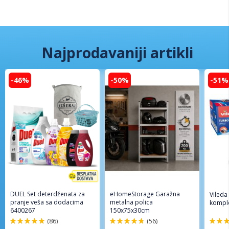
Najprodavaniji artikli
-46%
-50%
-51%
DUEL Set deterdženata za
eHomeStorage Garažna
Vileda
pranje veša sa dodacima
metalna polica
komple
6400267
150x75x30cm
(86)
(56)
98%
96%
92%