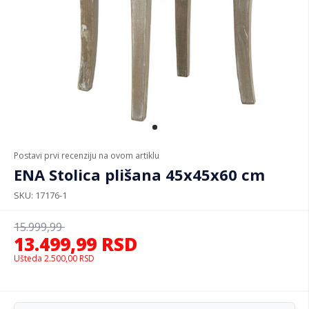
Postavi prvi recenziju na ovom artiklu
ENA Stolica plišana 45x45x60 cm
SKU
17176-1
15.999,99
13.499,99
RSD
Ušteda
2.500,00
RSD