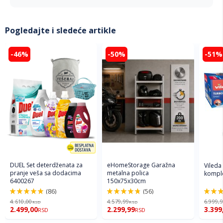
Pogledajte i sledeće artikle
-46%
-50%
-51%
DUEL Set deterdženata za
eHomeStorage Garažna
Vileda
pranje veša sa dodacima
metalna polica
komple
6400267
150x75x30cm
(86)
(56)
98%
96%
92%
4.610,00
4.579,99
6.999,
RSD
RSD
2.499,00
2.299,99
3.399
RSD
RSD