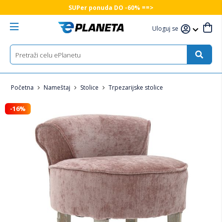
SUPer ponuda DO -60% ==>
Uloguj se
Početna
Nameštaj
Stolice
Trpezarijske stolice
-16%