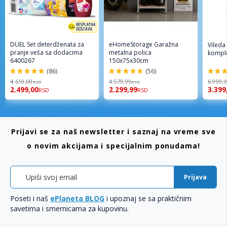
DUEL Set deterdženata za
eHomeStorage Garažna
Vileda
pranje veša sa dodacima
metalna polica
komple
6400267
150x75x30cm
(86)
(56)
98%
96%
92%
4.610,00
4.579,99
6.999,
RSD
RSD
2.499,00
2.299,99
3.399
RSD
RSD
Prijavi se za naš newsletter i saznaj na vreme sve
o novim akcijama i specijalnim ponudama!
Prijava
Poseti i naš
ePlaneta BLOG
i upoznaj se sa praktičnim
savetima i smernicama za kupovinu.