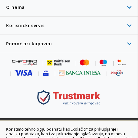
O nama
Korisnički servis
Pomoć pri kupovini
011 6355 550
Koristimo tehnologiju poznatu kao „kolačići“ za prikupljanje i
analizu podataka, kao i za prikazivanje oglašavanja, na osnovu
Ponedeljak - Petak 08:00 - 20:00h