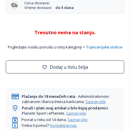
Cena dostave:
Vreme dostave:
do 5 dana
Trenutno nema na stanju.
Pogledajte ostalu ponudu u istoj kategoriji >
Trpezarijske stolice
Dodaj u listu želja
Plaćanje do 18 mesečnih rata
- Administrativnom
zabranom i Banca Intesa karticama.
Saznaj više
Poruči i plati ovaj artikal u bilo kojoj prodavnici
Planete Sport i ePlanete.
Saznaj više
Povrat u roku od 14 dana.
Saznaj više
Treba ti pomoć?
Kontaktiraj nas