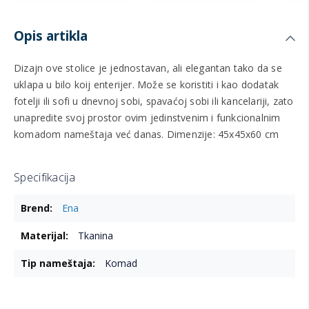
Opis artikla
Dizajn ove stolice je jednostavan, ali elegantan tako da se
uklapa u bilo koij enterijer. Može se koristiti i kao dodatak
fotelji ili sofi u dnevnoj sobi, spavaćoj sobi ili kancelariji, zato
unapredite svoj prostor ovim jedinstvenim i funkcionalnim
komadom nameštaja već danas. Dimenzije: 45x45x60 cm
Specifikacija
Više
Ena
informacija
Tkanina
Komad