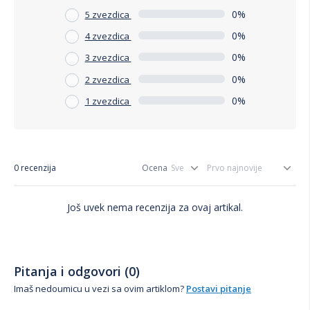
0%
5 zvezdica
0%
4 zvezdica
0%
3 zvezdica
0%
2 zvezdica
0%
1 zvezdica
0 recenzija
Ocena
Još uvek nema recenzija za ovaj artikal.
Pitanja i odgovori (0)
Imaš nedoumicu u vezi sa ovim artiklom?
Postavi pitanje