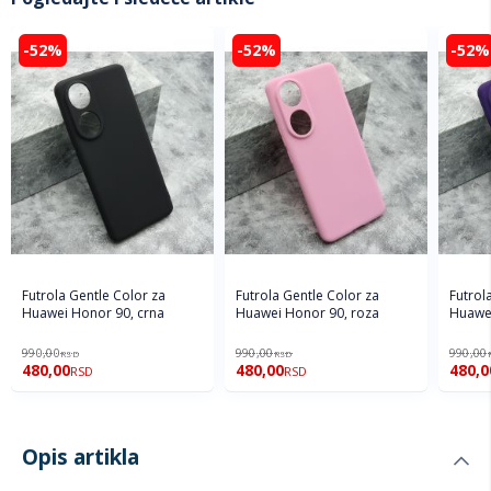
-52%
-52%
-52%
Futrola Gentle Color za
Futrola Gentle Color za
Futrol
Huawei Honor 90, crna
Huawei Honor 90, roza
Huawei
990,00
990,00
990,00
RSD
RSD
480,00
480,00
480,0
RSD
RSD
Opis artikla