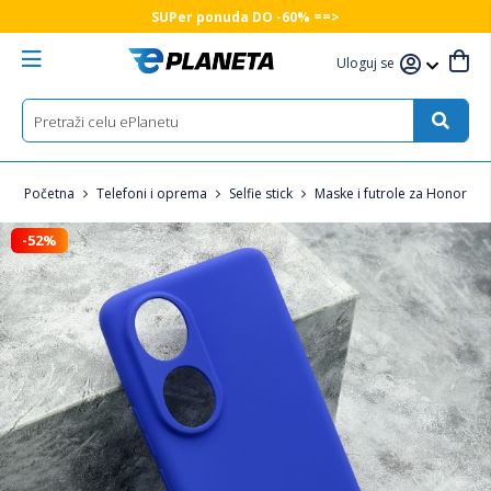
SUPer ponuda DO -60% ==>
Uloguj se
Početna
Telefoni i oprema
Selfie stick
Maske i futrole za Honor tel
-52%