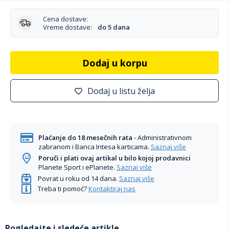
Cena dostave:
Vreme dostave:
do 5 dana
Dodaj u korpu
Dodaj u listu želja
Plaćanje do 18 mesečnih rata
- Administrativnom
zabranom i Banca Intesa karticama.
Saznaj više
Poruči i plati ovaj artikal u bilo kojoj prodavnici
Planete Sport i ePlanete.
Saznaj više
Povrat u roku od 14 dana.
Saznaj više
Treba ti pomoć?
Kontaktiraj nas
Pogledajte i sledeće artikle