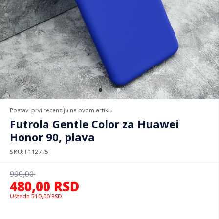
Postavi prvi recenziju na ovom artiklu
Futrola Gentle Color za Huawei
Honor 90, plava
SKU
F112775
990,00
480,00
RSD
Ušteda
510,00
RSD