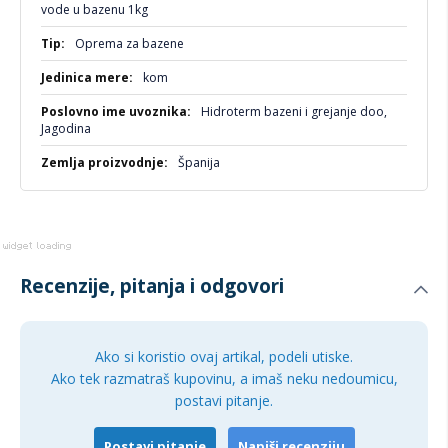
informacija
vode u bazenu 1kg
Oprema za bazene
kom
Hidroterm bazeni i grejanje doo,
Jagodina
Španija
Recenzije, pitanja i odgovori
Ako si koristio ovaj artikal, podeli utiske.
Ako tek razmatraš kupovinu, a imaš neku nedoumicu,
postavi pitanje.
Postavi pitanje
Napiši recenziju