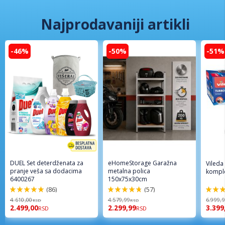
Najprodavaniji artikli
-46%
-50%
-51%
DUEL Set deterdženata za
eHomeStorage Garažna
Vileda
pranje veša sa dodacima
metalna polica
komple
6400267
150x75x30cm
(86)
(57)
98%
96%
92%
4.610,00
4.579,99
6.999,
RSD
RSD
2.499,00
2.299,99
3.399
RSD
RSD