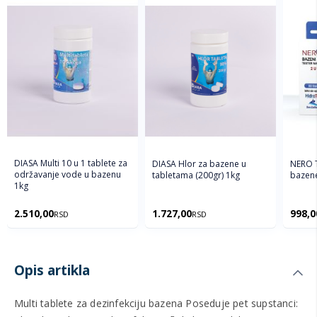
DIASA Multi 10 u 1 tablete za
DIASA Hlor za bazene u
NERO T
održavanje vode u bazenu
tabletama (200gr) 1kg
bazene
1kg
2.510,00
1.727,00
998,0
RSD
RSD
Opis artikla
Multi tablete za dezinfekciju bazena Poseduje pet supstanci: