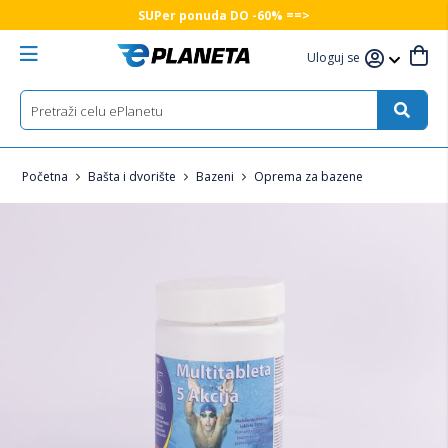
SUPer ponuda DO -60% ==>
Uloguj se
Početna
Bašta i dvorište
Bazeni
Oprema za bazene