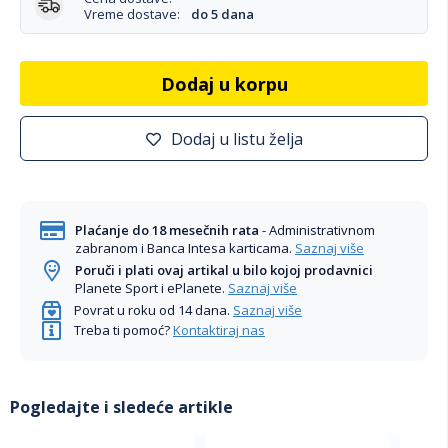
Vreme dostave:
do 5 dana
Dodaj u korpu
Dodaj u listu želja
Plaćanje do 18 mesečnih rata
- Administrativnom
zabranom i Banca Intesa karticama.
Saznaj više
Poruči i plati ovaj artikal u bilo kojoj prodavnici
Planete Sport i ePlanete.
Saznaj više
Povrat u roku od 14 dana.
Saznaj više
Treba ti pomoć?
Kontaktiraj nas
Pogledajte i sledeće artikle