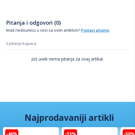
Bazen sa metalnim okvirom
Filter pumpa #26604 (protok 2 006 l/h)
Pitanja i odgovori (0)
Imaš nedoumicu u vezi sa ovim artiklom?
Postavi pitanje
Rectangular Frame bazen 450x220x84 cm nudi odličan
balans između cene, kvaliteta i funkcionalnosti, čineći ga
0 pitanja kupaca
idealnim izborom za bezbrižno letnje uživanje u sopstvenom
dvorištu.
Još uvek nema pitanja za ovaj artikal.
Najprodavaniji artikli
-46%
-53%
-50%