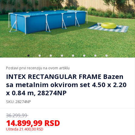
Postavi prvi recenziju na ovom artiklu
INTEX RECTANGULAR FRAME Bazen
sa metalnim okvirom set 4.50 x 2.20
x 0.84 m, 28274NP
SKU
28274NP
36.299,99
14.899,99
RSD
Ušteda
21.400,00
RSD