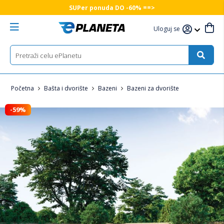
SUPer ponuda DO -60% ==>
Uloguj se
Početna
Bašta i dvorište
Bazeni
Bazeni za dvorište
-59%