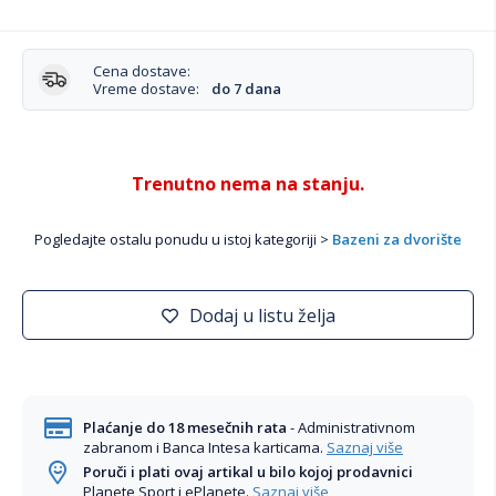
Cena dostave:
Vreme dostave:
do 7 dana
Trenutno nema na stanju.
Pogledajte ostalu ponudu u istoj kategoriji >
Bazeni za dvorište
Dodaj u listu želja
Plaćanje do 18 mesečnih rata
- Administrativnom
zabranom i Banca Intesa karticama.
Saznaj više
Poruči i plati ovaj artikal u bilo kojoj prodavnici
Planete Sport i ePlanete.
Saznaj više