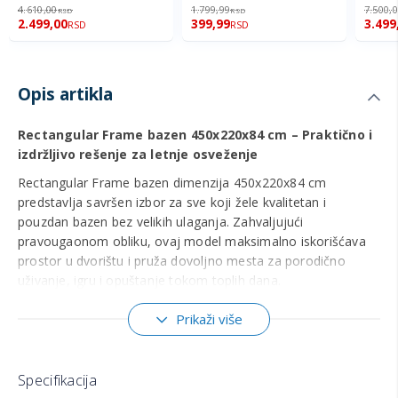
98%
96%
94%
4.610,00
1.799,99
7.500,
RSD
RSD
2.499,00
399,99
3.499
RSD
RSD
Opis artikla
Rectangular Frame bazen 450x220x84 cm – Praktično i
izdržljivo rešenje za letnje osveženje
Rectangular Frame bazen dimenzija 450x220x84 cm
predstavlja savršen izbor za sve koji žele kvalitetan i
pouzdan bazen bez velikih ulaganja. Zahvaljujući
pravougaonom obliku, ovaj model maksimalno iskorišćava
prostor u dvorištu i pruža dovoljno mesta za porodično
uživanje, igru i opuštanje tokom toplih dana.
Izdržljiva konstrukcija i kvalitetni materijali
Prikaži više
Ovaj INTEX bazen opremljen je čvrstim čeličnim stubovima
koji su posebno premazani kako bi bili otporni na rđu i
koroziju. Konstrukcija obezbeđuje stabilnost i sigurnost
Specifikacija
tokom korišćenja, čak i pri većem opterećenju.