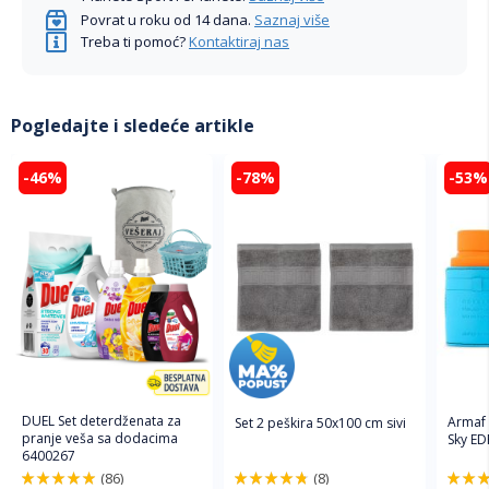
Povrat u roku od 14 dana.
Saznaj više
Treba ti pomoć?
Kontaktiraj nas
Pogledajte i sledeće artikle
-46%
-78%
-53%
DUEL Set deterdženata za
Armaf
Set 2 peškira 50x100 cm sivi
pranje veša sa dodacima
Sky ED
6400267
(86)
(8)