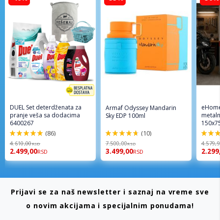
DUEL Set deterdženata za
eHome
Armaf Odyssey Mandarin
pranje veša sa dodacima
metaln
Sky EDP 100ml
6400267
150x7
(86)
(10)
98%
94%
96%
4.610,00
7.500,00
4.579,
RSD
RSD
2.499,00
3.499,00
2.299
RSD
RSD
Prijavi se za naš newsletter i saznaj na vreme sve
o novim akcijama i specijalnim ponudama!