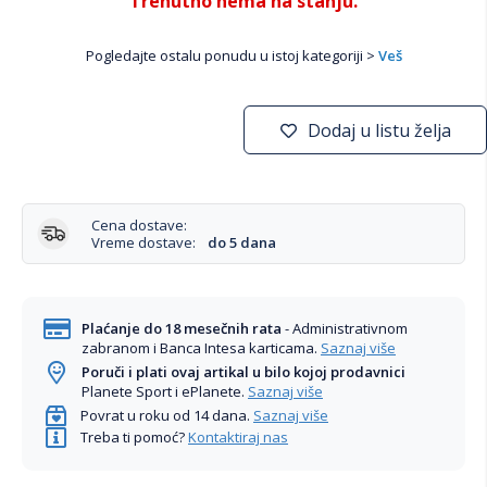
Trenutno nema na stanju.
Pogledajte ostalu ponudu u istoj kategoriji >
Veš
Dodaj u listu želja
Cena dostave:
Vreme dostave:
do 5 dana
Plaćanje do 18 mesečnih rata
- Administrativnom
zabranom i Banca Intesa karticama.
Saznaj više
Poruči i plati ovaj artikal u bilo kojoj prodavnici
Planete Sport i ePlanete.
Saznaj više
Povrat u roku od 14 dana.
Saznaj više
Treba ti pomoć?
Kontaktiraj nas