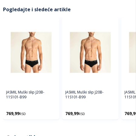
Pogledajte i sledeće artikle
JASMIL Muški slip J20B-
JASMIL Muški slip J20B-
JASMIL 
11S101-B99
11S101-B99
11S10
769,99
769,99
769,9
RSD
RSD