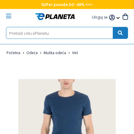
SUPer ponuda DO -60% ==>
Uloguj se
Početna
Odeća
Muška odeća
Veš