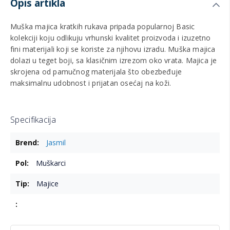
Opis artikla
Muška majica kratkih rukava pripada popularnoj Basic
kolekciji koju odlikuju vrhunski kvalitet proizvoda i izuzetno
fini materijali koji se koriste za njihovu izradu. Muška majica
dolazi u teget boji, sa klasičnim izrezom oko vrata. Majica je
skrojena od pamučnog materijala što obezbeđuje
maksimalnu udobnost i prijatan osećaj na koži.
Specifikacija
Više
Jasmil
informacija
Muškarci
Majice