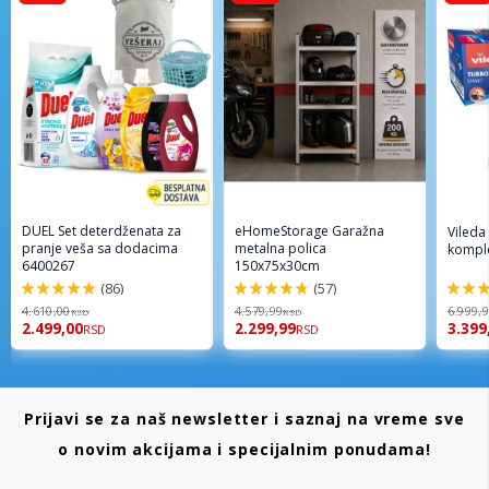
DUEL Set deterdženata za
eHomeStorage Garažna
Vileda
pranje veša sa dodacima
metalna polica
komple
6400267
150x75x30cm
(86)
(57)
98%
96%
92%
4.610,00
4.579,99
6.999,
RSD
RSD
2.499,00
2.299,99
3.399
RSD
RSD
Prijavi se za naš newsletter i saznaj na vreme sve
o novim akcijama i specijalnim ponudama!