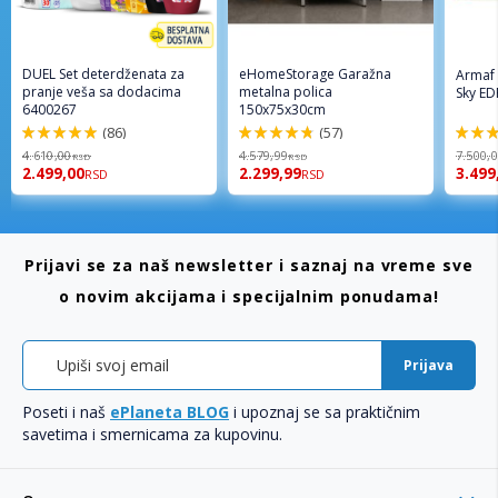
DUEL Set deterdženata za
eHomeStorage Garažna
Armaf
pranje veša sa dodacima
metalna polica
Sky ED
6400267
150x75x30cm
(86)
(57)
98%
96%
94%
4.610,00
4.579,99
7.500,
RSD
RSD
2.499,00
2.299,99
3.499
RSD
RSD
Prijavi se za naš newsletter i saznaj na vreme sve
o novim akcijama i specijalnim ponudama!
Prijava
Poseti i naš
ePlaneta BLOG
i upoznaj se sa praktičnim
savetima i smernicama za kupovinu.