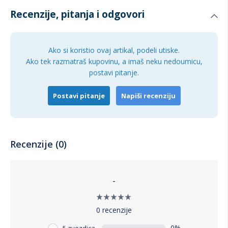
Recenzije, pitanja i odgovori
Ako si koristio ovaj artikal, podeli utiske.
Ako tek razmatraš kupovinu, a imaš neku nedoumicu,
postavi pitanje.
Postavi pitanje
Napiši recenziju
Recenzije (0)
-
0 recenzije
0%
5 zvezdica