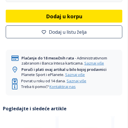
Dodaj u korpu
Dodaj u listu želja
Plaćanje do 18 mesečnih rata
- Administrativnom
zabranom i Banca Intesa karticama.
Saznaj više
Poruči i plati ovaj artikal u bilo kojoj prodavnici
Planete Sport i ePlanete.
Saznaj više
Povrat u roku od 14 dana.
Saznaj više
Treba ti pomoć?
Kontaktiraj nas
Pogledajte i sledeće artikle