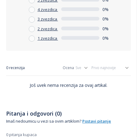
0%
4 zvezdica
0%
3 zvezdica
0%
2 zvezdica
0%
1 zvezdica
0 recenzija
Ocena
Još uvek nema recenzija za ovaj artikal.
Pitanja i odgovori (0)
Imaš nedoumicu u vezi sa ovim artiklom?
Postavi pitanje
0 pitanja kupaca