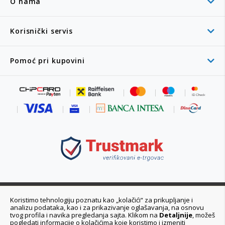
O nama
Korisnički servis
Pomoć pri kupovini
011 6355 550
Koristimo tehnologiju poznatu kao „kolačići“ za prikupljanje i
analizu podataka, kao i za prikazivanje oglašavanja, na osnovu
Ponedeljak - Petak 08:00 - 20:00h
tvog profila i navika pregledanja sajta. Klikom na
Detaljnije
, možeš
pogledati informacije o kolačićima koje koristimo i izmeniti