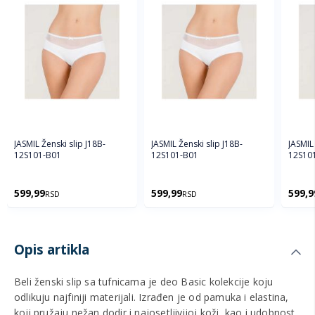
JASMIL Ženski slip J18B-
JASMIL Ženski slip J18B-
JASMIL 
12S101-B01
12S101-B01
12S10
599,99
599,99
599,9
RSD
RSD
Opis artikla
Beli ženski slip sa tufnicama je deo Basic kolekcije koju
odlikuju najfiniji materijali. Izrađen je od pamuka i elastina,
koji pružaju nežan dodir i najosetljivijoj koži, kao i udobnost