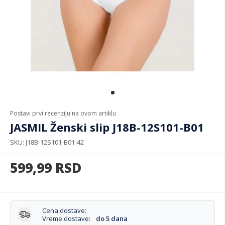
Postavi prvi recenziju na ovom artiklu
JASMIL Ženski slip J18B-12S101-B01
SKU
J18B-12S101-B01-42
599,99
RSD
Cena dostave:
Vreme dostave:
do 5 dana