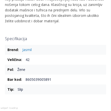
nošenja tokom celog dana. Klasičnog su kroja, uz zanimljiv
dodatak mašnice i tufnica na prednjem delu. Vrlo su
postojanog kvaliteta, što ih čini idealnim izborom ukoliko
želite udobnost i dobar materijal.
Specifikacija
Više
Jasmil
informacija
42
Žene
8605039005891
Slip