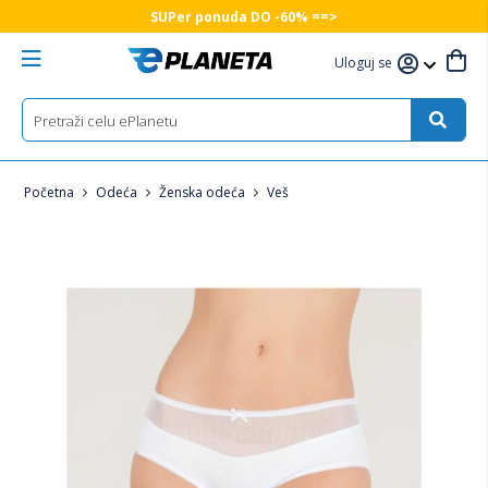
SUPer ponuda DO -60% ==>
Uloguj se
Početna
Odeća
Ženska odeća
Veš