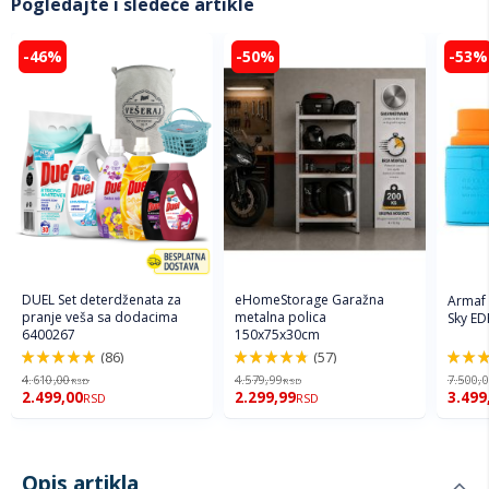
Pogledajte i sledeće artikle
-46%
-50%
-53%
DUEL Set deterdženata za
eHomeStorage Garažna
Armaf
pranje veša sa dodacima
metalna polica
Sky ED
6400267
150x75x30cm
(86)
(57)
98%
96%
94%
4.610,00
4.579,99
7.500,
RSD
RSD
2.499,00
2.299,99
3.499
RSD
RSD
Opis artikla