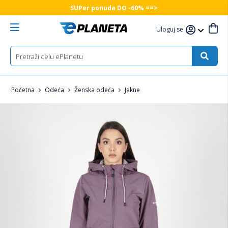
SUPer ponuda DO -60% ==>
Uloguj se
Početna
Odeća
Ženska odeća
Jakne