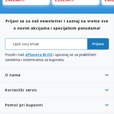
2.499,00
2.299,99
3.499
RSD
RSD
Prijavi se za naš newsletter i saznaj na vreme sve
o novim akcijama i specijalnim ponudama!
Prijava
Poseti i naš
ePlaneta BLOG
i upoznaj se sa praktičnim
savetima i smernicama za kupovinu.
O nama
Korisnički servis
Pomoć pri kupovini