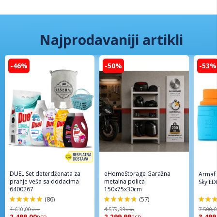
Najprodavaniji artikli
-46%
-50%
-53%
DUEL Set deterdženata za
eHomeStorage Garažna
Armaf
pranje veša sa dodacima
metalna polica
Sky ED
6400267
150x75x30cm
(86)
(57)
98%
96%
94%
4.610,00
4.579,99
7.500,
RSD
RSD