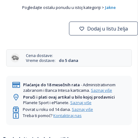
Pogledajte ostalu ponudu u istoj kategoriji >
Jakne
Dodaj u listu želja
Cena dostave:
Vreme dostave:
do 5 dana
Plaćanje do 18 mesečnih rata
- Administrativnom
zabranom i Banca Intesa karticama.
Saznaj više
Poruči i plati ovaj artikal u bilo kojoj prodavnici
Planete Sport i ePlanete.
Saznaj više
Povrat u roku od 14 dana.
Saznaj više
Treba ti pomoć?
Kontaktiraj nas