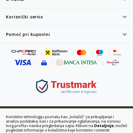
Korisnički servis
Pomoć pri kupovini
011 6355 550
Koristimo tehnologiju poznatu kao „kolačići“ za prikupljanje i
analizu podataka, kao i za prikazivanje oglašavanja, na osnovu
Ponedeljak - Petak 08:00 - 20:00h
tvog profila i navika pregledanja sajta. Klikom na
Detaljnije
, možeš
pogledati informacije o kolačićima koje koristimo i izmeniti