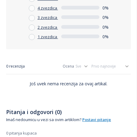
0%
4 zvezdica
0%
3 zvezdica
0%
2 zvezdica
0%
1 zvezdica
0 recenzija
Ocena
Još uvek nema recenzija za ovaj artikal.
Pitanja i odgovori (0)
Imaš nedoumicu u vezi sa ovim artiklom?
Postavi pitanje
0 pitanja kupaca