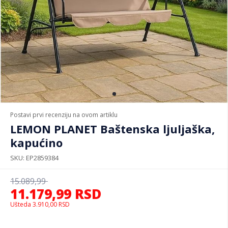
Postavi prvi recenziju na ovom artiklu
LEMON PLANET Baštenska ljuljaška,
kapućino
SKU
EP2859384
15.089,99
11.179,99
RSD
Ušteda
3.910,00
RSD