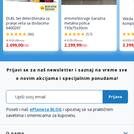
DUEL Set deterdženata za
eHomeStorage Garažna
Vileda
pranje veša sa dodacima
metalna polica
komple
6400267
150x75x30cm
(86)
(57)
98%
96%
92%
4.610,00
4.579,99
6.999,
RSD
RSD
2.499,00
2.299,99
3.399
RSD
RSD
Prijavi se za naš newsletter i saznaj na vreme sve
o novim akcijama i specijalnim ponudama!
Prijava
Poseti i naš
ePlaneta BLOG
i upoznaj se sa praktičnim
savetima i smernicama za kupovinu.
O nama