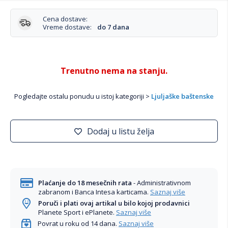
Cena dostave:
Vreme dostave:
do 7 dana
Trenutno nema na stanju.
Pogledajte ostalu ponudu u istoj kategoriji >
Ljuljaške baštenske
Dodaj u listu želja
Plaćanje do 18 mesečnih rata
- Administrativnom
zabranom i Banca Intesa karticama.
Saznaj više
Poruči i plati ovaj artikal u bilo kojoj prodavnici
Planete Sport i ePlanete.
Saznaj više
Povrat u roku od 14 dana.
Saznaj više