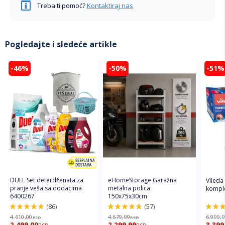
Treba ti pomoć?
Kontaktiraj nas
Pogledajte i sledeće artikle
-46%
-50%
-51%
DUEL Set deterdženata za
eHomeStorage Garažna
Vileda
pranje veša sa dodacima
metalna polica
komple
6400267
150x75x30cm
(86)
(57)
98%
96%
92%
4.610,00
4.579,99
6.999,
RSD
RSD
2.499,00
2.299,99
3.399