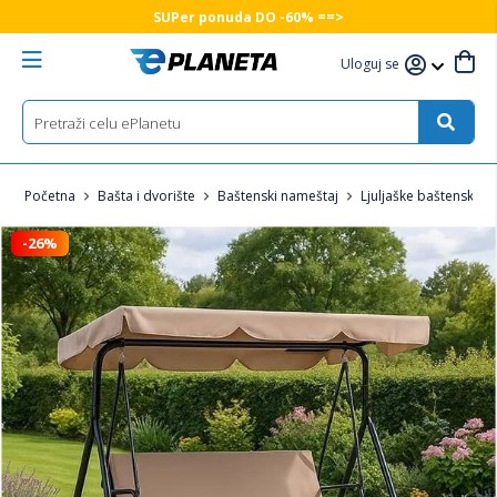
SUPer ponuda DO -60% ==>
Uloguj se
Početna
Bašta i dvorište
Baštenski nameštaj
Ljuljaške baštenske
-26%