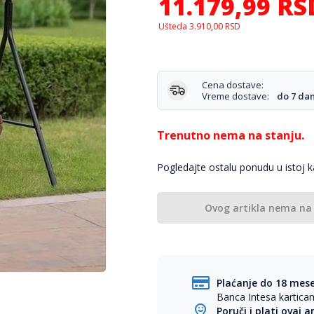
11.179,99
RS
Ušteda
3.910,00
RSD
Cena dostave:
Vreme dostave:
do 7 da
Trenutno nema na stanju.
Pogledajte ostalu ponudu u istoj ka
Ovog artikla nema na
Plaćanje do 18 mes
Banca Intesa kartic
Poruči i plati ovaj a