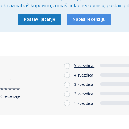
tek razmatraš kupovinu, a imaš neku nedoumicu, postavi pit
Postavi pitanje
Napiši recenziju
5 zvezdica
4 zvezdica
-
3 zvezdica
2 zvezdica
0 recenzije
1 zvezdica