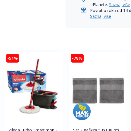
ePlanete.
Saznaj više
Povrat u roku od 14 
Saznaj više
-51%
-78%
Vileda Turbo Smart mop -
Set 2 peškira 50x100 cm