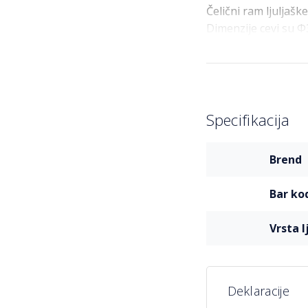
Čelični ram ljuljašk
Dimenzije cevi su Φ
Udobno sediš
Sedište je izrađeno
Ovaj materijal pruž
i uživate u svakom 
Specifikacija
Nadstrešnica 
Više
brend
informacija
Ljuljaška je oprem
funkcionalna nadst
bar ko
boravak na otvoreno
Dimenzije i di
vrsta 
Dimenzije ljuljaške 
kapućino-bele pruge
Deklaracije
LEMON PLANET Bašte