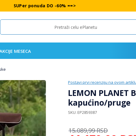
SUPer ponuda DO -60% ==>
Search
AKCIJE MESECA
nske
Postavi prvi recenziju na ovom artikl
LEMON PLANET Ba
kapućino/pruge
SKU
EP2859387
15.089,99
RSD