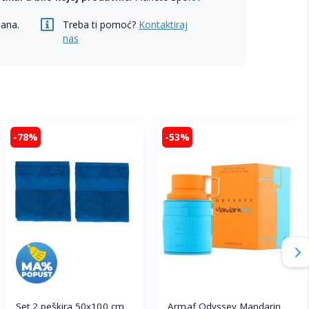
dana.
Treba ti pomoć?
Kontaktiraj
nas
-78%
-53%
Set 2 peškira 50x100 cm
Armaf Odyssey Mandarin