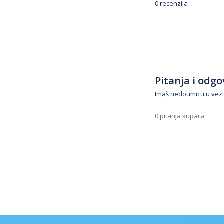
0 recenzija
Pitanja i odgov
Imaš nedoumicu u vezi
0 pitanja kupaca