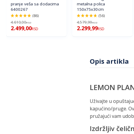
pranje veša sa dodacima
metalna polica
6400267
150x75x30cm
(86)
(56)
98%
96%
4.610,00
4.579,99
RSD
RSD
2.499,00
2.299,99
RSD
RSD
Opis artikla
LEMON PLANE
Uživajte u opuštaj
kapućino/pruge. Ova 
pružajući vam udobno
Izdržljiv čelič