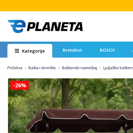
Brendovi
BOSCH
Kategorije
Početna
Bašta i dvorište
Baštenski nameštaj
Ljuljaške bašte
-26%