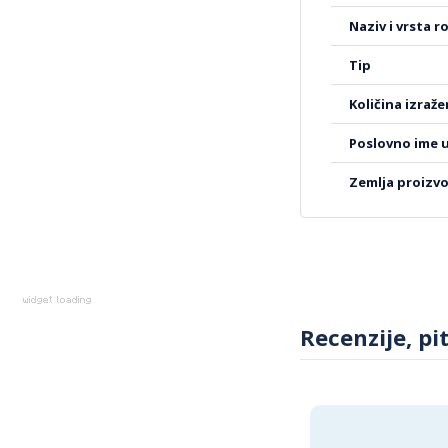
udobnost i stil u sv
Više
naziv i vrsta r
ljuljaška će postati
informacija
tip
količina izraž
poslovno ime 
zemlja proizv
Recenzije, pi