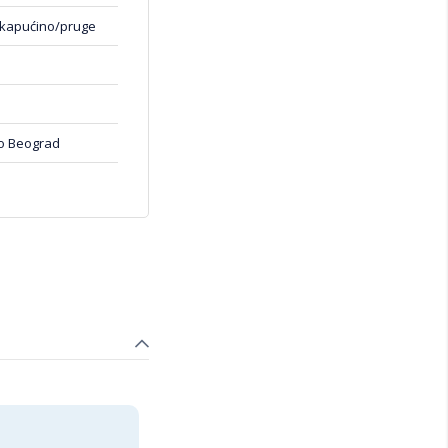
dernim dizajnom, ova
 kapućino/pruge
oo Beograd