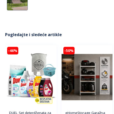
Pogledajte i sledeće artikle
-46%
-50%
DUEL Set deterdženata za
eHomeStorage Garažna