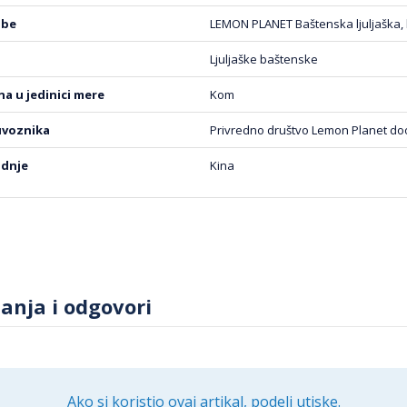
oj spoljašnji prostor. Sa svojim izdržljivim materijalima i mo
obe
LEMON PLANET Baštenska ljuljaška,
 omiljeno mesto za opuštanje i uživanje.
Ljuljaške baštenske
ena u jedinici mere
Kom
uvoznika
Privredno društvo Lemon Planet d
odnje
Kina
tanja i odgovori
Ako si koristio ovaj artikal, podeli utiske.