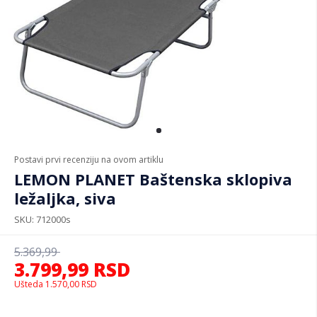
Postavi prvi recenziju na ovom artiklu
LEMON PLANET Baštenska sklopiva
ležaljka, siva
SKU
712000s
5.369,99
3.799,99
RSD
Ušteda
1.570,00
RSD