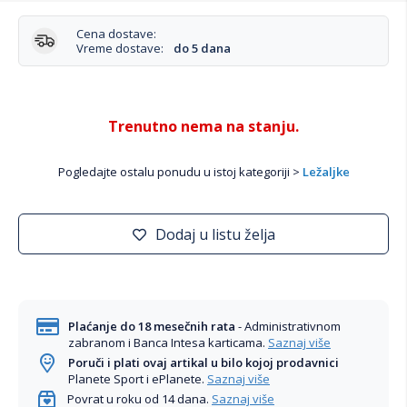
Cena dostave:
Vreme dostave:
do 5 dana
Trenutno nema na stanju.
Pogledajte ostalu ponudu u istoj kategoriji >
Ležaljke
Dodaj u listu želja
Plaćanje do 18 mesečnih rata
- Administrativnom
zabranom i Banca Intesa karticama.
Saznaj više
Poruči i plati ovaj artikal u bilo kojoj prodavnici
Planete Sport i ePlanete.
Saznaj više
Povrat u roku od 14 dana.
Saznaj više