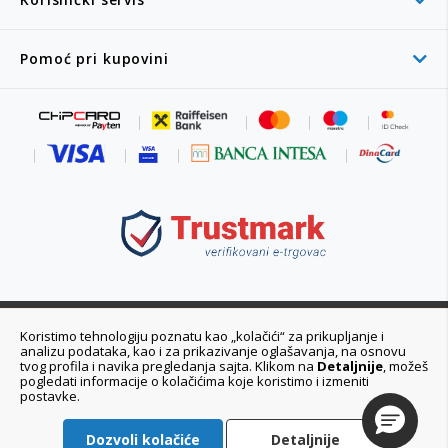
Pomoć pri kupovini
011 6355 550
Koristimo tehnologiju poznatu kao „kolačići“ za prikupljanje i
analizu podataka, kao i za prikazivanje oglašavanja, na osnovu
Ponedeljak - Petak 08:00 - 20:00h
tvog profila i navika pregledanja sajta. Klikom na
Detaljnije
, možeš
pogledati informacije o kolačićima koje koristimo i izmeniti
postavke.
Dozvoli kolačiće
Detaljnije