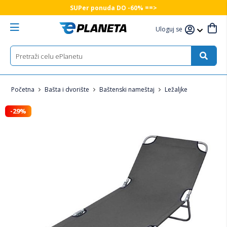
SUPer ponuda DO -60% ==>
Uloguj se
Početna
Bašta i dvorište
Baštenski nameštaj
Ležaljke
-29%