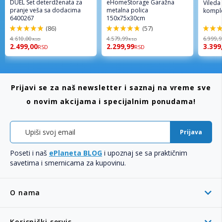
DUEL Set deterdženata za
eHomeStorage Garažna
Vileda
pranje veša sa dodacima
metalna polica
komple
6400267
150x75x30cm
(86)
(57)
98%
96%
92%
4.610,00
4.579,99
6.999,
RSD
RSD
2.499,00
2.299,99
3.399
RSD
RSD
Prijavi se za naš newsletter i saznaj na vreme sve
o novim akcijama i specijalnim ponudama!
Prijava
Poseti i naš
ePlaneta BLOG
i upoznaj se sa praktičnim
savetima i smernicama za kupovinu.
O nama
Korisnički servis