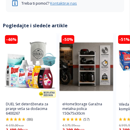
Treba ti pomoć?
Kontaktiraj nas
Pogledajte i sledeće artikle
-46%
-50%
-51%
DUEL Set deterdženata za
eHomeStorage Garažna
Vileda
pranje veša sa dodacima
metalna polica
komple
6400267
150x75x30cm
(86)
(57)
98%
96%
92%
4.610,00
4.579,99
6.999,
RSD
RSD
2.499,00
2.299,99
3.399