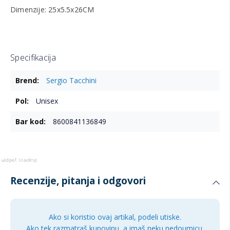
Dimenzije: 25x5.5x26CM
Specifikacija
Više
Sergio Tacchini
informacija
Unisex
8600841136849
Recenzije, pitanja i odgovori
Ako si koristio ovaj artikal, podeli utiske.
Ako tek razmatraš kupovinu, a imaš neku nedoumicu,