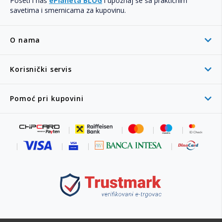
Poseti i naš
ePlaneta BLOG
i upoznaj se sa praktičnim
savetima i smernicama za kupovinu.
O nama
Korisnički servis
Pomoć pri kupovini