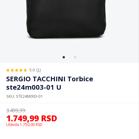
5.0
(
1
)
100%
SERGIO TACCHINI Torbice
ste24m003-01 U
SKU
STE24M003-01
3.499,99
1.749,99
RSD
Ušteda
1.750,00
RSD