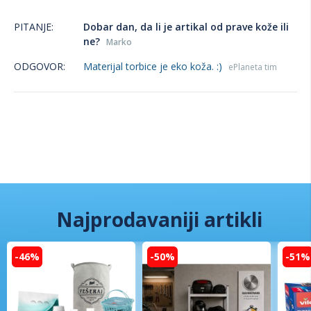
PITANJE:
Dobar dan, da li je artikal od prave kože ili
ne?
Marko
ODGOVOR:
Materijal torbice je eko koža. :)
ePlaneta tim
Najprodavaniji artikli
-46%
-50%
-51%