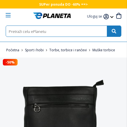
SUPer ponuda DO -60% ==>
Uloguj se
Početna
Sport i hobi
Torbe, torbice i rančevi
Muške torbice
-50%