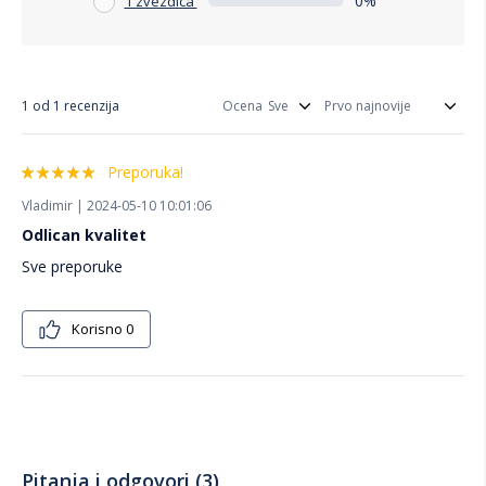
0%
1 zvezdica
1 od 1 recenzija
Ocena
Preporuka!
Vladimir | 2024-05-10 10:01:06
Odlican kvalitet
Sve preporuke
Korisno
0
Pitanja i odgovori (3)