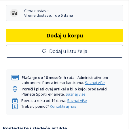
Cena dostave:
Vreme dostave:
do 5 dana
Dodaj u korpu
Dodaj u listu želja
Plaćanje do 18 mesečnih rata
- Administrativnom
zabranom i Banca Intesa karticama.
Saznaj više
Poruči i plati ovaj artikal u bilo kojoj prodavnici
Planete Sport i ePlanete.
Saznaj više
Povrat u roku od 14 dana.
Saznaj više
Treba ti pomoć?
Kontaktiraj nas
Pogledajte i sledeće artikle