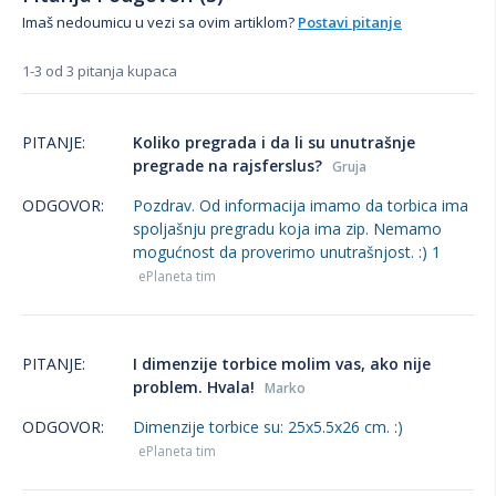
Imaš nedoumicu u vezi sa ovim artiklom?
Postavi pitanje
1-3 od 3 pitanja kupaca
PITANJE:
Koliko pregrada i da li su unutrašnje
pregrade na rajsferslus?
Gruja
ODGOVOR:
Pozdrav. Od informacija imamo da torbica ima
spoljašnju pregradu koja ima zip. Nemamo
mogućnost da proverimo unutrašnjost. :) 1
ePlaneta tim
PITANJE:
I dimenzije torbice molim vas, ako nije
problem. Hvala!
Marko
ODGOVOR:
Dimenzije torbice su: 25x5.5x26 cm. :)
ePlaneta tim