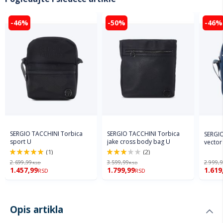
-46%
-50%
-46%
SERGIO TACCHINI Torbica
SERGIO TACCHINI Torbica
SERGIO
sport U
jake cross body bag U
vector
(1)
(2)
100%
60%
2.699,99
3.599,99
2.999,
RSD
RSD
1.457,99
1.799,99
1.619
RSD
RSD
Opis artikla