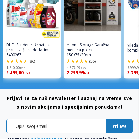
DUEL Set deterdženata za
eHomeStorage Garažna
Vileda
pranje veša sa dodacima
metalna polica
komple
6400267
150x75x30cm
(86)
(56)
98%
96%
92%
4.610,00
4.579,99
6.999,
RSD
RSD
2.499,00
2.299,99
3.399
RSD
RSD
Prijavi se za naš newsletter i saznaj na vreme sve
o novim akcijama i specijalnim ponudama!
Prijava