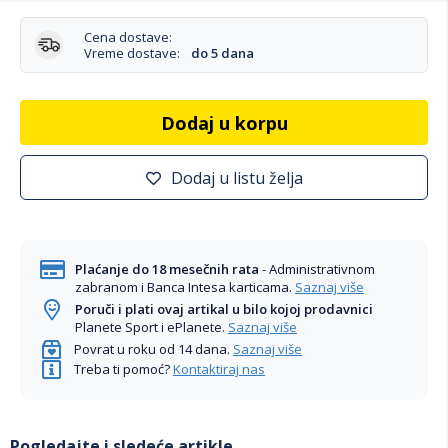
Cena dostave:
Vreme dostave:
do 5 dana
Dodaj u korpu
Dodaj u listu želja
Plaćanje do 18 mesečnih rata
- Administrativnom
zabranom i Banca Intesa karticama.
Saznaj više
Poruči i plati ovaj artikal u bilo kojoj prodavnici
Planete Sport i ePlanete.
Saznaj više
Povrat u roku od 14 dana.
Saznaj više
Treba ti pomoć?
Kontaktiraj nas
Pogledajte i sledeće artikle