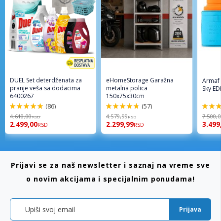
DUEL Set deterdženata za
eHomeStorage Garažna
Armaf
pranje veša sa dodacima
metalna polica
Sky ED
6400267
150x75x30cm
(86)
(57)
98%
96%
94%
4.610,00
4.579,99
7.500,
RSD
RSD
2.499,00
2.299,99
3.499
RSD
RSD
Prijavi se za naš newsletter i saznaj na vreme sve
o novim akcijama i specijalnim ponudama!
Prijava