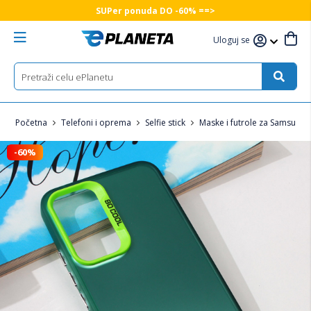
SUPer ponuda DO -60% ==>
Uloguj se
Početna
Telefoni i oprema
Selfie stick
Maske i futrole za Samsung 
-60%