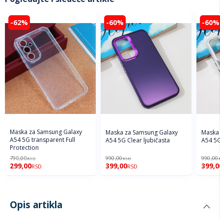
-62%
-60%
-60%
Maska za Samsung Galaxy
Maska za Samsung Galaxy
Maska 
A54 5G transparent Full
A54 5G Clear ljubičasta
A54 5G
Protection
790,00
990,00
990,00
RSD
RSD
299,00
399,00
399,0
RSD
RSD
Opis artikla