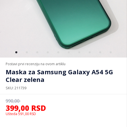
Postavi prvi recenziju na ovom artiklu
Maska za Samsung Galaxy A54 5G
Clear zelena
SKU
211739
990,00
399,00
RSD
Ušteda
591,00
RSD