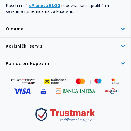
Poseti i naš
ePlaneta BLOG
i upoznaj se sa praktičnim
savetima i smernicama za kupovinu.
O nama
Korisnički servis
Pomoć pri kupovini