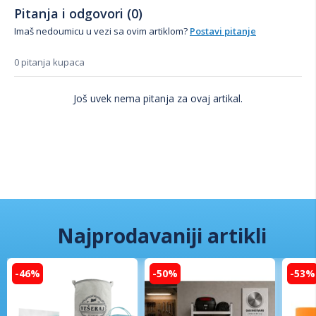
Pitanja i odgovori (0)
Imaš nedoumicu u vezi sa ovim artiklom?
Postavi pitanje
0 pitanja kupaca
Još uvek nema pitanja za ovaj artikal.
Najprodavaniji artikli
-46%
-50%
-53%