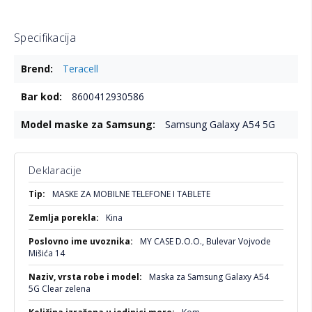
Specifikacija
Više
Teracell
informacija
8600412930586
Samsung Galaxy A54 5G
Deklaracije
Više
MASKE ZA MOBILNE TELEFONE I TABLETE
informacija
Kina
MY CASE D.O.O., Bulevar Vojvode
Mišića 14
Maska za Samsung Galaxy A54
5G Clear zelena