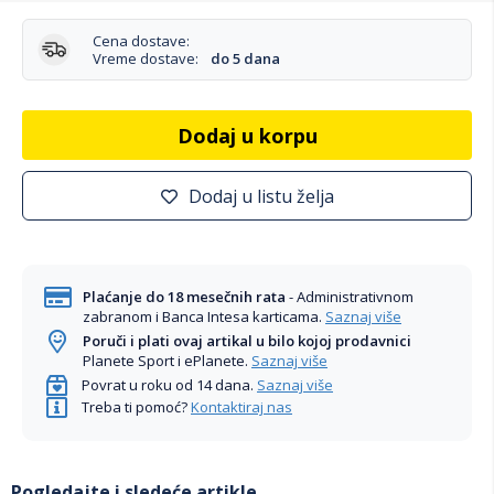
Cena dostave:
Vreme dostave:
do 5 dana
Dodaj u korpu
Dodaj u listu želja
Plaćanje do 18 mesečnih rata
- Administrativnom
zabranom i Banca Intesa karticama.
Saznaj više
Poruči i plati ovaj artikal u bilo kojoj prodavnici
Planete Sport i ePlanete.
Saznaj više
Povrat u roku od 14 dana.
Saznaj više
Treba ti pomoć?
Kontaktiraj nas
Pogledajte i sledeće artikle