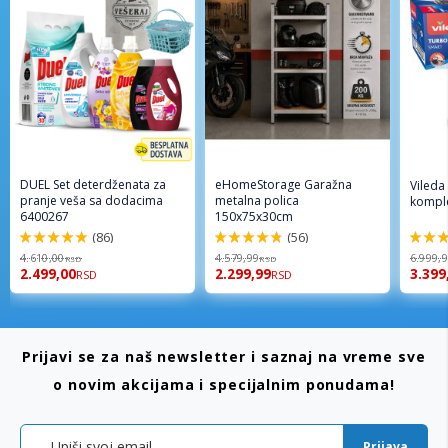
DUEL Set deterdženata za
eHomeStorage Garažna
Vileda
pranje veša sa dodacima
metalna polica
komple
6400267
150x75x30cm
(86)
(56)
98%
96%
92%
4.610,00
4.579,99
6.999,
RSD
RSD
2.499,00
2.299,99
3.399
RSD
RSD
Prijavi se za naš newsletter i saznaj na vreme sve
o novim akcijama i specijalnim ponudama!
Prijava