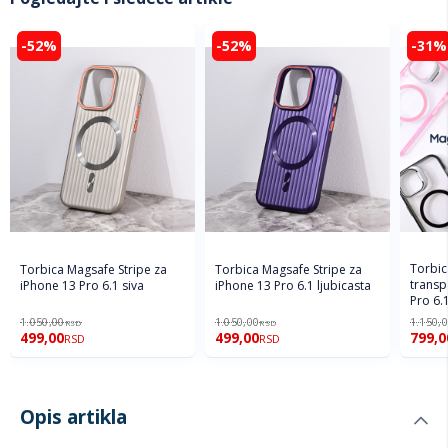
-52%
-52%
-31%
Torbic
Torbica Magsafe Stripe za
Torbica Magsafe Stripe za
transp
iPhone 13 Pro 6.1 siva
iPhone 13 Pro 6.1 ljubicasta
Pro 6.
1.050,00
1.050,00
1.150,
RSD
RSD
499,00
499,00
799,0
RSD
RSD
Opis artikla