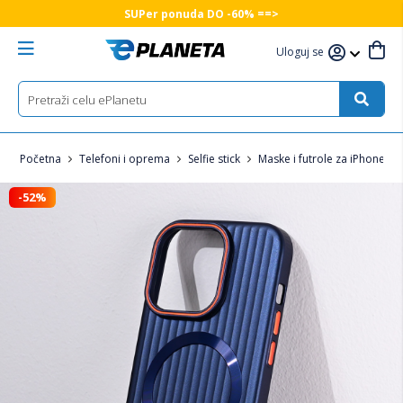
SUPer ponuda DO -60% ==>
Uloguj se
Početna
Telefoni i oprema
Selfie stick
Maske i futrole za iPhone
-52%