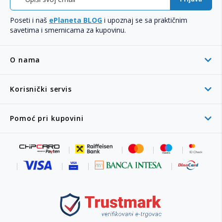
Poseti i naš
ePlaneta BLOG
i upoznaj se sa praktičnim
savetima i smernicama za kupovinu.
O nama
Korisnički servis
Pomoć pri kupovini