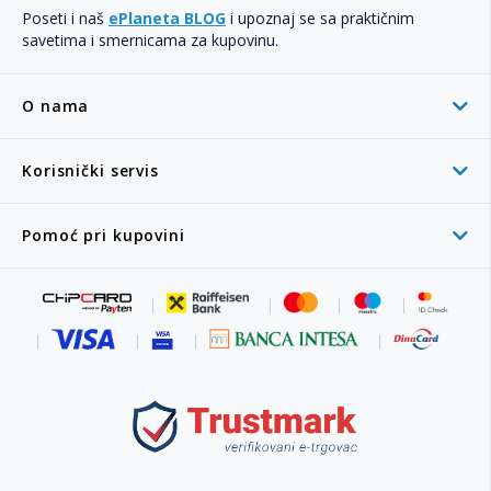
Poseti i naš
ePlaneta BLOG
i upoznaj se sa praktičnim
savetima i smernicama za kupovinu.
O nama
Korisnički servis
Pomoć pri kupovini