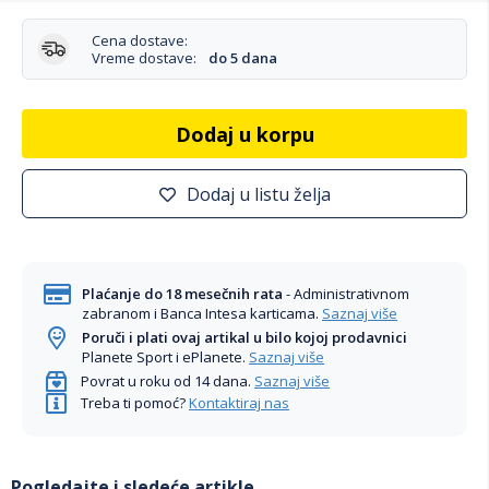
Cena dostave:
Vreme dostave:
do 5 dana
Dodaj u korpu
Dodaj u listu želja
Plaćanje do 18 mesečnih rata
- Administrativnom
zabranom i Banca Intesa karticama.
Saznaj više
Poruči i plati ovaj artikal u bilo kojoj prodavnici
Planete Sport i ePlanete.
Saznaj više
Povrat u roku od 14 dana.
Saznaj više
Treba ti pomoć?
Kontaktiraj nas
Pogledajte i sledeće artikle