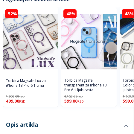
-52%
-48%
-48%
Torbica Magsafe
Torbi
Torbica Magsafe Lux za
transparent za iPhone 13
Color 
iPhone 13 Pro 6.1 crna
Pro 6.1 ljubicasta
ljubica
1.050,00
1.150,00
1.150,
RSD
RSD
499,00
599,00
599,0
RSD
RSD
Opis artikla