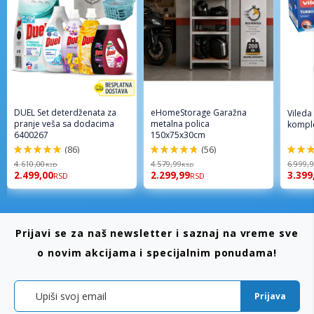
DUEL Set deterdženata za
eHomeStorage Garažna
Vileda
pranje veša sa dodacima
metalna polica
komple
6400267
150x75x30cm
(86)
(56)
98%
96%
92%
4.610,00
4.579,99
6.999,
RSD
RSD
2.499,00
2.299,99
3.399
RSD
RSD
Prijavi se za naš newsletter i saznaj na vreme sve
o novim akcijama i specijalnim ponudama!
Prijava