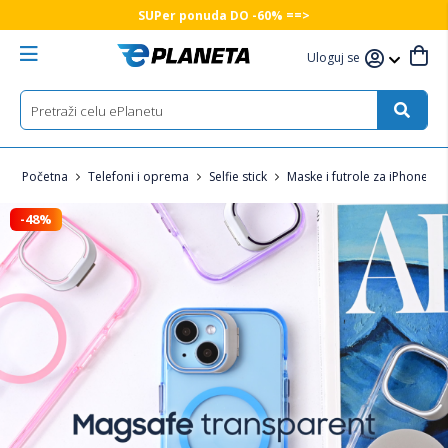
SUPer ponuda DO -60% ==>
Uloguj se
Početna
Telefoni i oprema
Selfie stick
Maske i futrole za iPhone
-48%