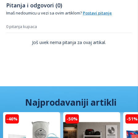
Pitanja i odgovori (0)
Imaš nedoumicu u vezi sa ovim artiklom?
Postavi pitanje
0 pitanja kupaca
Još uvek nema pitanja za ovaj artikal.
Najprodavaniji artikli
-46%
-50%
-51%