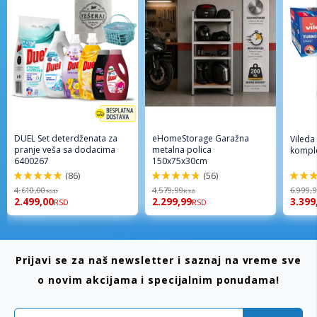
DUEL Set deterdženata za
eHomeStorage Garažna
Vileda
pranje veša sa dodacima
metalna polica
komple
6400267
150x75x30cm
(86)
(56)
98%
96%
92%
4.610,00
4.579,99
6.999,
RSD
RSD
2.499,00
2.299,99
3.399
RSD
RSD
Prijavi se za naš newsletter i saznaj na vreme sve
o novim akcijama i specijalnim ponudama!