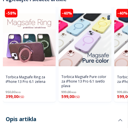
-58%
-40%
-40%
Torbica Magsafe Pure color
Torbica Magsafe Ring za
Torbic
za iPhone 13 Pro 6.1 svetlo
iPhone 13 Pro 6.1 zelena
za iPh
plava
950,00
999,00
999,00
RSD
RSD
399,00
599,00
599,0
RSD
RSD
Opis artikla