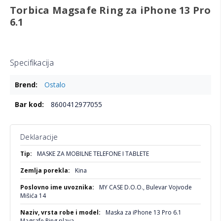
Torbica Magsafe Ring za iPhone 13 Pro
6.1
Specifikacija
Više
Ostalo
informacija
8600412977055
Deklaracije
Više
MASKE ZA MOBILNE TELEFONE I TABLETE
informacija
Kina
MY CASE D.O.O., Bulevar Vojvode
Mišića 14
Maska za iPhone 13 Pro 6.1
Magsafe Ring plava