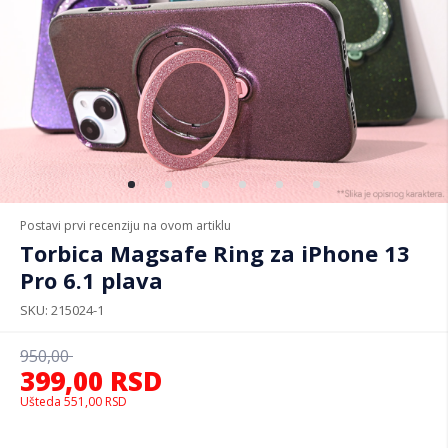
Postavi prvi recenziju na ovom artiklu
Torbica Magsafe Ring za iPhone 13
Pro 6.1 plava
SKU
215024-1
950,00
399,00
RSD
Ušteda
551,00
RSD