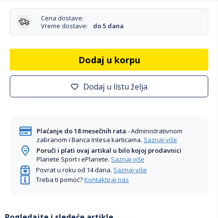
Cena dostave:
Vreme dostave:
do 5 dana
Dodaj u korpu
Dodaj u listu želja
Plaćanje do 18 mesečnih rata
- Administrativnom
zabranom i Banca Intesa karticama.
Saznaj više
Poruči i plati ovaj artikal u bilo kojoj prodavnici
Planete Sport i ePlanete.
Saznaj više
Povrat u roku od 14 dana.
Saznaj više
Treba ti pomoć?
Kontaktiraj nas
Pogledajte i sledeće artikle