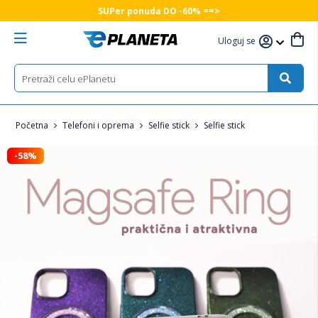
SUPer ponuda DO -60% ==>
Uloguj se
Početna
Telefoni i oprema
Selfie stick
Selfie stick
-58%