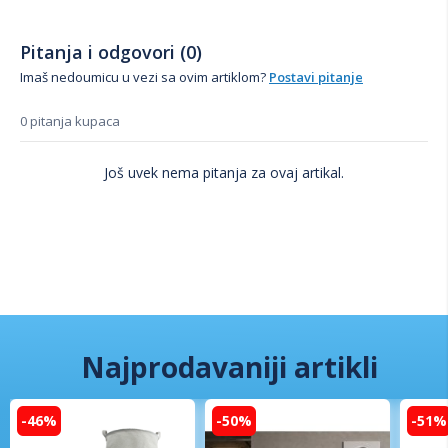
Pitanja i odgovori (0)
Imaš nedoumicu u vezi sa ovim artiklom?
Postavi pitanje
0 pitanja kupaca
Još uvek nema pitanja za ovaj artikal.
Najprodavaniji artikli
-46%
-50%
-51%