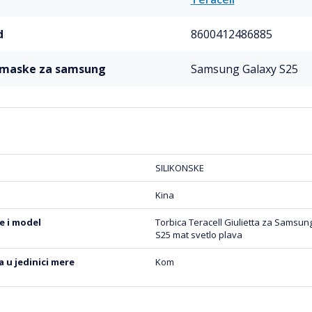
d
8600412486885
l maske za samsung
Samsung Galaxy S25
SILIKONSKE
Kina
be i model
Torbica Teracell Giulietta za Samsu
S25 mat svetlo plava
na u jedinici mere
Kom