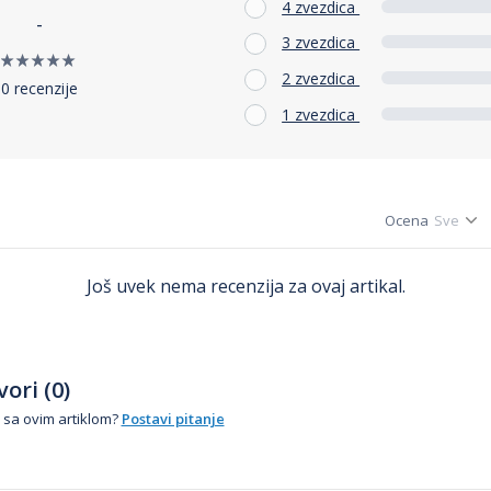
4 zvezdica
-
3 zvezdica
2 zvezdica
0 recenzije
1 zvezdica
Ocena
Još uvek nema recenzija za ovaj artikal.
ori (0)
 sa ovim artiklom?
Postavi pitanje