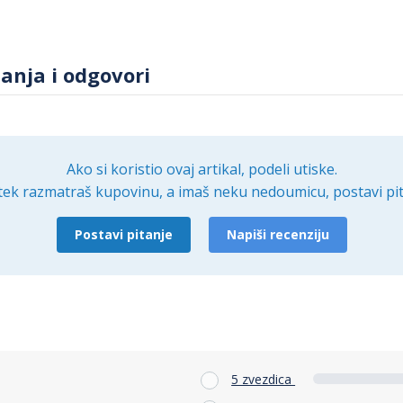
tanja i odgovori
Ako si koristio ovaj artikal, podeli utiske.
tek razmatraš kupovinu, a imaš neku nedoumicu, postavi pit
Postavi pitanje
Napiši recenziju
5 zvezdica