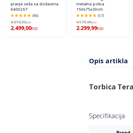
pranje veša sa dodacima
metalna polica
6400267
150x75x30cm
(86)
(57)
98%
96%
4.610,00
4.579,99
RSD
RSD
2.499,00
2.299,99
RSD
RSD
Opis artikla
Torbica Tera
Specifikacija
Više
brend