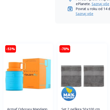
ePlanete.
Saznaj više
Povrat u roku od 14 
Saznaj više
-53%
-78%
Armaf Odyssey Mandarin
Set 2 peškira 50x100 cm