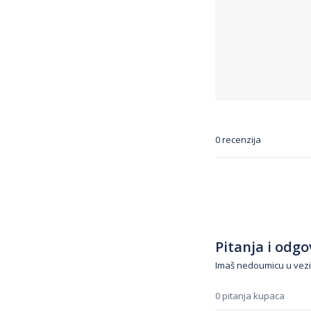
0 recenzija
Pitanja i odgov
Imaš nedoumicu u vezi
0 pitanja kupaca