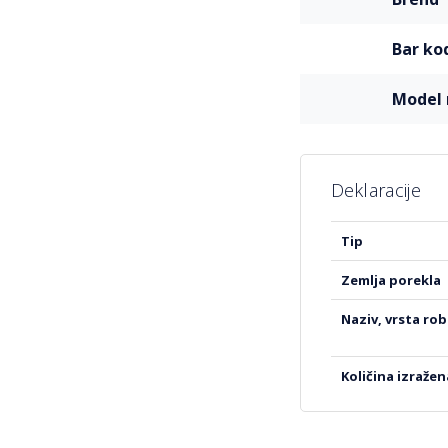
informacija
bar ko
mode
Deklaracije
Više
tip
informacija
zemlja porekla
naziv, vrsta ro
količina izraže