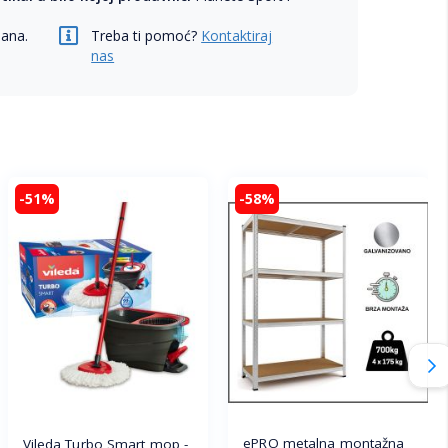
dana.
Treba ti pomoć?
Kontaktiraj
nas
-51%
-58%
ePRO metalna montažna
Vileda Turbo Smart mop -