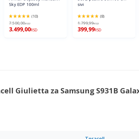
Sky EDP 100ml
sivi
(10)
(8)
94%
96%
7.500,00
1.799,99
RSD
RSD
3.499,00
399,99
RSD
RSD
cell Giulietta za Samsung S931B Gala
Teracell