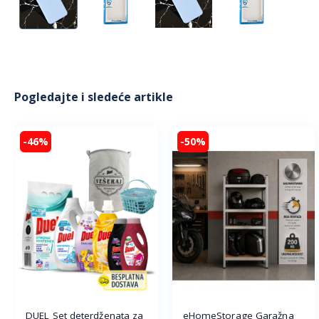
Pogledajte i sledeće artikle
-46%
-50%
DUEL Set deterdženata za
eHomeStorage Garažna