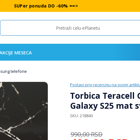
SUPer ponuda DO -60% ==>
Search
AKCIJE MESECA
msung telefone
Postavi prvi recenziju na ovom artikl
Torbica Teracell
Galaxy S25 mat s
SKU
218840
990,00
RSD