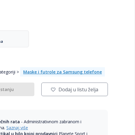
na
tegoriji >
Maske i futrole za Samsung telefone
Dodaj u listu želja
 stanju
ečnih rata
- Administrativnom zabranom i
ama.
Saznaj više
rtikal u bilo kojoj prodavnici
Planete Sport i