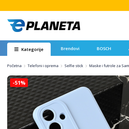
Brendovi
BOSCH
Kategorije
Početna
Telefoni i oprema
Selfie stick
Maske i futrole za Sa
-51%