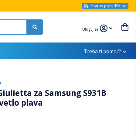
Status porudžbine
Uloguj se
Treba ti pomoć?
u
 Giulietta za Samsung S931B
vetlo plava