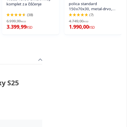
polica standard
komplet za čišćenje
150x70x30, metal-drvo,
700kg (4x175kg)
(38)
(7)
92%
100%
6.999,99
4.749,00
RSD
RSD
3.399,99
1.990,00
RSD
RSD
xy S25