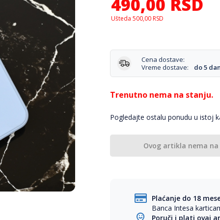
490,00
RSD
Ušteda
500,00
RSD
Cena dostave:
Vreme dostave:
do 5 da
Trenutno nema na stanju.
Pogledajte ostalu ponudu u istoj ka
Ovog artikla nema na
Plaćanje do 18 mes
Banca Intesa kartic
Poruči i plati ovaj a