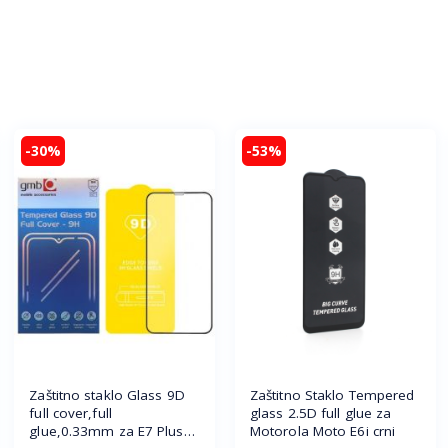
-30%
-53%
Zaštitno staklo Glass 9D
Zaštitno Staklo Tempered
full cover,full
glass 2.5D full glue za
glue,0.33mm za E7 Plus
Motorola Moto E6i crni