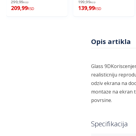
MOTOROLA MSG10-E6i
MOTOROLA MSG9-E7
299,99
199,99
RSD
RSD
209,99
139,99
RSD
RSD
Opis artikla
Glass 9DKoriscenje
realisticniju reprod
odziv ekrana na dod
montaze na ekran te
povrsine.
Specifikacija