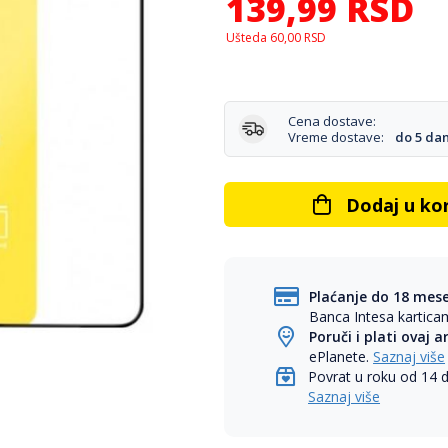
139,99
RSD
Ušteda
60,00
RSD
Cena dostave:
Vreme dostave:
do 5 da
Dodaj u ko
Plaćanje do 18 mes
Banca Intesa kartic
Poruči i plati ovaj a
ePlanete.
Saznaj više
Povrat u roku od 14 
Saznaj više