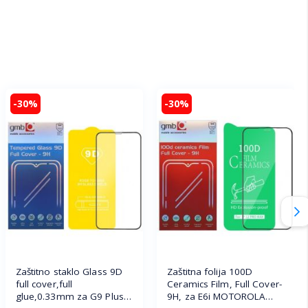
-30%
-30%
Zaštitno staklo Glass 9D
Zaštitna folija 100D
full cover,full
Ceramics Film, Full Cover-
glue,0.33mm za G9 Plus
9H, za E6i MOTOROLA