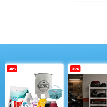
-46%
-50%