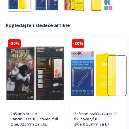
Pogledajte i sledeće artikle
-30%
-30%
Zaštitno staklo
Zaštitno staklo Glass 9D
PancirGlass full cover, full
full cover,full
glue,033mm za E6i
glue,0.33mm za E7