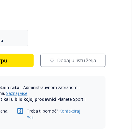
na
rpu
Dodaj u listu želja
ečnih rata
- Administrativnom zabranom i
ama.
Saznaj više
rtikal u bilo kojoj prodavnici
Planete Sport i
dana.
Treba ti pomoć?
Kontaktiraj
nas