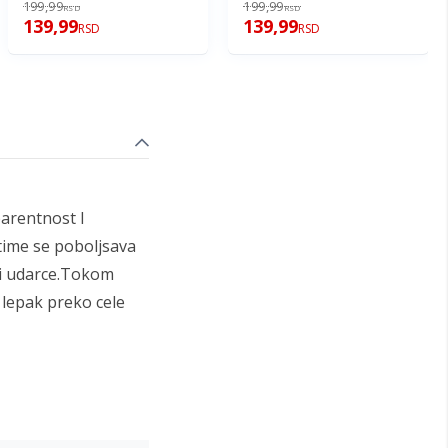
MOTOROLA MSG9-G9 Plus
MSF-E6i
199,99
199,99
RSD
RSD
139,99
139,99
RSD
RSD
arentnost I
 time se poboljsava
 i udarce.Tokom
 lepak preko cele