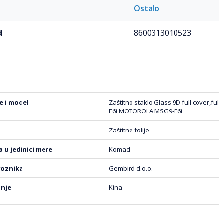
Ostalo
d
8600313010523
be i model
Zaštitno staklo Glass 9D full cover,fu
E6i MOTOROLA MSG9-E6i
Zaštitne folije
na u jedinici mere
Komad
voznika
Gembird d.o.o.
dnje
Kina