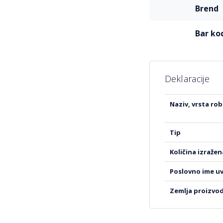
Više
brend
informacija
bar ko
Deklaracije
Više
naziv, vrsta ro
informacija
tip
količina izraže
poslovno ime u
zemlja proizvo