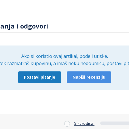
tanja i odgovori
Ako si koristio ovaj artikal, podeli utiske.
tek razmatraš kupovinu, a imaš neku nedoumicu, postavi pit
Postavi pitanje
Napiši recenziju
5 zvezdica