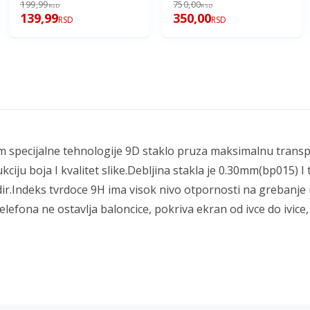
MOTOROLA MSG9-E7 Plus
199,99
750,00
RSD
RSD
139,99
350,00
RSD
RSD
m specijalne tehnologije 9D staklo pruza maksimalnu transp
ukciju boja I kvalitet slike.Debljina stakla je 0.30mm(bp015) I
ir.Indeks tvrdoce 9H ima visok nivo otpornosti na grebanje
lefona ne ostavlja baloncice, pokriva ekran od ivce do ivice,