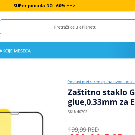
SUPer ponuda DO -60% ==>
Search
AKCIJE MESECA
Postavi prvi recenziju na ovom artikl
Zaštitno staklo Gl
glue,0.33mm za 
SKU
40702
199,99
RSD