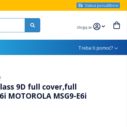
Status porudžbine
Uloguj se
Treba ti pomoć?
u
ass 9D full cover,full
E6i MOTOROLA MSG9-E6i