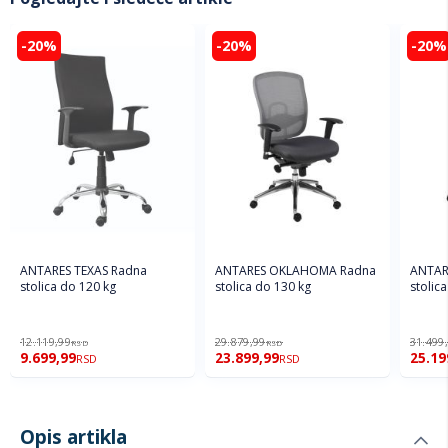
-20%
-20%
-20%
ANTARES TEXAS Radna
ANTARES OKLAHOMA Radna
ANTARE
stolica do 120 kg
stolica do 130 kg
stolica
12.119,99
29.879,99
31.499
RSD
RSD
9.699,99
23.899,99
25.19
RSD
RSD
Opis artikla