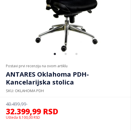
Postavi prvi recenziju na ovom artiklu
ANTARES Oklahoma PDH-
Kancelarijska stolica
SKU
OKLAHOMA PDH
40.499,99
32.399,99
RSD
Ušteda
8.100,00
RSD