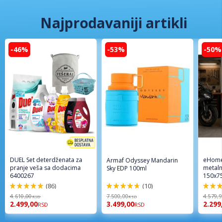
Najprodavaniji artikli
-46%
-53%
-50%
DUEL Set deterdženata za
eHome
Armaf Odyssey Mandarin
pranje veša sa dodacima
metaln
Sky EDP 100ml
6400267
150x7
(86)
(10)
98%
94%
96%
4.610,00
7.500,00
4.579,
RSD
RSD
2.499,00
3.499,00
2.299
RSD
RSD