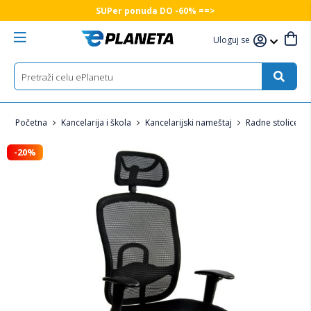
SUPer ponuda DO -60% ==>
Uloguj se
Početna
Kancelarija i škola
Kancelarijski nameštaj
Radne stolice i f
-20%