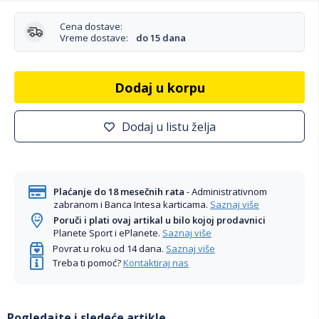
Cena dostave:
Vreme dostave:
do 15 dana
Dodaj u korpu
Dodaj u listu želja
Plaćanje do 18 mesečnih rata
- Administrativnom
zabranom i Banca Intesa karticama.
Saznaj više
Poruči i plati ovaj artikal u bilo kojoj prodavnici
Planete Sport i ePlanete.
Saznaj više
Povrat u roku od 14 dana.
Saznaj više
Treba ti pomoć?
Kontaktiraj nas
Pogledajte i sledeće artikle