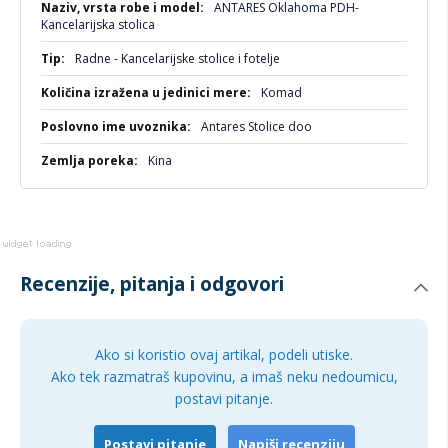
Širina sedišta: 52,5 cm
ANTARES Oklahoma PDH-
informacija
Dubina sedišta: 49 cm
Kancelarijska stolica
Visina naslona od sedišta sa glavonaslonom: 76,5 cm
Radne - Kancelarijske stolice i fotelje
Visina rukonaslona od sedišta: 15,5-24 cm
Širina izmedju rukonaslona:
Komad
Unutarnja: 44,5 cm
Antares Stolice doo
Spoljnja: 63 cm
Kina
Garancija: 25 meseci
Tapacirung:
Crma mreža / Meš
Recenzije, pitanja i odgovori
Ako si koristio ovaj artikal, podeli utiske.
Ako tek razmatraš kupovinu, a imaš neku nedoumicu,
postavi pitanje.
Postavi pitanje
Napiši recenziju