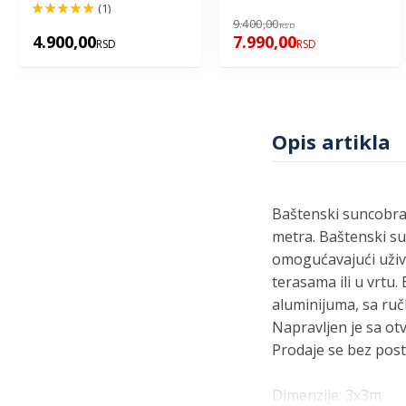
(1)
100%
9.400,00
RSD
4.900,00
7.990,00
RSD
RSD
Opis artikla
Baštenski suncobran
metra. Baštenski su
omogućavajući uživa
terasama ili u vrtu
aluminijuma, sa ruč
Napravljen je sa ot
Prodaje se bez post
Dimenzije: 3x3m