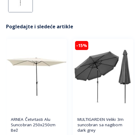
Pogledajte i sledeće artikle
-15%
ARNEA Četvrtasti Alu
MULTIGARDEN Veliki 3m
Suncobran 250x250cm
suncobran sa nagibom
Bež
dark grey