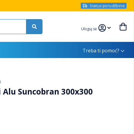
Status porudžbine
Uloguj se
Treba ti pomoć?
u
i Alu Suncobran 300x300