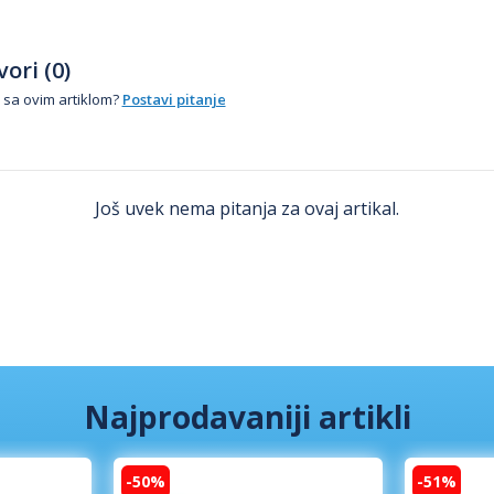
ori (0)
 sa ovim artiklom?
Postavi pitanje
Još uvek nema pitanja za ovaj artikal.
Najprodavaniji artikli
-50%
-51%