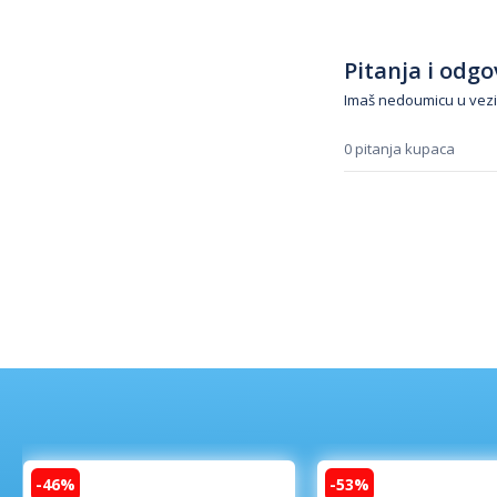
Pitanja i odgov
Imaš nedoumicu u vezi
0 pitanja kupaca
-46%
-53%