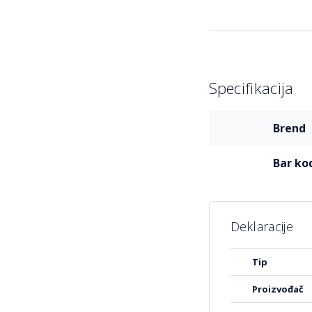
Ručicom za podizan
Materijal: 100% pol
Otvor za protok va
Aluminijski stub p
Bez postolja
Specifikacija
Više
brend
informacija
bar ko
Deklaracije
Više
tip
informacija
proizvođač