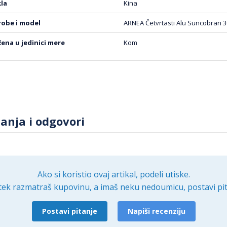
kla
Kina
 robe i model
ARNEA Četvrtasti Alu Suncobran 3
ažena u jedinici mere
Kom
tanja i odgovori
Ako si koristio ovaj artikal, podeli utiske.
tek razmatraš kupovinu, a imaš neku nedoumicu, postavi pit
Postavi pitanje
Napiši recenziju