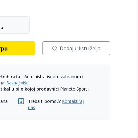
na
rpu
Dodaj u listu želja
ečnih rata
- Administrativnom zabranom i
ama.
Saznaj više
rtikal u bilo kojoj prodavnici
Planete Sport i
dana.
Treba ti pomoć?
Kontaktiraj
nas