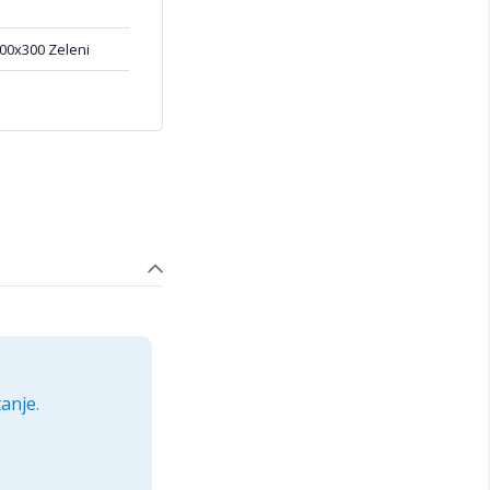
00x300 Zeleni
anje.