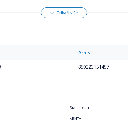
je
iester 180g UV 50+
Prikaži više
zduha
rečnika 38mm
Arnea
d
850223151457
Suncobrani
ARNEA