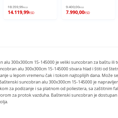
18.359,99
9.400,00
RSD
RSD
14.119,99
7.990,00
RSD
RSD
 alu 300x300cm 15-145000 je veliki suncobran za baštu ili t
ncobran alu 300x300cm 15-145000 stvara hlad i štiti od štet
nje u lepom vremenu čak i tokom najtoplijih dana. Može se k
. Baštenski suncobran alu 300x300cm 15-145000 je napravlje
kom za podizanje i sa platnom od poliestera, sa zaštitnim f
vorom za protok vazduha. Baštenski suncobran je dostupan u
olja.