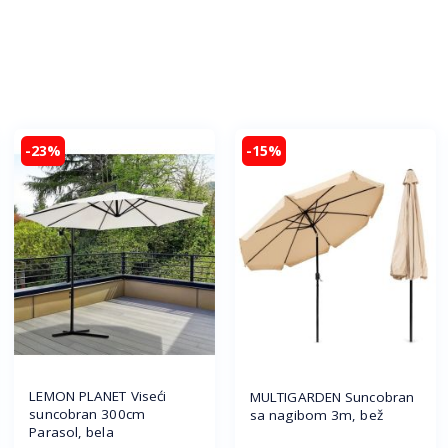
-23%
-15%
LEMON PLANET Viseći
MULTIGARDEN Suncobran
suncobran 300cm
sa nagibom 3m, bež
Parasol, bela