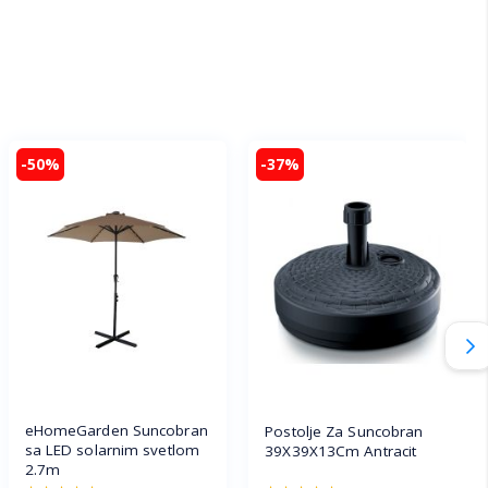
-50%
-37%
eHomeGarden Suncobran
Postolje Za Suncobran
sa LED solarnim svetlom
39X39X13Cm Antracit
2.7m