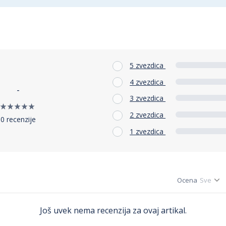
5 zvezdica
4 zvezdica
-
3 zvezdica
2 zvezdica
0 recenzije
1 zvezdica
Ocena
Još uvek nema recenzija za ovaj artikal.