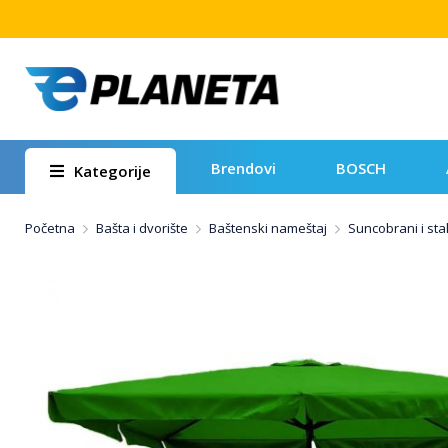
Brendovi
BOSCH
Kategorije
Početna
Bašta i dvorište
Baštenski nameštaj
Suncobrani i stal