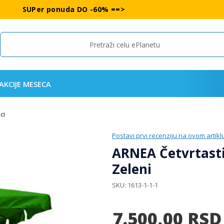
SUPer ponuda DO -60% ==>
Search
AKCIJE MESECA
ci
Postavi prvi recenziju na ovom artikl
ARNEA Četvrtast
Zeleni
SKU
1613-1-1-1
7.500,00
RSD