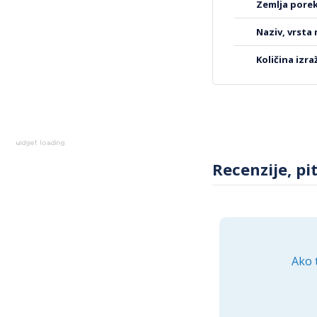
zemlja pore
naziv, vrsta
količina izr
Recenzije, pi
Ako 