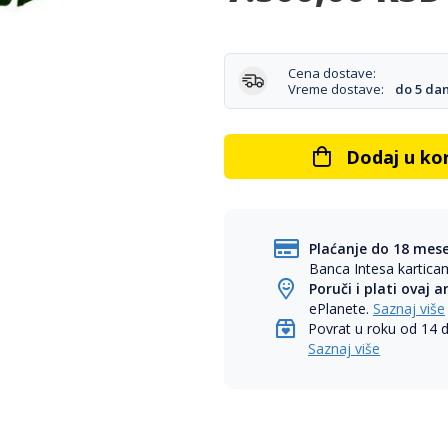
Cena dostave:
Vreme dostave:
do 5 da
Dodaj u ko
Plaćanje do 18 mes
Banca Intesa kartic
Poruči i plati ovaj a
ePlanete.
Saznaj više
Povrat u roku od 14 
Saznaj više