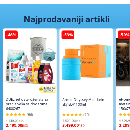
Najprodavaniji artikli
-46%
-53%
-50%
DUEL Set deterdženata za
eHome
Armaf Odyssey Mandarin
pranje veša sa dodacima
metaln
Sky EDP 100ml
6400267
150x7
(86)
(10)
98%
94%
96%
4.610,00
7.500,00
4.579,
RSD
RSD
2.499,00
3.499,00
2.299
RSD
RSD