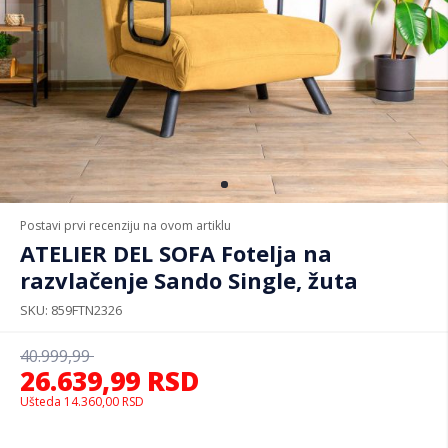
Postavi prvi recenziju na ovom artiklu
ATELIER DEL SOFA Fotelja na
razvlačenje Sando Single, žuta
SKU
859FTN2326
40.999,99
26.639,99
RSD
Ušteda
14.360,00
RSD