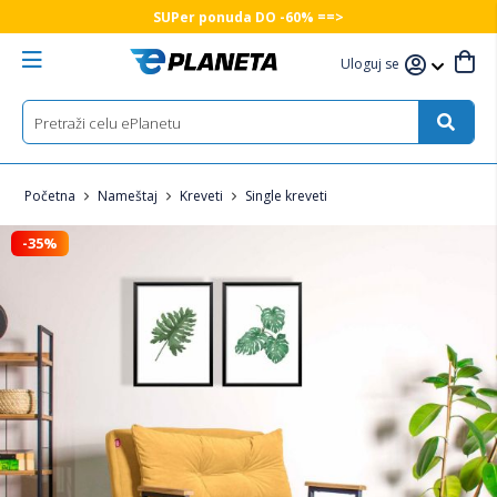
SUPer ponuda DO -60% ==>
Uloguj se
Početna
Nameštaj
Kreveti
Single kreveti
-35%