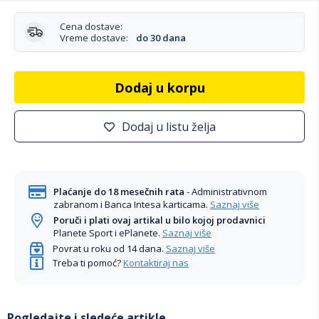
Cena dostave:
Vreme dostave:
do 30 dana
Dodaj u korpu
Dodaj u listu želja
Plaćanje do 18 mesečnih rata
- Administrativnom
zabranom i Banca Intesa karticama.
Saznaj više
Poruči i plati ovaj artikal u bilo kojoj prodavnici
Planete Sport i ePlanete.
Saznaj više
Povrat u roku od 14 dana.
Saznaj više
Treba ti pomoć?
Kontaktiraj nas
Pogledajte i sledeće artikle