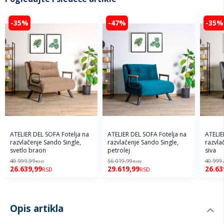
-35%
-47%
-35%
ATELIER DEL SOFA Fotelja na
ATELIER DEL SOFA Fotelja na
ATELIE
razvlačenje Sando Single,
razvlačenje Sando Single,
razvla
svetlo braon
petrolej
siva
40.999,99
56.019,99
40.999
RSD
RSD
26.639,99
29.619,99
26.63
RSD
RSD
Opis artikla