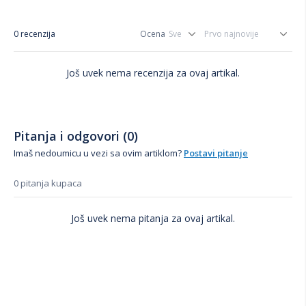
0 recenzija
Ocena
Još uvek nema recenzija za ovaj artikal.
Pitanja i odgovori (0)
Imaš nedoumicu u vezi sa ovim artiklom?
Postavi pitanje
0 pitanja kupaca
Još uvek nema pitanja za ovaj artikal.