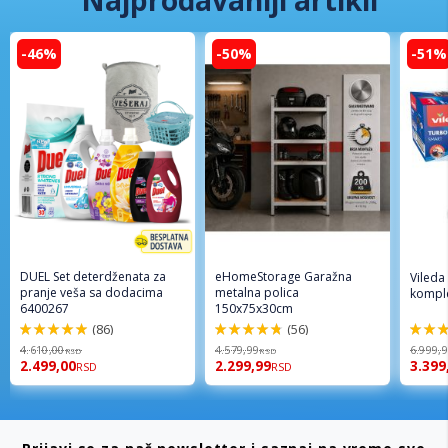
Najprodavaniji artikli
-46%
-50%
-51%
DUEL Set deterdženata za
eHomeStorage Garažna
Vileda
pranje veša sa dodacima
metalna polica
komple
6400267
150x75x30cm
(86)
(56)
98%
96%
92%
4.610,00
4.579,99
6.999,
RSD
RSD
2.499,00
2.299,99
3.399
RSD
RSD