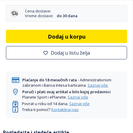
Cena dostave:
Vreme dostave:
do 30 dana
Dodaj u korpu
Dodaj u listu želja
Plaćanje do 18 mesečnih rata
- Administrativnom
zabranom i Banca Intesa karticama.
Saznaj više
Poruči i plati ovaj artikal u bilo kojoj prodavnici
Planete Sport i ePlanete.
Saznaj više
Povrat u roku od 14 dana.
Saznaj više
Treba ti pomoć?
Kontaktiraj nas
Pogledajte i sledeće artikle