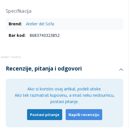
Specifikacija
Više
Atelier del Sofa
informacija
8683743323852
Recenzije, pitanja i odgovori
Ako si koristio ovaj artikal, podeli utiske.
Ako tek razmatraš kupovinu, a imaš neku nedoumicu,
postavi pitanje.
Postavi pitanje
Napiši recenziju