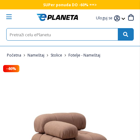
SUPer ponuda DO -60% ==>
Uloguj se
Početna
Nameštaj
Stolice
Fotelje - Nameštaj
-46%