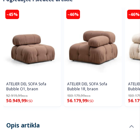
-45%
-46%
-46%
ATELIER DEL SOFA Sofa
ATELIER DEL SOFA Sofa
ATELIE
Bubble O1, braon
Bubble 1R, braon
Bubble
92.919,99
103.179,99
103.17
RSD
RSD
50.949,99
56.179,99
56.17
RSD
RSD
Opis artikla