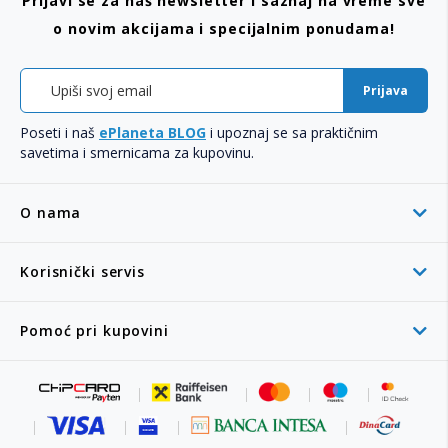
Prijavi se za naš newsletter i saznaj na vreme sve
o novim akcijama i specijalnim ponudama!
Prijava
Poseti i naš
ePlaneta BLOG
i upoznaj se sa praktičnim
savetima i smernicama za kupovinu.
O nama
Korisnički servis
Pomoć pri kupovini