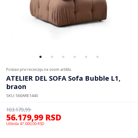
Postavi prvi recenziju na ovom artiklu
ATELIER DEL SOFA Sofa Bubble L1,
braon
SKU
560ARE1440
103.179,99
56.179,99
RSD
Ušteda
47.000,00
RSD