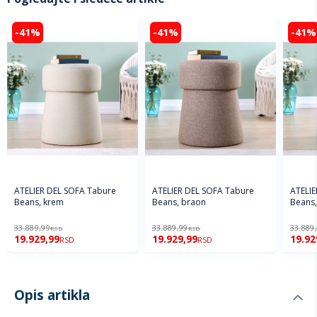
-41%
-41%
-41%
ATELIER DEL SOFA Tabure
ATELIER DEL SOFA Tabure
ATELIE
Beans, krem
Beans, braon
Beans,
33.889,99
33.889,99
33.889
RSD
RSD
19.929,99
19.929,99
19.92
RSD
RSD
Opis artikla