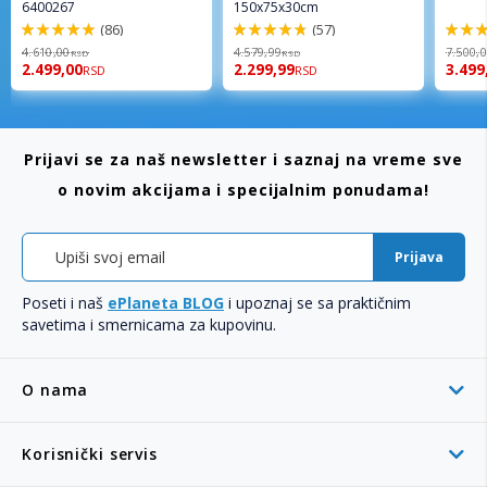
6400267
150x75x30cm
(86)
(57)
98%
96%
94%
4.610,00
4.579,99
7.500,
RSD
RSD
2.499,00
2.299,99
3.499
RSD
RSD
Prijavi se za naš newsletter i saznaj na vreme sve
o novim akcijama i specijalnim ponudama!
Prijava
Poseti i naš
ePlaneta BLOG
i upoznaj se sa praktičnim
savetima i smernicama za kupovinu.
O nama
Korisnički servis