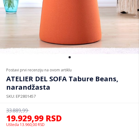
Postavi prvi recenziju na ovom artiklu
ATELIER DEL SOFA Tabure Beans,
narandžasta
SKU
EP2801457
33.889,99
19.929,99
RSD
Ušteda
13.960,00
RSD