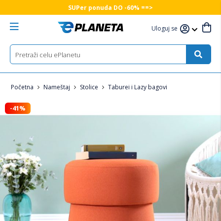
SUPer ponuda DO -60% ==>
Uloguj se
Početna
Nameštaj
Stolice
Taburei i Lazy bagovi
-41%