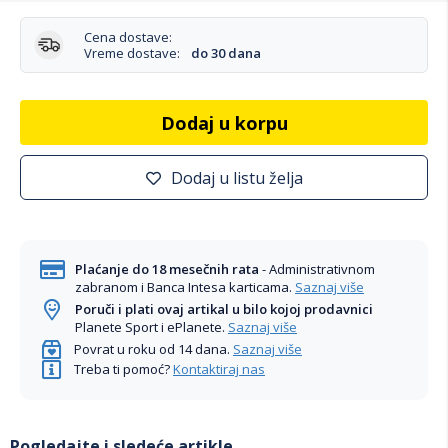
Cena dostave:
Vreme dostave:
do 30 dana
Dodaj u korpu
Dodaj u listu želja
Plaćanje do 18 mesečnih rata
- Administrativnom
zabranom i Banca Intesa karticama.
Saznaj više
Poruči i plati ovaj artikal u bilo kojoj prodavnici
Planete Sport i ePlanete.
Saznaj više
Povrat u roku od 14 dana.
Saznaj više
Treba ti pomoć?
Kontaktiraj nas
Pogledajte i sledeće artikle