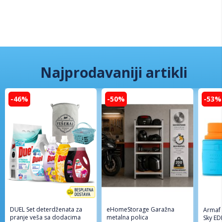
Najprodavaniji artikli
-46%
-50%
-53%
DUEL Set deterdženata za
eHomeStorage Garažna
Armaf
pranje veša sa dodacima
metalna polica
Sky ED