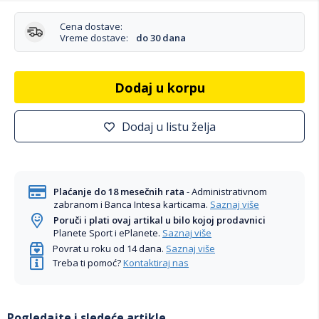
Cena dostave:
Vreme dostave:
do 30 dana
Dodaj u korpu
Dodaj u listu želja
Plaćanje do 18 mesečnih rata
- Administrativnom
zabranom i Banca Intesa karticama.
Saznaj više
Poruči i plati ovaj artikal u bilo kojoj prodavnici
Planete Sport i ePlanete.
Saznaj više
Povrat u roku od 14 dana.
Saznaj više
Treba ti pomoć?
Kontaktiraj nas
Pogledajte i sledeće artikle