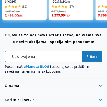
6400267
150x75x30cm
(86)
(57)
98%
96%
92%
4.610,00
4.579,99
6.999,
RSD
RSD
2.499,00
2.299,99
3.399
RSD
RSD
Prijavi se za naš newsletter i saznaj na vreme sve
o novim akcijama i specijalnim ponudama!
Prijava
Poseti i naš
ePlaneta BLOG
i upoznaj se sa praktičnim
savetima i smernicama za kupovinu.
O nama
Korisnički servis