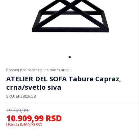
Postavi prvi recenziju na ovom artiklu
ATELIER DEL SOFA Tabure Capraz,
crna/svetlo siva
SKU
EP2803658
19.369,99
10.909,99
RSD
Ušteda
8.460,00
RSD