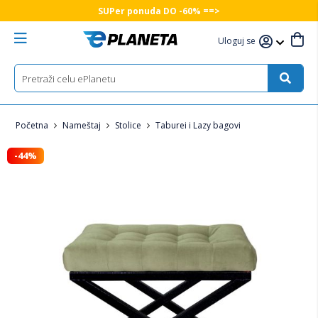
SUPer ponuda DO -60% ==>
Uloguj se
Početna
Nameštaj
Stolice
Taburei i Lazy bagovi
-44%