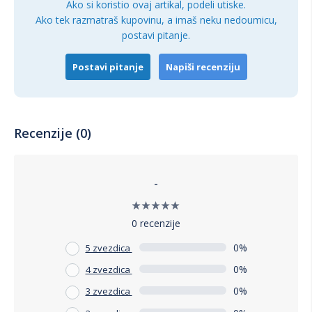
Ako si koristio ovaj artikal, podeli utiske.
Ako tek razmatraš kupovinu, a imaš neku nedoumicu,
postavi pitanje.
Postavi pitanje
Napiši recenziju
Recenzije (0)
-
0 recenzije
0%
5 zvezdica
0%
4 zvezdica
0%
3 zvezdica