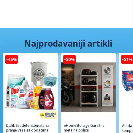
Najprodavaniji artikli
-46%
-50%
-51%
DUEL Set deterdženata za
eHomeStorage Garažna
Vileda
pranje veša sa dodacima
metalna polica
komple