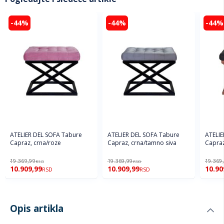
-44%
-44%
-44%
ATELIER DEL SOFA Tabure
ATELIER DEL SOFA Tabure
ATELIE
Capraz, crna/roze
Capraz, crna/tamno siva
Capraz
19.369,99
19.369,99
19.369
RSD
RSD
10.909,99
10.909,99
10.90
RSD
RSD
Opis artikla